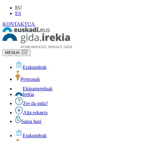
EU
ES
KONTAKTUA
MENUA
Erakundeak
Pertsonak
Ekipamenduak
Irekia
Zer da gida?
Alta eskaera
Saioa hasi
Erakundeak