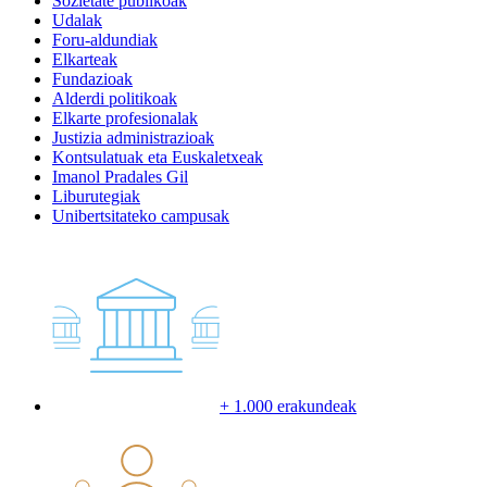
Sozietate publikoak
Udalak
Foru-aldundiak
Elkarteak
Fundazioak
Alderdi politikoak
Elkarte profesionalak
Justizia administrazioak
Kontsulatuak eta Euskaletxeak
Imanol Pradales Gil
Liburutegiak
Unibertsitateko campusak
+ 1.000 erakundeak