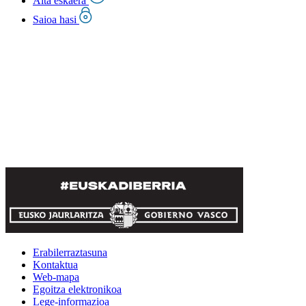
Alta eskaera
Saioa hasi
Erabilerraztasuna
Kontaktua
Web-mapa
Egoitza elektronikoa
Lege-informazioa