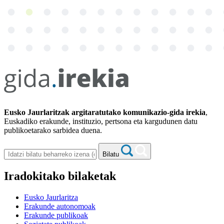
Eusko Jaurlaritzak argitaratutako komunikazio-gida irekia
,
Euskadiko erakunde, instituzio, pertsona eta kargudunen datu
publikoetarako sarbidea duena.
Bilatu
Iradokitako bilaketak
Eusko Jaurlaritza
Erakunde autonomoak
Erakunde publikoak