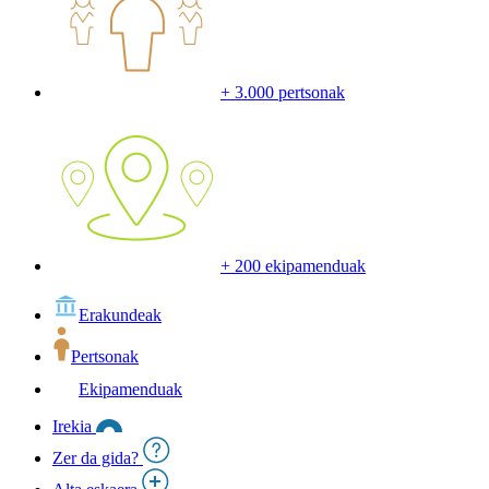
+ 3.000 pertsonak
+ 200 ekipamenduak
Erakundeak
Pertsonak
Ekipamenduak
Irekia
Zer da gida?