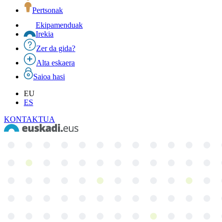
Pertsonak
Ekipamenduak
Irekia
Zer da gida?
Alta eskaera
Saioa hasi
EU
ES
KONTAKTUA