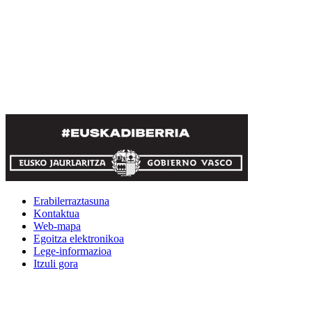
Erabilerraztasuna
Kontaktua
Web-mapa
Egoitza elektronikoa
Lege-informazioa
Itzuli gora