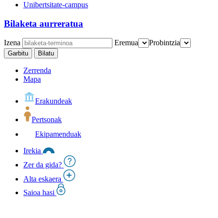
Unibertsitate-campus
Bilaketa aurreratua
Izena
Eremua
Probintzia
Garbitu
Bilatu
Zerrenda
Mapa
Erakundeak
Pertsonak
Ekipamenduak
Irekia
Zer da gida?
Alta eskaera
Saioa hasi