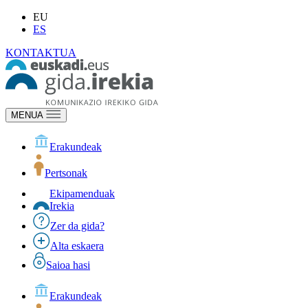
EU
ES
KONTAKTUA
MENUA
Erakundeak
Pertsonak
Ekipamenduak
Irekia
Zer da gida?
Alta eskaera
Saioa hasi
Erakundeak