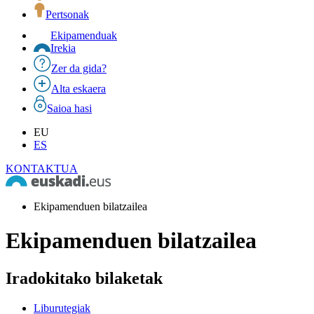
Pertsonak
Ekipamenduak
Irekia
Zer da gida?
Alta eskaera
Saioa hasi
EU
ES
KONTAKTUA
Ekipamenduen bilatzailea
Ekipamenduen bilatzailea
Iradokitako bilaketak
Liburutegiak