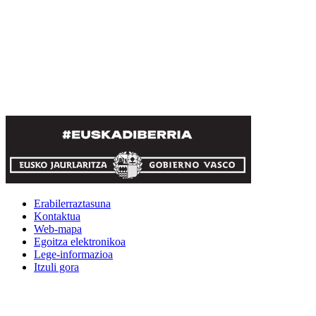
Erabilerraztasuna
Kontaktua
Web-mapa
Egoitza elektronikoa
Lege-informazioa
Itzuli gora