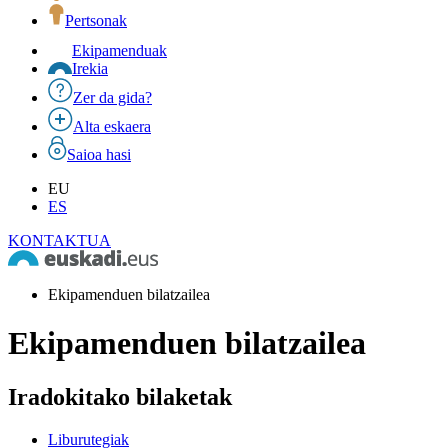
Pertsonak
Ekipamenduak
Irekia
Zer da gida?
Alta eskaera
Saioa hasi
EU
ES
KONTAKTUA
Ekipamenduen bilatzailea
Ekipamenduen bilatzailea
Iradokitako bilaketak
Liburutegiak