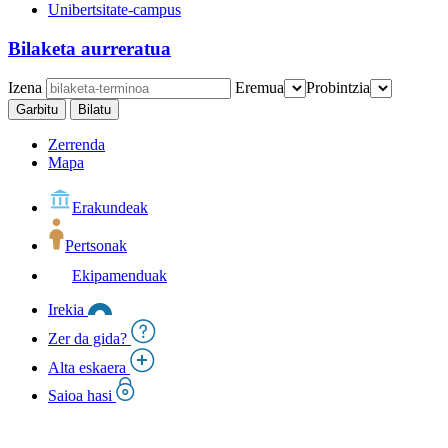
Unibertsitate-campus
Bilaketa aurreratua
Izena
Eremua
Probintzia
Garbitu
Bilatu
Zerrenda
Mapa
Erakundeak
Pertsonak
Ekipamenduak
Irekia
Zer da gida?
Alta eskaera
Saioa hasi