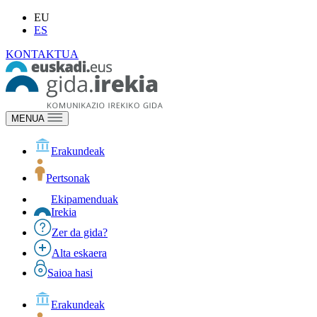
EU
ES
KONTAKTUA
MENUA
Erakundeak
Pertsonak
Ekipamenduak
Irekia
Zer da gida?
Alta eskaera
Saioa hasi
Erakundeak