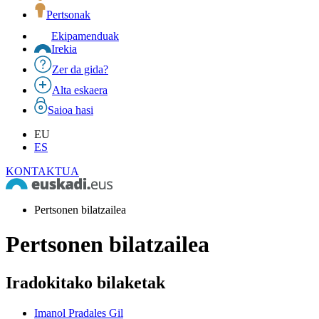
Pertsonak
Ekipamenduak
Irekia
Zer da gida?
Alta eskaera
Saioa hasi
EU
ES
KONTAKTUA
Pertsonen bilatzailea
Pertsonen bilatzailea
Iradokitako bilaketak
Imanol Pradales Gil