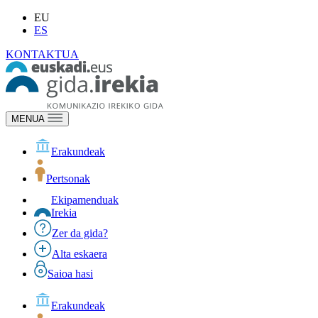
EU
ES
KONTAKTUA
MENUA
Erakundeak
Pertsonak
Ekipamenduak
Irekia
Zer da gida?
Alta eskaera
Saioa hasi
Erakundeak