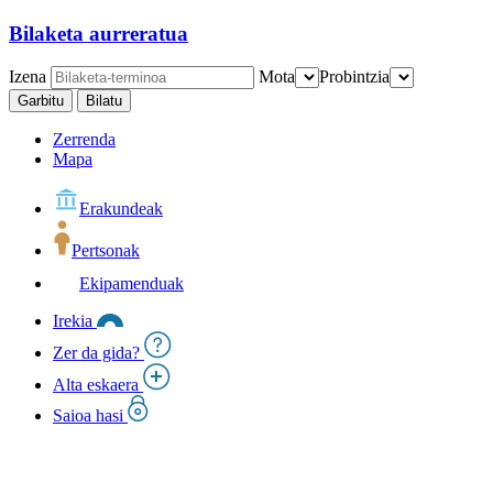
Bilaketa aurreratua
Izena
Mota
Probintzia
Garbitu
Bilatu
Zerrenda
Mapa
Erakundeak
Pertsonak
Ekipamenduak
Irekia
Zer da gida?
Alta eskaera
Saioa hasi