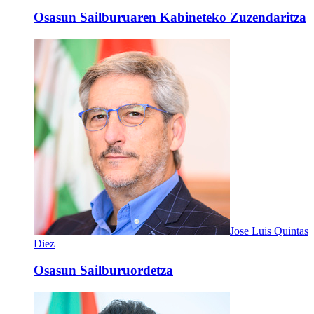
Osasun Sailburuaren Kabineteko Zuzendaritza
Jose Luis Quintas
Diez
Osasun Sailburuordetza