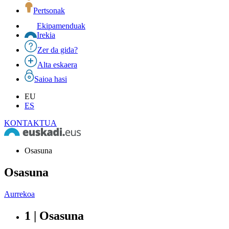
Pertsonak
Ekipamenduak
Irekia
Zer da gida?
Alta eskaera
Saioa hasi
EU
ES
KONTAKTUA
Osasuna
Osasuna
Aurrekoa
1 | Osasuna