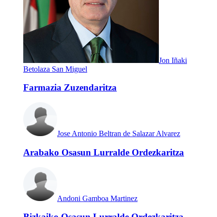
Jon Iñaki
Betolaza San Miguel
Farmazia Zuzendaritza
Jose Antonio Beltran de Salazar Alvarez
Arabako Osasun Lurralde Ordezkaritza
Andoni Gamboa Martinez
Bizkaiko Osasun Lurralde Ordezkaritza