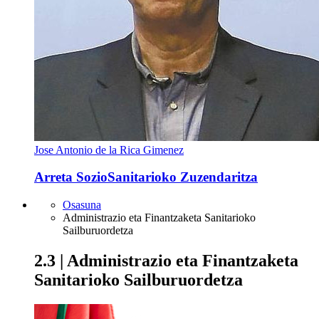
Jose Antonio de la Rica Gimenez
Arreta SozioSanitarioko Zuzendaritza
Osasuna
Administrazio eta Finantzaketa Sanitarioko
Sailburuordetza
2.3 | Administrazio eta Finantzaketa
Sanitarioko Sailburuordetza