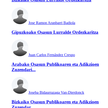
Jose Ramon Aranbarri Badiola
Gipuzkoako Osasun Lurralde Ordezkaritza
Juan Carlos Fernández Crespo
Arabako Osasun Publikoaren eta Adikzioen
Zuzendari...
Joseba Bidaurrazaga Van-Dierdonck
Bizkaiko Osasun Publikoaren eta Adikzioen
Zuzendar...