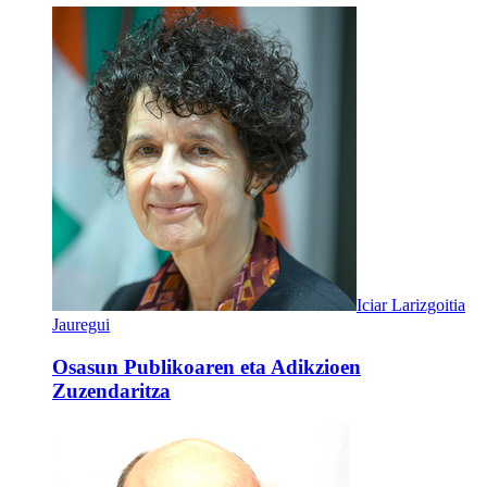
Iciar Larizgoitia
Jauregui
Osasun Publikoaren eta Adikzioen
Zuzendaritza