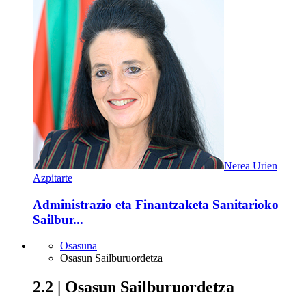
Nerea Urien
Azpitarte
Administrazio eta Finantzaketa Sanitarioko
Sailbur...
Osasuna
Osasun Sailburuordetza
2.2 | Osasun Sailburuordetza