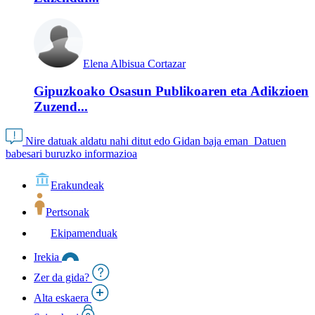
Elena Albisua Cortazar
Gipuzkoako Osasun Publikoaren eta Adikzioen
Zuzend...
Nire datuak aldatu nahi ditut edo Gidan baja eman
Datuen
babesari buruzko informazioa
Erakundeak
Pertsonak
Ekipamenduak
Irekia
Zer da gida?
Alta eskaera