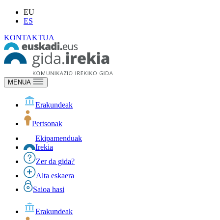
EU
ES
KONTAKTUA
MENUA
Erakundeak
Pertsonak
Ekipamenduak
Irekia
Zer da gida?
Alta eskaera
Saioa hasi
Erakundeak