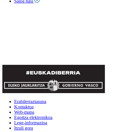
Saioa hasi
Erabilerraztasuna
Kontaktua
Web-mapa
Egoitza elektronikoa
Lege-informazioa
Itzuli gora