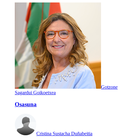
Gotzone
Sagardui Goikoetxea
Osasuna
Cristina Sustacha Duñabeitia