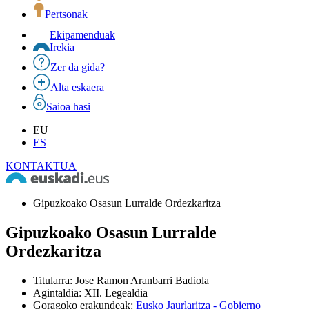
Pertsonak
Ekipamenduak
Irekia
Zer da gida?
Alta eskaera
Saioa hasi
EU
ES
KONTAKTUA
Gipuzkoako Osasun Lurralde Ordezkaritza
Gipuzkoako Osasun Lurralde
Ordezkaritza
Titularra
:
Jose Ramon Aranbarri Badiola
Agintaldia
:
XII. Legealdia
Goragoko erakundeak
:
Eusko Jaurlaritza - Gobierno