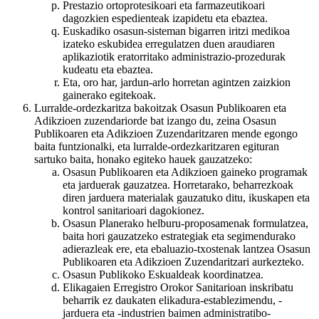
Prestazio ortoprotesikoari eta farmazeutikoari
dagozkien espedienteak izapidetu eta ebaztea.
Euskadiko osasun-sisteman bigarren iritzi medikoa
izateko eskubidea erregulatzen duen araudiaren
aplikaziotik eratorritako administrazio-prozedurak
kudeatu eta ebaztea.
Eta, oro har, jardun-arlo horretan agintzen zaizkion
gainerako egitekoak.
Lurralde-ordezkaritza bakoitzak Osasun Publikoaren eta
Adikzioen zuzendariorde bat izango du, zeina Osasun
Publikoaren eta Adikzioen Zuzendaritzaren mende egongo
baita funtzionalki, eta lurralde-ordezkaritzaren egituran
sartuko baita, honako egiteko hauek gauzatzeko:
Osasun Publikoaren eta Adikzioen gaineko programak
eta jarduerak gauzatzea. Horretarako, beharrezkoak
diren jarduera materialak gauzatuko ditu, ikuskapen eta
kontrol sanitarioari dagokionez.
Osasun Planerako helburu-proposamenak formulatzea,
baita hori gauzatzeko estrategiak eta segimendurako
adierazleak ere, eta ebaluazio-txostenak lantzea Osasun
Publikoaren eta Adikzioen Zuzendaritzari aurkezteko.
Osasun Publikoko Eskualdeak koordinatzea.
Elikagaien Erregistro Orokor Sanitarioan inskribatu
beharrik ez daukaten elikadura-establezimendu, -
jarduera eta -industrien baimen administratibo-