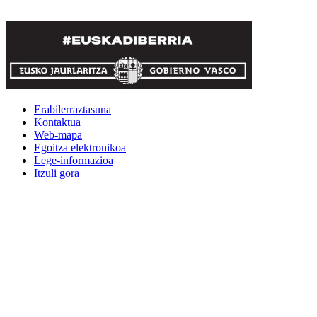
Erabilerraztasuna
Kontaktua
Web-mapa
Egoitza elektronikoa
Lege-informazioa
Itzuli gora