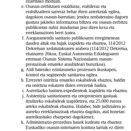
ezarritako moduan.
Osasun-zerbitzuen estalduraz, erabileraz eta
erabiltzaileen sarreraz behar diren azterketak egitea,
dagokion osasun-barrutian; jendea zenbateraino dagoen
gustura jakiteko informazioa biltzea eta osasun-zerbitzu
publikoetan nahiz itunduetan jaso diren kexa eta
erreklamazioen berri izatea.
Aseguramendu sanitario publikoaren erregimenean
dauden altak eta bajak izapidetu eta ebaztea, 114/2012
Dekretuan xedatutakoaren arabera (114/2012 Dekretua,
ekainaren 26koa, Euskal Autonomia Erkidegoaren
eremuan Osasun Sistema Nazionalaren osasun-
prestazioak emateko araubideari buruzkoa).
Aldi baterako ezintasuneko prozesuen ikuskapen,
kontrol eta segimendu sanitarioa egitea.
Errezetei oniritzia emateko eskabideak ebaztea, baldin
eta oniritzia eskatzen duten errezetak badira.
Aurretiazko baimen-espedienteak izapidetu eta ebaztea.
Asistentzia sanitarioaren eta ortoprotesien gastuak
itzultzeko eskabideak izapidetzea, eta 25.000 eurora
arteko eskabideak ebaztea. Halaber, bide judizialera jo
aurreko erreklamazioak ebaztea dagokio, atal honetan
aurreikusitako ebazpenei dagokienez.
Administrazio-prozedura hauek kudeatu eta ebaztea:
Euskadiko osasun-sistemaren kontura larriak ez diren