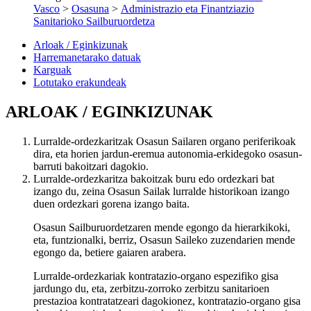
Vasco
>
Osasuna
>
Administrazio eta Finantziazio
Sanitarioko Sailburuordetza
Arloak / Eginkizunak
Harremanetarako datuak
Karguak
Lotutako erakundeak
ARLOAK / EGINKIZUNAK
Lurralde-ordezkaritzak Osasun Sailaren organo periferikoak
dira, eta horien jardun-eremua autonomia-erkidegoko osasun-
barruti bakoitzari dagokio.
Lurralde-ordezkaritza bakoitzak buru edo ordezkari bat
izango du, zeina Osasun Sailak lurralde historikoan izango
duen ordezkari gorena izango baita.
Osasun Sailburuordetzaren mende egongo da hierarkikoki,
eta, funtzionalki, berriz, Osasun Saileko zuzendarien mende
egongo da, betiere gaiaren arabera.
Lurralde-ordezkariak kontratazio-organo espezifiko gisa
jardungo du, eta, zerbitzu-zorroko zerbitzu sanitarioen
prestazioa kontratatzeari dagokionez, kontratazio-organo gisa