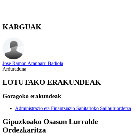
KARGUAK
Jose Ramon Aranbarri Badiola
Arduraduna
LOTUTAKO ERAKUNDEAK
Goragoko erakundeak
Administrazio eta Finantziazio Sanitarioko Sailburuordetza
Gipuzkoako Osasun Lurralde
Ordezkaritza