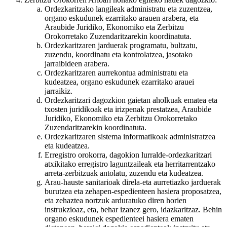
Ordezkaritzako langileak administratu eta zuzentzea,
organo eskudunek ezarritako arauen arabera, eta
Araubide Juridiko, Ekonomiko eta Zerbitzu
Orokorretako Zuzendaritzarekin koordinatuta.
Ordezkaritzaren jarduerak programatu, bultzatu,
zuzendu, koordinatu eta kontrolatzea, jasotako
jarraibideen arabera.
Ordezkaritzaren aurrekontua administratu eta
kudeatzea, organo eskudunek ezarritako arauei
jarraikiz.
Ordezkaritzari dagozkion gaietan aholkuak ematea eta
txosten juridikoak eta irizpenak prestatzea, Araubide
Juridiko, Ekonomiko eta Zerbitzu Orokorretako
Zuzendaritzarekin koordinatuta.
Ordezkaritzaren sistema informatikoak administratzea
eta kudeatzea.
Erregistro orokorra, dagokion lurralde-ordezkaritzari
atxikitako erregistro laguntzaileak eta herritarrentzako
arreta-zerbitzuak antolatu, zuzendu eta kudeatzea.
Arau-hauste sanitarioak direla-eta aurretiazko jarduerak
burutzea eta zehapen-espedienteen hasiera proposatzea,
eta zehaztea nortzuk arduratuko diren horien
instrukzioaz, eta, behar izanez gero, idazkaritzaz. Behin
organo eskudunek espedienteei hasiera ematen