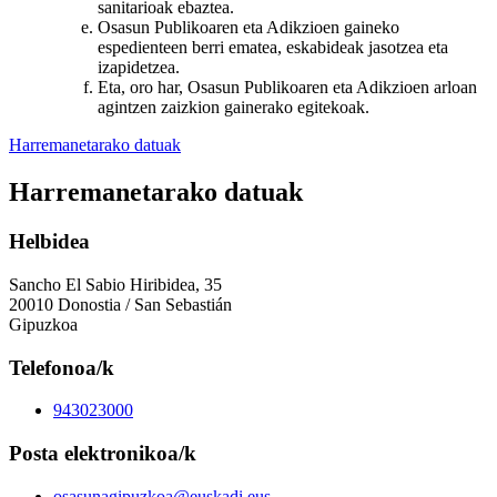
sanitarioak ebaztea.
Osasun Publikoaren eta Adikzioen gaineko
espedienteen berri ematea, eskabideak jasotzea eta
izapidetzea.
Eta, oro har, Osasun Publikoaren eta Adikzioen arloan
agintzen zaizkion gainerako egitekoak.
Harremanetarako datuak
Harremanetarako datuak
Helbidea
Sancho El Sabio Hiribidea, 35
20010 Donostia / San Sebastián
Gipuzkoa
Telefonoa/k
943023000
Posta elektronikoa/k
osasunagipuzkoa@euskadi.eus