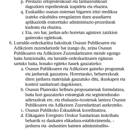
Prestazio ortoprotesikoari eta farmazeutikoari
dagozkien espedienteak izapidetu eta ebaztea.
Euskadiko osasun-sisteman bigarren iritzi medikoa
izateko eskubidea erregulatzen duen araudiaren
aplikaziotik eratorritako administrazio-prozedurak
kudeatu eta ebaztea.
Eta, oro har, jardun-arlo horretan agintzen zaizkion
gainerako egitekoak.
Lurralde-ordezkaritza bakoitzak Osasun Publikoaren eta
Adikzioen zuzendariorde bat izango du, zeina Osasun
Publikoaren eta Adikzioen Zuzendaritzaren mende egongo
baita funtzionalki, eta lurralde-ordezkaritzaren egituran
sartuko baita, honako egiteko hauek gauzatzeko:
Osasun Publikoaren eta Adikzioen gaineko programak
eta jarduerak gauzatzea. Horretarako, beharrezkoak
diren jarduera materialak gauzatuko ditu, ikuskapen eta
kontrol sanitarioari dagokionez.
Osasun Planerako helburu-proposamenak formulatzea,
baita hori gauzatzeko estrategiak eta segimendurako
adierazleak ere, eta ebaluazio-txostenak lantzea Osasun
Publikoaren eta Adikzioen Zuzendaritzari aurkezteko.
Osasun Publikoko Eskualdeak koordinatzea.
Elikagaien Erregistro Orokor Sanitarioan inskribatu
beharrik ez daukaten elikadura-establezimendu, -
jarduera eta -industrien baimen administratibo-