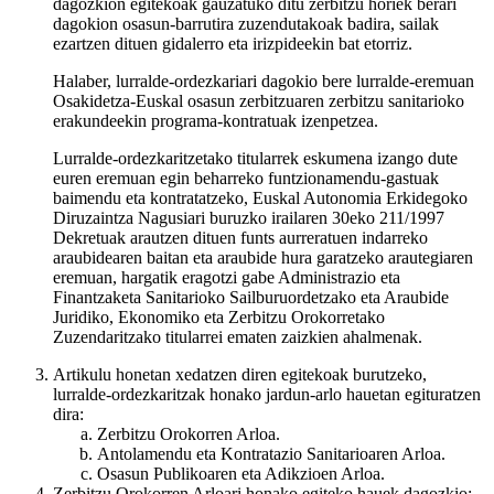
dagozkion egitekoak gauzatuko ditu zerbitzu horiek berari
dagokion osasun-barrutira zuzendutakoak badira, sailak
ezartzen dituen gidalerro eta irizpideekin bat etorriz.
Halaber, lurralde-ordezkariari dagokio bere lurralde-eremuan
Osakidetza-Euskal osasun zerbitzuaren zerbitzu sanitarioko
erakundeekin programa-kontratuak izenpetzea.
Lurralde-ordezkaritzetako titularrek eskumena izango dute
euren eremuan egin beharreko funtzionamendu-gastuak
baimendu eta kontratatzeko, Euskal Autonomia Erkidegoko
Diruzaintza Nagusiari buruzko irailaren 30eko 211/1997
Dekretuak arautzen dituen funts aurreratuen indarreko
araubidearen baitan eta araubide hura garatzeko arautegiaren
eremuan, hargatik eragotzi gabe Administrazio eta
Finantzaketa Sanitarioko Sailburuordetzako eta Araubide
Juridiko, Ekonomiko eta Zerbitzu Orokorretako
Zuzendaritzako titularrei ematen zaizkien ahalmenak.
Artikulu honetan xedatzen diren egitekoak burutzeko,
lurralde-ordezkaritzak honako jardun-arlo hauetan egituratzen
dira:
Zerbitzu Orokorren Arloa.
Antolamendu eta Kontratazio Sanitarioaren Arloa.
Osasun Publikoaren eta Adikzioen Arloa.
Zerbitzu Orokorren Arloari honako egiteko hauek dagozkio: