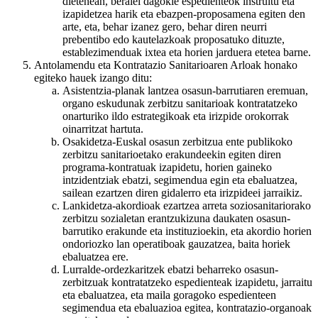
dietenean, beraiei dagokie espedienteok instruitu eta
izapidetzea harik eta ebazpen-proposamena egiten den
arte, eta, behar izanez gero, behar diren neurri
prebentibo edo kautelazkoak proposatuko dituzte,
establezimenduak ixtea eta horien jarduera etetea barne.
Antolamendu eta Kontratazio Sanitarioaren Arloak honako
egiteko hauek izango ditu:
Asistentzia-planak lantzea osasun-barrutiaren eremuan,
organo eskudunak zerbitzu sanitarioak kontratatzeko
onarturiko ildo estrategikoak eta irizpide orokorrak
oinarritzat hartuta.
Osakidetza-Euskal osasun zerbitzua ente publikoko
zerbitzu sanitarioetako erakundeekin egiten diren
programa-kontratuak izapidetu, horien gaineko
intzidentziak ebatzi, segimendua egin eta ebaluatzea,
sailean ezartzen diren gidalerro eta irizpideei jarraikiz.
Lankidetza-akordioak ezartzea arreta soziosanitariorako
zerbitzu sozialetan erantzukizuna daukaten osasun-
barrutiko erakunde eta instituzioekin, eta akordio horien
ondoriozko lan operatiboak gauzatzea, baita horiek
ebaluatzea ere.
Lurralde-ordezkaritzek ebatzi beharreko osasun-
zerbitzuak kontratatzeko espedienteak izapidetu, jarraitu
eta ebaluatzea, eta maila goragoko espedienteen
segimendua eta ebaluazioa egitea, kontratazio-organoak