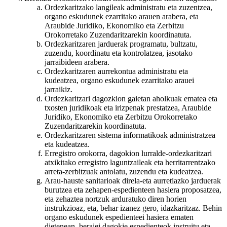
Ordezkaritzako langileak administratu eta zuzentzea,
organo eskudunek ezarritako arauen arabera, eta
Araubide Juridiko, Ekonomiko eta Zerbitzu
Orokorretako Zuzendaritzarekin koordinatuta.
Ordezkaritzaren jarduerak programatu, bultzatu,
zuzendu, koordinatu eta kontrolatzea, jasotako
jarraibideen arabera.
Ordezkaritzaren aurrekontua administratu eta
kudeatzea, organo eskudunek ezarritako arauei
jarraikiz.
Ordezkaritzari dagozkion gaietan aholkuak ematea eta
txosten juridikoak eta irizpenak prestatzea, Araubide
Juridiko, Ekonomiko eta Zerbitzu Orokorretako
Zuzendaritzarekin koordinatuta.
Ordezkaritzaren sistema informatikoak administratzea
eta kudeatzea.
Erregistro orokorra, dagokion lurralde-ordezkaritzari
atxikitako erregistro laguntzaileak eta herritarrentzako
arreta-zerbitzuak antolatu, zuzendu eta kudeatzea.
Arau-hauste sanitarioak direla-eta aurretiazko jarduerak
burutzea eta zehapen-espedienteen hasiera proposatzea,
eta zehaztea nortzuk arduratuko diren horien
instrukzioaz, eta, behar izanez gero, idazkaritzaz. Behin
organo eskudunek espedienteei hasiera ematen
dietenean, beraiei dagokie espedienteok instruitu eta