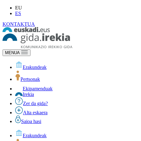
EU
ES
KONTAKTUA
MENUA
Erakundeak
Pertsonak
Ekipamenduak
Irekia
Zer da gida?
Alta eskaera
Saioa hasi
Erakundeak