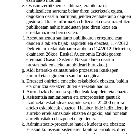
ezarritako moduan.
Osasun-zerbitzuen estalduraz, erabileraz eta
erabiltzaileen sarreraz behar diren azterketak egitea,
dagokion osasun-barrutian; jendea zenbateraino dagoen
gustura jakiteko informazioa biltzea eta osasun-zerbitzu
publikoetan nahiz itunduetan jaso diren kexa eta
erreklamazioen berri izatea.
Aseguramendu sanitario publikoaren erregimenean
dauden altak eta bajak izapidetu eta ebaztea, 114/2012
Dekretuan xedatutakoaren arabera (114/2012 Dekretua,
ekainaren 26koa, Euskal Autonomia Erkidegoaren
eremuan Osasun Sistema Nazionalaren osasun-
prestazioak emateko araubideari buruzkoa).
Aldi baterako ezintasuneko prozesuen ikuskapen,
kontrol eta segimendu sanitarioa egitea.
Errezetei oniritzia emateko eskabideak ebaztea, baldin
eta oniritzia eskatzen duten errezetak badira.
Aurretiazko baimen-espedienteak izapidetu eta ebaztea.
Asistentzia sanitarioaren eta ortoprotesien gastuak
itzultzeko eskabideak izapidetzea, eta 25.000 eurora
arteko eskabideak ebaztea. Halaber, bide judizialera jo
aurreko erreklamazioak ebaztea dagokio, atal honetan
aurreikusitako ebazpenei dagokienez.
Administrazio-prozedura hauek kudeatu eta ebaztea:
Euskadiko osasun-sistemaren kontura larriak ez diren