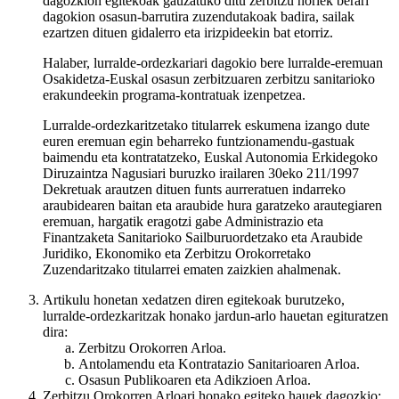
dagozkion egitekoak gauzatuko ditu zerbitzu horiek berari
dagokion osasun-barrutira zuzendutakoak badira, sailak
ezartzen dituen gidalerro eta irizpideekin bat etorriz.
Halaber, lurralde-ordezkariari dagokio bere lurralde-eremuan
Osakidetza-Euskal osasun zerbitzuaren zerbitzu sanitarioko
erakundeekin programa-kontratuak izenpetzea.
Lurralde-ordezkaritzetako titularrek eskumena izango dute
euren eremuan egin beharreko funtzionamendu-gastuak
baimendu eta kontratatzeko, Euskal Autonomia Erkidegoko
Diruzaintza Nagusiari buruzko irailaren 30eko 211/1997
Dekretuak arautzen dituen funts aurreratuen indarreko
araubidearen baitan eta araubide hura garatzeko arautegiaren
eremuan, hargatik eragotzi gabe Administrazio eta
Finantzaketa Sanitarioko Sailburuordetzako eta Araubide
Juridiko, Ekonomiko eta Zerbitzu Orokorretako
Zuzendaritzako titularrei ematen zaizkien ahalmenak.
Artikulu honetan xedatzen diren egitekoak burutzeko,
lurralde-ordezkaritzak honako jardun-arlo hauetan egituratzen
dira:
Zerbitzu Orokorren Arloa.
Antolamendu eta Kontratazio Sanitarioaren Arloa.
Osasun Publikoaren eta Adikzioen Arloa.
Zerbitzu Orokorren Arloari honako egiteko hauek dagozkio: