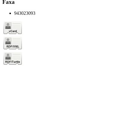
Faxa
943023093