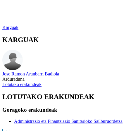
Karguak
KARGUAK
Jose Ramon Aranbarri Badiola
Arduraduna
Lotutako erakundeak
LOTUTAKO ERAKUNDEAK
Goragoko erakundeak
Administrazio eta Finantziazio Sanitarioko Sailburuordetza