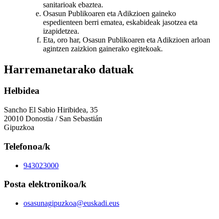
sanitarioak ebaztea.
Osasun Publikoaren eta Adikzioen gaineko
espedienteen berri ematea, eskabideak jasotzea eta
izapidetzea.
Eta, oro har, Osasun Publikoaren eta Adikzioen arloan
agintzen zaizkion gainerako egitekoak.
Harremanetarako datuak
Helbidea
Sancho El Sabio Hiribidea, 35
20010 Donostia / San Sebastián
Gipuzkoa
Telefonoa/k
943023000
Posta elektronikoa/k
osasunagipuzkoa@euskadi.eus