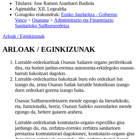
Titularra
:
Jose Ramon Aranbarri Badiola
Agintaldia
:
XII. Legealdia
Goragoko erakundeak
:
Eusko Jaurlaritza - Gobierno
Vasco
>
Osasuna
>
Administrazio eta Finantziazio
Sanitarioko Sailburuordetza
Arloak / Eginkizunak
ARLOAK / EGINKIZUNAK
Lurralde-ordezkaritzak Osasun Sailaren organo periferikoak
dira, eta horien jardun-eremua autonomia-erkidegoko osasun-
barruti bakoitzari dagokio.
Lurralde-ordezkaritza bakoitzak buru edo ordezkari bat
izango du, zeina Osasun Sailak lurralde historikoan izango
duen ordezkari gorena izango baita.
Osasun Sailburuordetzaren mende egongo da hierarkikoki,
eta, funtzionalki, berriz, Osasun Saileko zuzendarien mende
egongo da, betiere gaiaren arabera.
Lurralde-ordezkariak kontratazio-organo espezifiko gisa
jardungo du, eta, zerbitzu-zorroko zerbitzu sanitarioen
prestazioa kontratatzeari dagokionez, kontratazio-organo gisa