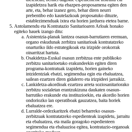
izapidetzea harik eta ebazpen-proposamena egiten den
arte, eta, behar izanez gero, behar diren neurri
prebentibo edo kautelazkoak proposatuko dituzte,
establezimenduak ixtea eta horien jarduera etetea barne.
Antolamendu eta Kontratazio Sanitarioaren Arloak honako
egiteko hauek izango ditu:
Asistentzia-planak lantzea osasun-barrutiaren eremuan,
organo eskudunak zerbitzu sanitarioak kontratatzeko
onarturiko ildo estrategikoak eta irizpide orokorrak
oinarritzat hartuta.
Osakidetza-Euskal osasun zerbitzua ente publikoko
zerbitzu sanitarioetako erakundeekin egiten diren
programa-kontratuak izapidetu, horien gaineko
intzidentziak ebatzi, segimendua egin eta ebaluatzea,
sailean ezartzen diren gidalerro eta irizpideei jarraikiz.
Lankidetza-akordioak ezartzea arreta soziosanitariorako
zerbitzu sozialetan erantzukizuna daukaten osasun-
barrutiko erakunde eta instituzioekin, eta akordio horien
ondoriozko lan operatiboak gauzatzea, baita horiek
ebaluatzea ere.
Lurralde-ordezkaritzek ebatzi beharreko osasun-
zerbitzuak kontratatzeko espedienteak izapidetu, jarraitu
eta ebaluatzea, eta maila goragoko espedienteen
segimendua eta ebaluazioa egitea, kontratazio-organoak