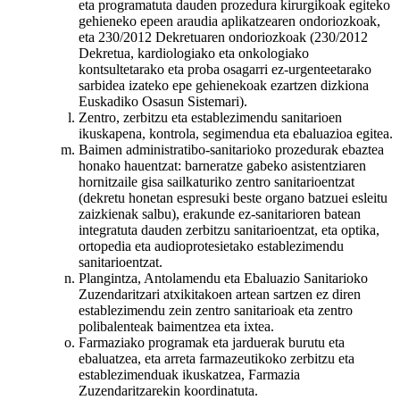
eta programatuta dauden prozedura kirurgikoak egiteko
gehieneko epeen araudia aplikatzearen ondoriozkoak,
eta 230/2012 Dekretuaren ondoriozkoak (230/2012
Dekretua, kardiologiako eta onkologiako
kontsultetarako eta proba osagarri ez-urgenteetarako
sarbidea izateko epe gehienekoak ezartzen dizkiona
Euskadiko Osasun Sistemari).
Zentro, zerbitzu eta establezimendu sanitarioen
ikuskapena, kontrola, segimendua eta ebaluazioa egitea.
Baimen administratibo-sanitarioko prozedurak ebaztea
honako hauentzat: barneratze gabeko asistentziaren
hornitzaile gisa sailkaturiko zentro sanitarioentzat
(dekretu honetan espresuki beste organo batzuei esleitu
zaizkienak salbu), erakunde ez-sanitarioren batean
integratuta dauden zerbitzu sanitarioentzat, eta optika,
ortopedia eta audioprotesietako establezimendu
sanitarioentzat.
Plangintza, Antolamendu eta Ebaluazio Sanitarioko
Zuzendaritzari atxikitakoen artean sartzen ez diren
establezimendu zein zentro sanitarioak eta zentro
polibalenteak baimentzea eta ixtea.
Farmaziako programak eta jarduerak burutu eta
ebaluatzea, eta arreta farmazeutikoko zerbitzu eta
establezimenduak ikuskatzea, Farmazia
Zuzendaritzarekin koordinatuta.