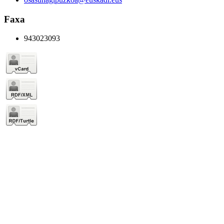
Faxa
943023093