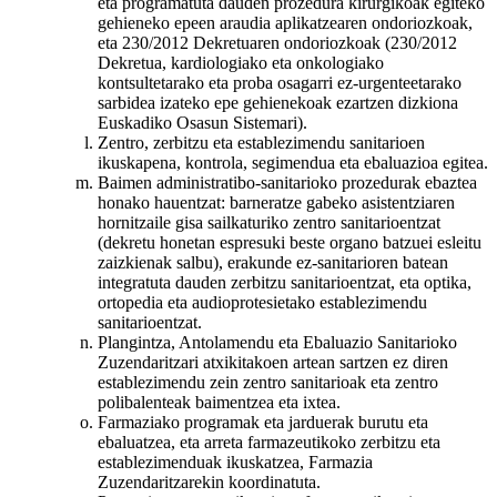
eta programatuta dauden prozedura kirurgikoak egiteko
gehieneko epeen araudia aplikatzearen ondoriozkoak,
eta 230/2012 Dekretuaren ondoriozkoak (230/2012
Dekretua, kardiologiako eta onkologiako
kontsultetarako eta proba osagarri ez-urgenteetarako
sarbidea izateko epe gehienekoak ezartzen dizkiona
Euskadiko Osasun Sistemari).
Zentro, zerbitzu eta establezimendu sanitarioen
ikuskapena, kontrola, segimendua eta ebaluazioa egitea.
Baimen administratibo-sanitarioko prozedurak ebaztea
honako hauentzat: barneratze gabeko asistentziaren
hornitzaile gisa sailkaturiko zentro sanitarioentzat
(dekretu honetan espresuki beste organo batzuei esleitu
zaizkienak salbu), erakunde ez-sanitarioren batean
integratuta dauden zerbitzu sanitarioentzat, eta optika,
ortopedia eta audioprotesietako establezimendu
sanitarioentzat.
Plangintza, Antolamendu eta Ebaluazio Sanitarioko
Zuzendaritzari atxikitakoen artean sartzen ez diren
establezimendu zein zentro sanitarioak eta zentro
polibalenteak baimentzea eta ixtea.
Farmaziako programak eta jarduerak burutu eta
ebaluatzea, eta arreta farmazeutikoko zerbitzu eta
establezimenduak ikuskatzea, Farmazia
Zuzendaritzarekin koordinatuta.