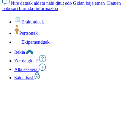
Nire datuak aldatu nahi ditut edo Gidan baja eman
Datuen
babesari buruzko informazioa
Erakundeak
Pertsonak
Ekipamenduak
Irekia
Zer da gida?
Alta eskaera
Saioa hasi