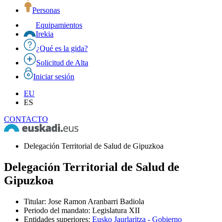
Personas
Equipamientos
Irekia
¿Qué es la gida?
Solicitud de Alta
Iniciar sesión
EU
ES
CONTACTO
Delegación Territorial de Salud de Gipuzkoa
Delegación Territorial de Salud de
Gipuzkoa
Titular
:
Jose Ramon Aranbarri Badiola
Periodo del mandato
:
Legislatura XII
Entidades superiores
:
Eusko Jaurlaritza - Gobierno