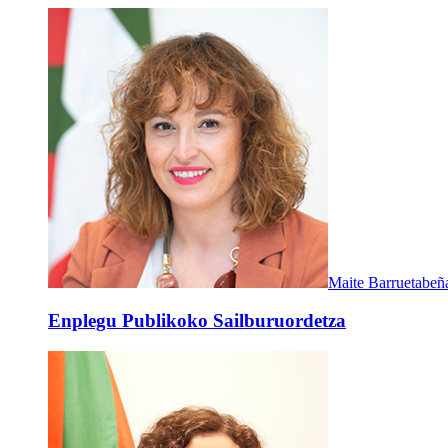
Maite Barruetabeñ
Enplegu Publikoko Sailburuordetza