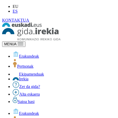
EU
ES
KONTAKTUA
MENUA
Erakundeak
Pertsonak
Ekipamenduak
Irekia
Zer da gida?
Alta eskaera
Saioa hasi
Erakundeak