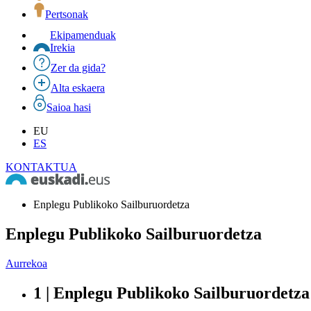
Pertsonak
Ekipamenduak
Irekia
Zer da gida?
Alta eskaera
Saioa hasi
EU
ES
KONTAKTUA
Enplegu Publikoko Sailburuordetza
Enplegu Publikoko Sailburuordetza
Aurrekoa
1 | Enplegu Publikoko Sailburuordetza