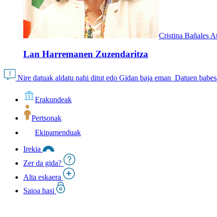
Cristina Bañales A
Lan Harremanen Zuzendaritza
Nire datuak aldatu nahi ditut edo Gidan baja eman
Datuen babesa
Erakundeak
Pertsonak
Ekipamenduak
Irekia
Zer da gida?
Alta eskaera
Saioa hasi