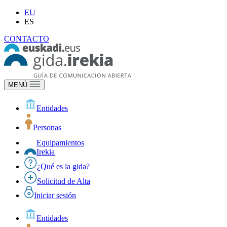
EU
ES
CONTACTO
MENÚ
Entidades
Personas
Equipamientos
Irekia
¿Qué es la gida?
Solicitud de Alta
Iniciar sesión
Entidades