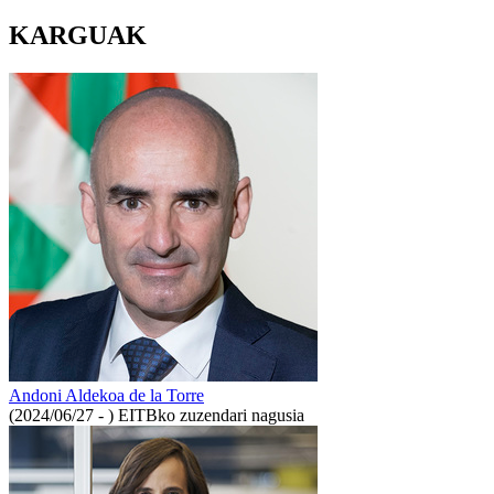
KARGUAK
Andoni Aldekoa de la Torre
(2024/06/27 - )
EITBko zuzendari nagusia