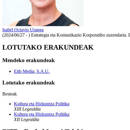
Isabel Octavio Uranga
(2024/06/27 - )
Estrategia eta Komunikazio Korporatibo zuzendaria.
LOTUTAKO ERAKUNDEAK
Mendeko erakundeak
Eitb Media, S.A.U.
Lotutako erakundeak
Besteak
Kultura eta Hizkuntza Politika
XIII Legealdia
Kultura eta Hizkuntza Politika
XII Legealdia