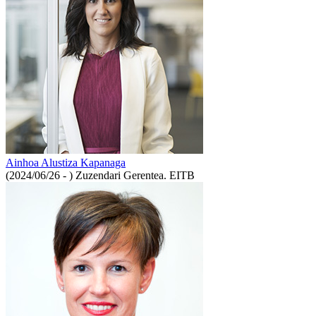
Ainhoa Alustiza Kapanaga
(2024/06/26 - )
Zuzendari Gerentea. EITB