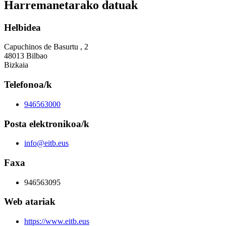
Harremanetarako datuak
Helbidea
Capuchinos de Basurtu , 2
48013 Bilbao
Bizkaia
Telefonoa/k
946563000
Posta elektronikoa/k
info@eitb.eus
Faxa
946563095
Web atariak
https://www.eitb.eus