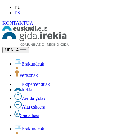
EU
ES
KONTAKTUA
MENUA
Erakundeak
Pertsonak
Ekipamenduak
Irekia
Zer da gida?
Alta eskaera
Saioa hasi
Erakundeak