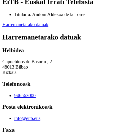
EiTB - Euskal Irrati Telebista
Titularra
:
Andoni Aldekoa de la Torre
Harremanetarako datuak
Harremanetarako datuak
Helbidea
Capuchinos de Basurtu , 2
48013 Bilbao
Bizkaia
Telefonoa/k
946563000
Posta elektronikoa/k
info@eitb.eus
Faxa