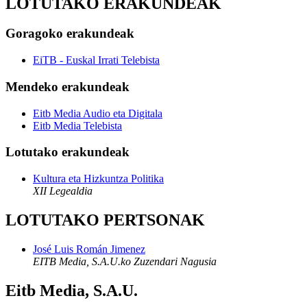
LOTUTAKO ERAKUNDEAK
Goragoko erakundeak
EiTB - Euskal Irrati Telebista
Mendeko erakundeak
Eitb Media Audio eta Digitala
Eitb Media Telebista
Lotutako erakundeak
Kultura eta Hizkuntza Politika
XII Legealdia
LOTUTAKO PERTSONAK
José Luis Román Jimenez
EITB Media, S.A.U.ko Zuzendari Nagusia
Eitb Media, S.A.U.