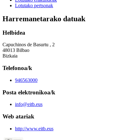
Lotutako pertsonak
Harremanetarako datuak
Helbidea
Capuchinos de Basurtu , 2
48013 Bilbao
Bizkaia
Telefonoa/k
946563000
Posta elektronikoa/k
info@eitb.eus
Web atariak
http://www.eitb.eus