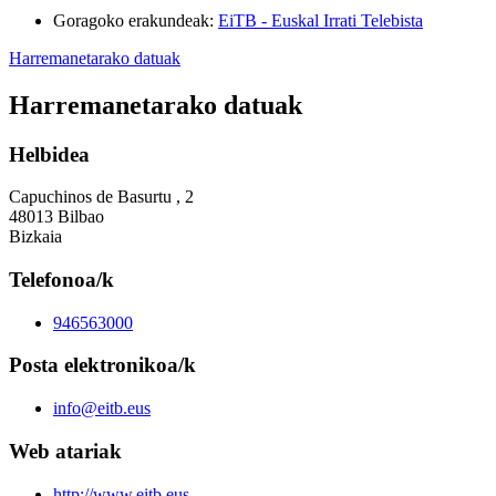
Goragoko erakundeak
:
EiTB - Euskal Irrati Telebista
Harremanetarako datuak
Harremanetarako datuak
Helbidea
Capuchinos de Basurtu , 2
48013 Bilbao
Bizkaia
Telefonoa/k
946563000
Posta elektronikoa/k
info@eitb.eus
Web atariak
http://www.eitb.eus