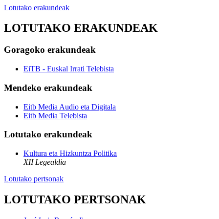
Lotutako erakundeak
LOTUTAKO ERAKUNDEAK
Goragoko erakundeak
EiTB - Euskal Irrati Telebista
Mendeko erakundeak
Eitb Media Audio eta Digitala
Eitb Media Telebista
Lotutako erakundeak
Kultura eta Hizkuntza Politika
XII Legealdia
Lotutako pertsonak
LOTUTAKO PERTSONAK