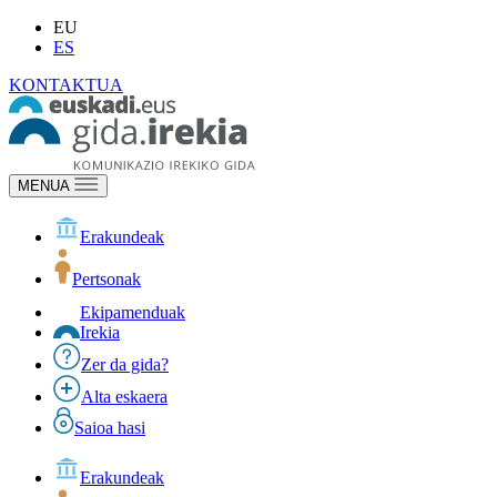
EU
ES
KONTAKTUA
MENUA
Erakundeak
Pertsonak
Ekipamenduak
Irekia
Zer da gida?
Alta eskaera
Saioa hasi
Erakundeak