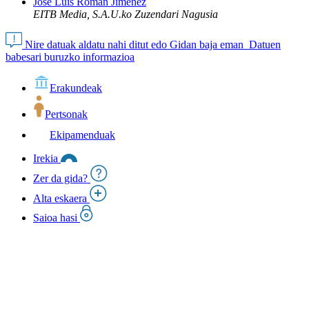
José Luis Román Jimenez
EITB Media, S.A.U.ko Zuzendari Nagusia
Nire datuak aldatu nahi ditut edo Gidan baja eman
Datuen
babesari buruzko informazioa
Erakundeak
Pertsonak
Ekipamenduak
Irekia
Zer da gida?
Alta eskaera
Saioa hasi