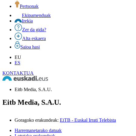
Pertsonak
Ekipamenduak
Irekia
Zer da gida?
Alta eskaera
Saioa hasi
EU
ES
KONTAKTUA
Eitb Media, S.A.U.
Eitb Media, S.A.U.
Goragoko erakundeak
:
EiTB - Euskal Irrati Telebista
Harremanetarako datuak
Lotutako erakundeak