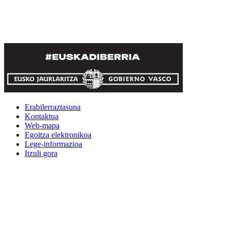
Erabilerraztasuna
Kontaktua
Web-mapa
Egoitza elektronikoa
Lege-informazioa
Itzuli gora