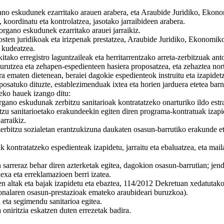
gano eskudunek ezarritako arauen arabera, eta Araubide Juridiko, Ekon
koordinatu eta kontrolatzea, jasotako jarraibideen arabera.
organo eskudunek ezarritako arauei jarraikiz.
osten juridikoak eta irizpenak prestatzea, Araubide Juridiko, Ekonomik
 kudeatzea.
kitako erregistro laguntzaileak eta herritarrentzako arreta-zerbitzuak an
burutzea eta zehapen-espedienteen hasiera proposatzea, eta zehaztea nort
a ematen dietenean, beraiei dagokie espedienteok instruitu eta izapidet
osatuko dituzte, establezimenduak ixtea eta horien jarduera etetea barn
eko hauek izango ditu:
gano eskudunak zerbitzu sanitarioak kontratatzeko onarturiko ildo estrat
zu sanitarioetako erakundeekin egiten diren programa-kontratuak izapid
arraikiz.
zerbitzu sozialetan erantzukizuna daukaten osasun-barrutiko erakunde et
k kontratatzeko espedienteak izapidetu, jarraitu eta ebaluatzea, eta ma
en sarreraz behar diren azterketak egitea, dagokion osasun-barrutian; je
exa eta erreklamazioen berri izatea.
 altak eta bajak izapidetu eta ebaztea, 114/2012 Dekretuan xedatutak
alaren osasun-prestazioak emateko araubideari buruzkoa).
eta segimendu sanitarioa egitea.
 oniritzia eskatzen duten errezetak badira.