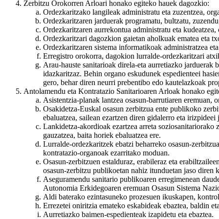
Zerbitzu Orokorren Arloari honako egiteko hauek dagozkio:
Ordezkaritzako langileak administratu eta zuzentzea, or
Ordezkaritzaren jarduerak programatu, bultzatu, zuzendu, 
Ordezkaritzaren aurrekontua administratu eta kudeatzea, 
Ordezkaritzari dagozkion gaietan aholkuak ematea eta tx
Ordezkaritzaren sistema informatikoak administratzea eta
Erregistro orokorra, dagokion lurralde-ordezkaritzari atxi
Arau-hauste sanitarioak direla-eta aurretiazko jarduerak 
idazkaritzaz. Behin organo eskudunek espedienteei hasier
gero, behar diren neurri prebentibo edo kautelazkoak prop
Antolamendu eta Kontratazio Sanitarioaren Arloak honako egit
Asistentzia-planak lantzea osasun-barrutiaren eremuan, or
Osakidetza-Euskal osasun zerbitzua ente publikoko zerbit
ebaluatzea, sailean ezartzen diren gidalerro eta irizpideei j
Lankidetza-akordioak ezartzea arreta soziosanitariorako 
gauzatzea, baita horiek ebaluatzea ere.
Lurralde-ordezkaritzek ebatzi beharreko osasun-zerbitzua
kontratazio-organoak ezarritako moduan.
Osasun-zerbitzuen estalduraz, erabileraz eta erabiltzaile
osasun-zerbitzu publikoetan nahiz itunduetan jaso diren k
Aseguramendu sanitario publikoaren erregimenean dauden
Autonomia Erkidegoaren eremuan Osasun Sistema Nazion
Aldi baterako ezintasuneko prozesuen ikuskapen, kontrol 
Errezetei oniritzia emateko eskabideak ebaztea, baldin eta
Aurretiazko baimen-espedienteak izapidetu eta ebaztea.