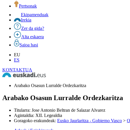
Pertsonak
Ekipamenduak
Irekia
Zer da gida?
Alta eskaera
Saioa hasi
EU
ES
KONTAKTUA
Arabako Osasun Lurralde Ordezkaritza
Arabako Osasun Lurralde Ordezkaritza
Titularra
:
Jose Antonio Beltran de Salazar Alvarez
Agintaldia
:
XII. Legealdia
Goragoko erakundeak
:
Eusko Jaurlaritza - Gobierno Vasco
>
O