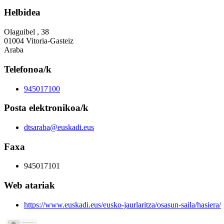
Helbidea
Olaguibel , 38
01004 Vitoria-Gasteiz
Araba
Telefonoa/k
945017100
Posta elektronikoa/k
dtsaraba@euskadi.eus
Faxa
945017101
Web atariak
https://www.euskadi.eus/eusko-jaurlaritza/osasun-saila/hasiera/