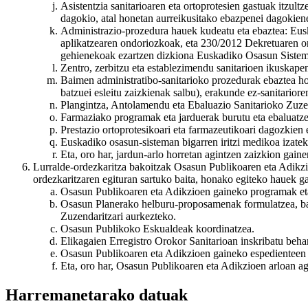
Asistentzia sanitarioaren eta ortoprotesien gastuak itzul
dagokio, atal honetan aurreikusitako ebazpenei dagokien
Administrazio-prozedura hauek kudeatu eta ebaztea: Eusk
aplikatzearen ondoriozkoak, eta 230/2012 Dekretuaren on
gehienekoak ezartzen dizkiona Euskadiko Osasun Sistem
Zentro, zerbitzu eta establezimendu sanitarioen ikuskape
Baimen administratibo-sanitarioko prozedurak ebaztea hon
batzuei esleitu zaizkienak salbu), erakunde ez-sanitariore
Plangintza, Antolamendu eta Ebaluazio Sanitarioko Zuzenda
Farmaziako programak eta jarduerak burutu eta ebaluatze
Prestazio ortoprotesikoari eta farmazeutikoari dagozkien 
Euskadiko osasun-sisteman bigarren iritzi medikoa izatek
Eta, oro har, jardun-arlo horretan agintzen zaizkion gain
Lurralde-ordezkaritza bakoitzak Osasun Publikoaren eta Adikzi
ordezkaritzaren egituran sartuko baita, honako egiteko hauek g
Osasun Publikoaren eta Adikzioen gaineko programak eta 
Osasun Planerako helburu-proposamenak formulatzea, bait
Zuzendaritzari aurkezteko.
Osasun Publikoko Eskualdeak koordinatzea.
Elikagaien Erregistro Orokor Sanitarioan inskribatu behar
Osasun Publikoaren eta Adikzioen gaineko espedienteen b
Eta, oro har, Osasun Publikoaren eta Adikzioen arloan ag
Harremanetarako datuak