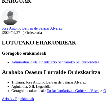
KARGUAK
Jose Antonio Beltran de Salazar Alvarez
(2024/02/27 - )
Ordezkaria
LOTUTAKO ERAKUNDEAK
Goragoko erakundeak
Administrazio eta Finantziazio Sanitarioko Sailburuordetza
Arabako Osasun Lurralde Ordezkaritza
Titularra
:
Jose Antonio Beltran de Salazar Alvarez
Agintaldia
:
XII. Legealdia
Goragoko erakundeak
:
Eusko Jaurlaritza - Gobierno Vasco
>
O
Arloak / Eginkizunak