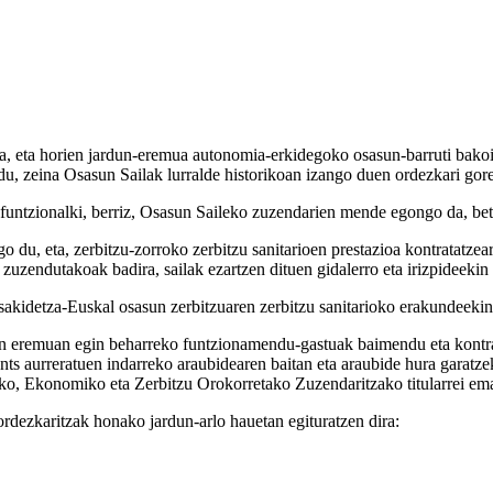
a, eta horien jardun-eremua autonomia-erkidegoko osasun-barruti bakoi
du, zeina Osasun Sailak lurralde historikoan izango duen ordezkari gore
funtzionalki, berriz, Osasun Saileko zuzendarien mende egongo da, beti
o du, eta, zerbitzu-zorroko zerbitzu sanitarioen prestazioa kontratatze
zuzendutakoak badira, sailak ezartzen dituen gidalerro eta irizpideekin b
sakidetza-Euskal osasun zerbitzuaren zerbitzu sanitarioko erakundeeki
ren eremuan egin beharreko funtzionamendu-gastuak baimendu eta kont
ts aurreratuen indarreko araubidearen baitan eta araubide hura garatze
iko, Ekonomiko eta Zerbitzu Orokorretako Zuzendaritzako titularrei em
ordezkaritzak honako jardun-arlo hauetan egituratzen dira: