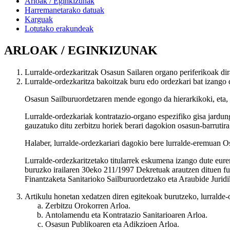
Arloak / Eginkizunak
Harremanetarako datuak
Karguak
Lotutako erakundeak
ARLOAK / EGINKIZUNAK
Lurralde-ordezkaritzak Osasun Sailaren organo periferikoak dir
Lurralde-ordezkaritza bakoitzak buru edo ordezkari bat izango 
Osasun Sailburuordetzaren mende egongo da hierarkikoki, eta, 
Lurralde-ordezkariak kontratazio-organo espezifiko gisa jardung
gauzatuko ditu zerbitzu horiek berari dagokion osasun-barrutira 
Halaber, lurralde-ordezkariari dagokio bere lurralde-eremuan O
Lurralde-ordezkaritzetako titularrek eskumena izango dute eu
buruzko irailaren 30eko 211/1997 Dekretuak arautzen dituen fun
Finantzaketa Sanitarioko Sailburuordetzako eta Araubide Jurid
Artikulu honetan xedatzen diren egitekoak burutzeko, lurralde-
Zerbitzu Orokorren Arloa.
Antolamendu eta Kontratazio Sanitarioaren Arloa.
Osasun Publikoaren eta Adikzioen Arloa.