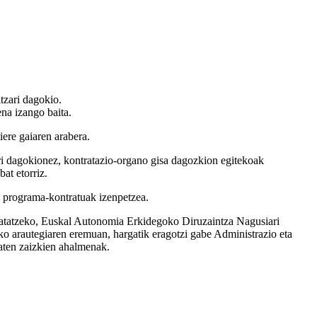
tzari dagokio.
na izango baita.
ere gaiaren arabera.
ari dagokionez, kontratazio-organo gisa dagozkion egitekoak
at etorriz.
n programa-kontratuak izenpetzea.
ratatzeko, Euskal Autonomia Erkidegoko Diruzaintza Nagusiari
ko arautegiaren eremuan, hargatik eragotzi gabe Administrazio eta
aten zaizkien ahalmenak.