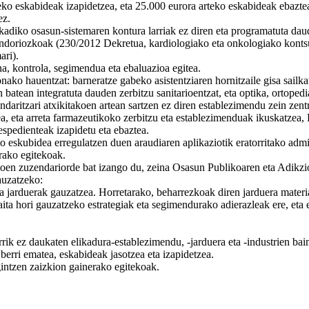
tzeko eskabideak izapidetzea, eta 25.000 eurora arteko eskabideak ebazte
ez.
adiko osasun-sistemaren kontura larriak ez diren eta programatuta da
doriozkoak (230/2012 Dekretua, kardiologiako eta onkologiako kontsult
ari).
na, kontrola, segimendua eta ebaluazioa egitea.
ako hauentzat: barneratze gabeko asistentziaren hornitzaile gisa sailka
n batean integratuta dauden zerbitzu sanitarioentzat, eta optika, ortoped
ritzari atxikitakoen artean sartzen ez diren establezimendu zein zentro
a, eta arreta farmazeutikoko zerbitzu eta establezimenduak ikuskatzea,
espedienteak izapidetu eta ebaztea.
o eskubidea erregulatzen duen araudiaren aplikaziotik eratorritako adm
erako egitekoak.
oen zuzendariorde bat izango du, zeina Osasun Publikoaren eta Adikzio
auzatzeko:
jarduerak gauzatzea. Horretarako, beharrezkoak diren jarduera material
a hori gauzatzeko estrategiak eta segimendurako adierazleak ere, eta
rik ez daukaten elikadura-establezimendu, -jarduera eta -industrien bai
erri ematea, eskabideak jasotzea eta izapidetzea.
intzen zaizkion gainerako egitekoak.