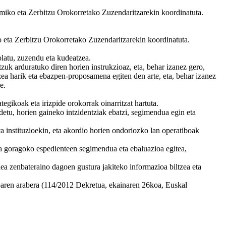
omiko eta Zerbitzu Orokorretako Zuzendaritzarekin koordinatuta.
o eta Zerbitzu Orokorretako Zuzendaritzarekin koordinatuta.
tolatu, zuzendu eta kudeatzea.
zuk arduratuko diren horien instrukzioaz, eta, behar izanez gero,
zea harik eta ebazpen-proposamena egiten den arte, eta, behar izanez
e.
egikoak eta irizpide orokorrak oinarritzat hartuta.
etu, horien gaineko intzidentziak ebatzi, segimendua egin eta
a instituzioekin, eta akordio horien ondoriozko lan operatiboak
ila goragoko espedienteen segimendua eta ebaluazioa egitea,
ndea zenbateraino dagoen gustura jakiteko informazioa biltzea eta
oaren arabera (114/2012 Dekretua, ekainaren 26koa, Euskal