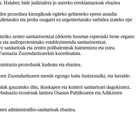
a. Halaber, bide judizialera jo aurreko erreklamazioak ebaztea
uden prozedura kirurgikoak egiteko gehieneko epeen araudia
etarako eta proba osagarri ez-urgenteetarako sarbidea izateko epe
turiko zentro sanitarioentzat (dekretu honetan espresuki beste organo
ia eta audioprotesietako establezimendu sanitarioentzat.
 sanitarioak eta zentro polibalenteak baimentzea eta ixtea.
 Farmazia Zuzendaritzarekin koordinatuta.
inistrazio-prozedurak kudeatu eta ebaztea.
en Zuzendaritzaren mende egongo baita funtzionalki, eta lurralde-
ak gauzatuko ditu, ikuskapen eta kontrol sanitarioari dagokionez.
 ebaluazio-txostenak lantzea Osasun Publikoaren eta Adikzioen
men administratibo-sanitarioak ebaztea.