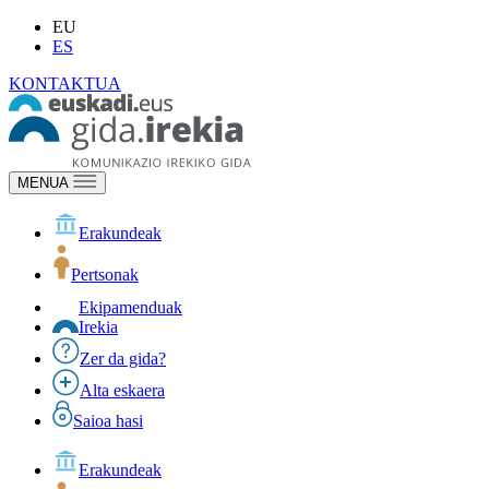
EU
ES
KONTAKTUA
MENUA
Erakundeak
Pertsonak
Ekipamenduak
Irekia
Zer da gida?
Alta eskaera
Saioa hasi
Erakundeak