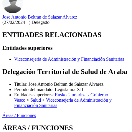
Jose Antonio Beltran de Salazar Alvarez
(27/02/2024 - )
Delegado
ENTIDADES RELACIONADAS
Entidades superiores
Viceconsejería de Administración y Financiación Sanitarias
Delegación Territorial de Salud de Araba
Titular
:
Jose Antonio Beltran de Salazar Alvarez
Periodo del mandato
:
Legislatura XII
Entidades superiores
:
Eusko Jaurlaritza - Gobierno
Vasco
>
Salud
>
Viceconsejería de Administración y
Financiación Sanitarias
Áreas / Funciones
ÁREAS / FUNCIONES