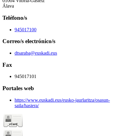
01004 Vitoria-Gasteiz
Álava
Teléfono/s
945017100
Correo/s electrónico/s
dtsaraba@euskadi.eus
Fax
945017101
Portales web
https://www.euskadi.eus/eusko-jaurlaritza/osasun-
saila/hasiera/