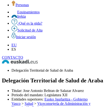
Personas
Equipamientos
Irekia
¿Qué es la gida?
Solicitud de Alta
Iniciar sesión
EU
ES
CONTACTO
Delegación Territorial de Salud de Araba
Delegación Territorial de Salud de Araba
Titular
:
Jose Antonio Beltran de Salazar Alvarez
Periodo del mandato
:
Legislatura XII
Entidades superiores
:
Eusko Jaurlaritza - Gobierno
Vasco
>
Salud
>
Viceconsejería de Administración y