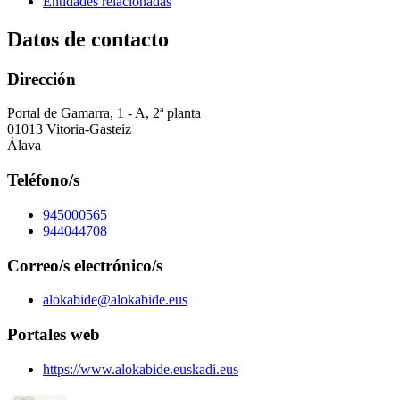
Entidades relacionadas
Datos de contacto
Dirección
Portal de Gamarra, 1 - A, 2ª planta
01013 Vitoria-Gasteiz
Álava
Teléfono/s
945000565
944044708
Correo/s electrónico/s
alokabide@alokabide.eus
Portales web
https://www.alokabide.euskadi.eus