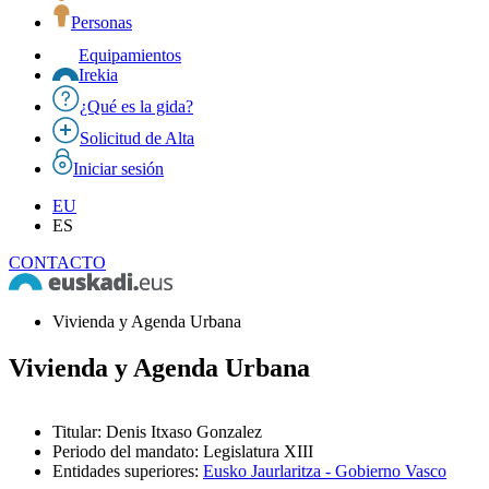
Personas
Equipamientos
Irekia
¿Qué es la gida?
Solicitud de Alta
Iniciar sesión
EU
ES
CONTACTO
Vivienda y Agenda Urbana
Vivienda y Agenda Urbana
Titular
:
Denis Itxaso Gonzalez
Periodo del mandato
:
Legislatura XIII
Entidades superiores
:
Eusko Jaurlaritza - Gobierno Vasco