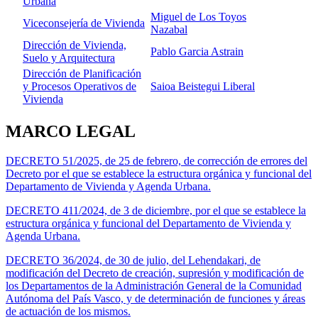
Urbana
Miguel de Los Toyos
Viceconsejería de Vivienda
Nazabal
Dirección de Vivienda,
Pablo Garcia Astrain
Suelo y Arquitectura
Dirección de Planificación
y Procesos Operativos de
Saioa Beistegui Liberal
Vivienda
MARCO LEGAL
DECRETO 51/2025, de 25 de febrero, de corrección de errores del
Decreto por el que se establece la estructura orgánica y funcional del
Departamento de Vivienda y Agenda Urbana.
DECRETO 411/2024, de 3 de diciembre, por el que se establece la
estructura orgánica y funcional del Departamento de Vivienda y
Agenda Urbana.
DECRETO 36/2024, de 30 de julio, del Lehendakari, de
modificación del Decreto de creación, supresión y modificación de
los Departamentos de la Administración General de la Comunidad
Autónoma del País Vasco, y de determinación de funciones y áreas
de actuación de los mismos.