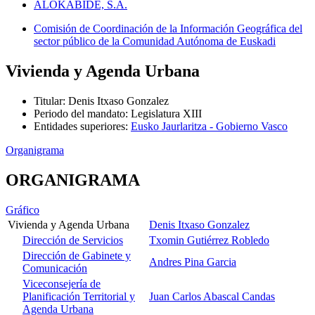
ALOKABIDE, S.A.
Comisión de Coordinación de la Información Geográfica del
sector público de la Comunidad Autónoma de Euskadi
Vivienda y Agenda Urbana
Titular
:
Denis Itxaso Gonzalez
Periodo del mandato
:
Legislatura XIII
Entidades superiores
:
Eusko Jaurlaritza - Gobierno Vasco
Organigrama
ORGANIGRAMA
Gráfico
Vivienda y Agenda Urbana
Denis Itxaso Gonzalez
Dirección de Servicios
Txomin Gutiérrez Robledo
Dirección de Gabinete y
Andres Pina Garcia
Comunicación
Viceconsejería de
Planificación Territorial y
Juan Carlos Abascal Candas
Agenda Urbana