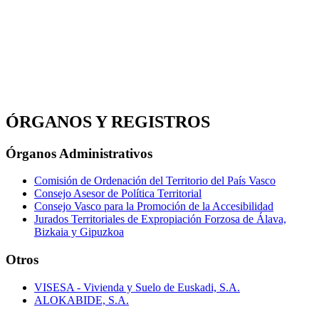
ÓRGANOS Y REGISTROS
Órganos Administrativos
Comisión de Ordenación del Territorio del País Vasco
Consejo Asesor de Política Territorial
Consejo Vasco para la Promoción de la Accesibilidad
Jurados Territoriales de Expropiación Forzosa de Álava,
Bizkaia y Gipuzkoa
Otros
VISESA - Vivienda y Suelo de Euskadi, S.A.
ALOKABIDE, S.A.