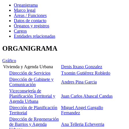
Organigrama
Marco legal
Áreas / Funciones
Datos de contacto
Órganos y registros
Cargos
Entidades relacionadas
ORGANIGRAMA
Gráfico
Vivienda y Agenda Urbana
Denis Itxaso Gonzalez
Dirección de Servicios
Txomin Gutiérrez Robledo
Dirección de Gabinete y
Andres Pina Garcia
Comunicación
Viceconsejería de
Planificación Territorial y
Juan Carlos Abascal Candas
Agenda Urbana
Dirección de Planificación
Miguel Angel Gargallo
Territorial
Fernandez
Dirección de Regeneración
de Barrios y Agenda
Ana Telleria Echeverria