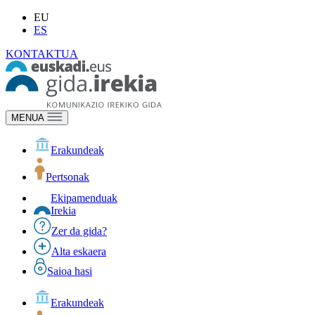
EU
ES
KONTAKTUA
MENUA
Erakundeak
Pertsonak
Ekipamenduak
Irekia
Zer da gida?
Alta eskaera
Saioa hasi
Erakundeak