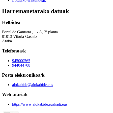
Lotutako erakundeak
Harremanetarako datuak
Helbidea
Portal de Gamarra , 1 - A, 2ª planta
01013 Vitoria-Gasteiz
Araba
Telefonoa/k
945000565
944044708
Posta elektronikoa/k
alokabide@alokabide.eus
Web atariak
https://www.alokabide.euskadi.eus