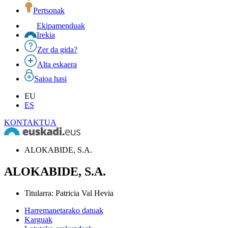
Pertsonak
Ekipamenduak
Irekia
Zer da gida?
Alta eskaera
Saioa hasi
EU
ES
KONTAKTUA
ALOKABIDE, S.A.
ALOKABIDE, S.A.
Titularra
:
Patricia Val Hevia
Harremanetarako datuak
Karguak