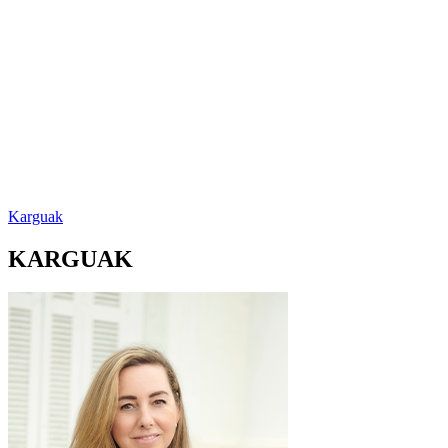
Karguak
KARGUAK