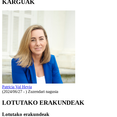
KARGUAK
Patricia Val Hevia
(2024/06/27 - )
Zuzendari nagusia
LOTUTAKO ERAKUNDEAK
Lotutako erakundeak