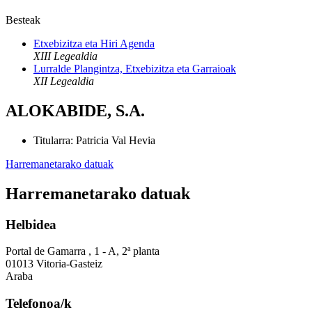
Besteak
Etxebizitza eta Hiri Agenda
XIII Legealdia
Lurralde Plangintza, Etxebizitza eta Garraioak
XII Legealdia
ALOKABIDE, S.A.
Titularra
:
Patricia Val Hevia
Harremanetarako datuak
Harremanetarako datuak
Helbidea
Portal de Gamarra , 1 - A, 2ª planta
01013 Vitoria-Gasteiz
Araba
Telefonoa/k