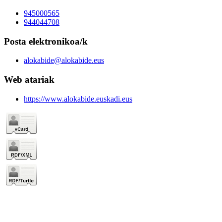
945000565
944044708
Posta elektronikoa/k
alokabide@alokabide.eus
Web atariak
https://www.alokabide.euskadi.eus