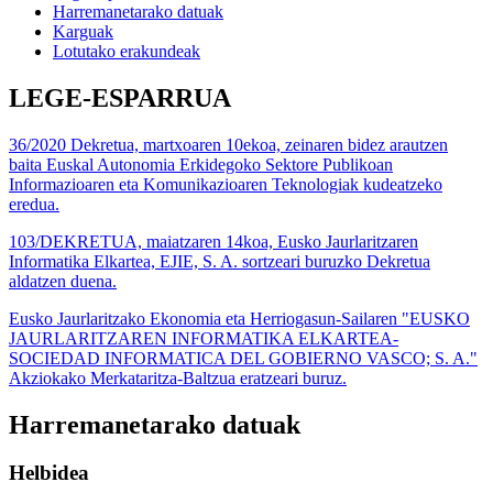
Harremanetarako datuak
Karguak
Lotutako erakundeak
LEGE-ESPARRUA
36/2020 Dekretua, martxoaren 10ekoa, zeinaren bidez arautzen
baita Euskal Autonomia Erkidegoko Sektore Publikoan
Informazioaren eta Komunikazioaren Teknologiak kudeatzeko
eredua.
103/DEKRETUA, maiatzaren 14koa, Eusko Jaurlaritzaren
Informatika Elkartea, EJIE, S. A. sortzeari buruzko Dekretua
aldatzen duena.
Eusko Jaurlaritzako Ekonomia eta Herriogasun-Sailaren "EUSKO
JAURLARITZAREN INFORMATIKA ELKARTEA-
SOCIEDAD INFORMATICA DEL GOBIERNO VASCO; S. A."
Akziokako Merkataritza-Baltzua eratzeari buruz.
Harremanetarako datuak
Helbidea