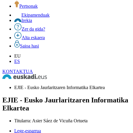
Pertsonak
Ekipamenduak
Irekia
Zer da gida?
Alta eskaera
Saioa hasi
EU
ES
KONTAKTUA
EJIE - Eusko Jaurlaritzaren Informatika Elkartea
EJIE - Eusko Jaurlaritzaren Informatika
Elkartea
Titularra
:
Asier Sáez de Vicuña Ortueta
Lege-esparrua