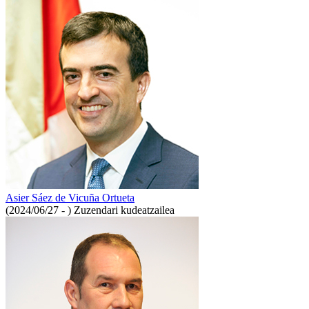
Asier Sáez de Vicuña Ortueta
(2024/06/27 - )
Zuzendari kudeatzailea