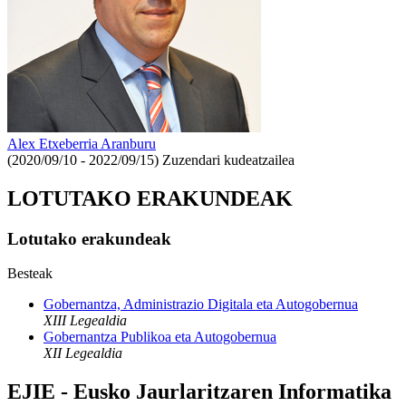
Alex Etxeberria Aranburu
(2020/09/10 - 2022/09/15)
Zuzendari kudeatzailea
LOTUTAKO ERAKUNDEAK
Lotutako erakundeak
Besteak
Gobernantza, Administrazio Digitala eta Autogobernua
XIII Legealdia
Gobernantza Publikoa eta Autogobernua
XII Legealdia
EJIE - Eusko Jaurlaritzaren Informatika