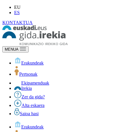
EU
ES
KONTAKTUA
MENUA
Erakundeak
Pertsonak
Ekipamenduak
Irekia
Zer da gida?
Alta eskaera
Saioa hasi
Erakundeak