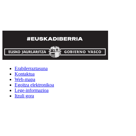
Erabilerraztasuna
Kontaktua
Web-mapa
Egoitza elektronikoa
Lege-informazioa
Itzuli gora