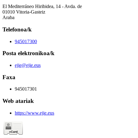
El Mediterráneo Hiribidea, 14 - Avda. de
01010 Vitoria-Gasteiz
Araba
Telefonoa/k
945017300
Posta elektronikoa/k
ejie@ejie.eus
Faxa
945017301
Web atariak
https://www.ejie.eus