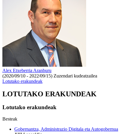
Alex Etxeberria Aranburu
(2020/09/10 - 2022/09/15)
Zuzendari kudeatzailea
Lotutako erakundeak
LOTUTAKO ERAKUNDEAK
Lotutako erakundeak
Besteak
Gobernantza, Administrazio Digitala eta Autogobernua