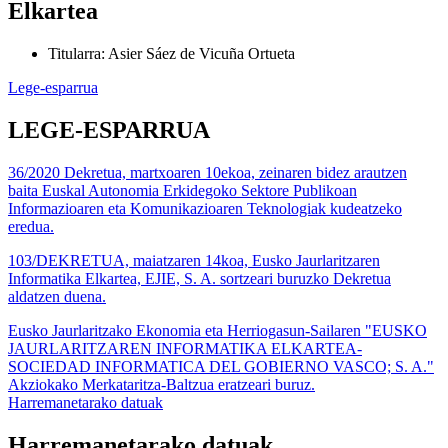
Elkartea
Titularra
:
Asier Sáez de Vicuña Ortueta
Lege-esparrua
LEGE-ESPARRUA
36/2020 Dekretua, martxoaren 10ekoa, zeinaren bidez arautzen
baita Euskal Autonomia Erkidegoko Sektore Publikoan
Informazioaren eta Komunikazioaren Teknologiak kudeatzeko
eredua.
103/DEKRETUA, maiatzaren 14koa, Eusko Jaurlaritzaren
Informatika Elkartea, EJIE, S. A. sortzeari buruzko Dekretua
aldatzen duena.
Eusko Jaurlaritzako Ekonomia eta Herriogasun-Sailaren "EUSKO
JAURLARITZAREN INFORMATIKA ELKARTEA-
SOCIEDAD INFORMATICA DEL GOBIERNO VASCO; S. A."
Akziokako Merkataritza-Baltzua eratzeari buruz.
Harremanetarako datuak
Harremanetarako datuak