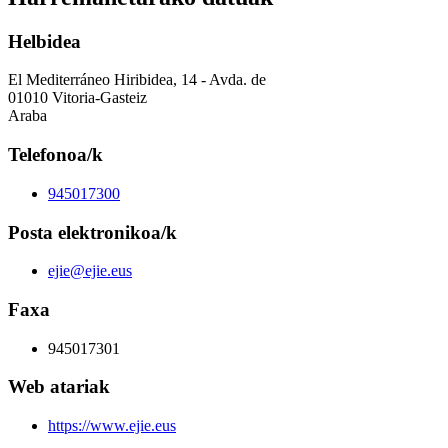
Helbidea
El Mediterráneo Hiribidea, 14 - Avda. de
01010 Vitoria-Gasteiz
Araba
Telefonoa/k
945017300
Posta elektronikoa/k
ejie@ejie.eus
Faxa
945017301
Web atariak
https://www.ejie.eus