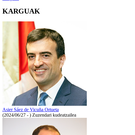
KARGUAK
Asier Sáez de Vicuña Ortueta
(2024/06/27 - )
Zuzendari kudeatzailea