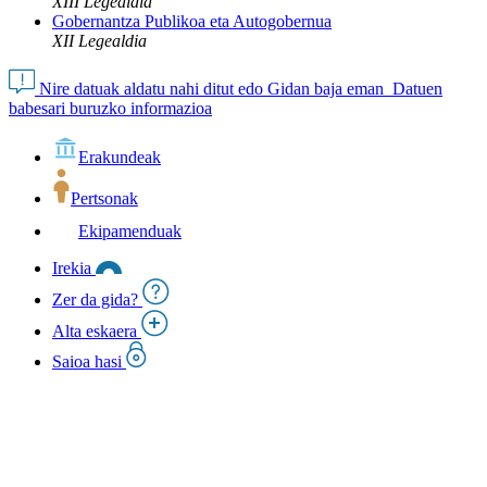
XIII Legealdia
Gobernantza Publikoa eta Autogobernua
XII Legealdia
Nire datuak aldatu nahi ditut edo Gidan baja eman
Datuen
babesari buruzko informazioa
Erakundeak
Pertsonak
Ekipamenduak
Irekia
Zer da gida?
Alta eskaera
Saioa hasi