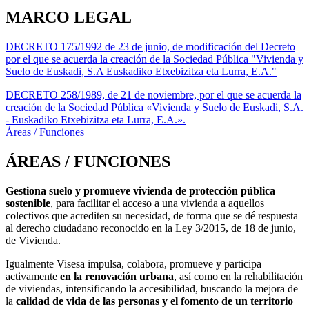
MARCO LEGAL
DECRETO 175/1992 de 23 de junio, de modificación del Decreto
por el que se acuerda la creación de la Sociedad Pública "Vivienda y
Suelo de Euskadi, S.A Euskadiko Etxebizitza eta Lurra, E.A."
DECRETO 258/1989, de 21 de noviembre, por el que se acuerda la
creación de la Sociedad Pública «Vivienda y Suelo de Euskadi, S.A.
- Euskadiko Etxebizitza eta Lurra, E.A.».
Áreas / Funciones
ÁREAS / FUNCIONES
Gestiona suelo y promueve vivienda de protección pública
sostenible
, para facilitar el acceso a una vivienda a aquellos
colectivos que acrediten su necesidad, de forma que se dé respuesta
al derecho ciudadano reconocido en la Ley 3/2015, de 18 de junio,
de Vivienda.
Igualmente Visesa impulsa, colabora, promueve y participa
activamente
en la renovación urbana
, así como en la rehabilitación
de viviendas, intensificando la accesibilidad, buscando la mejora de
la
calidad de vida de las personas y el fomento de un territorio