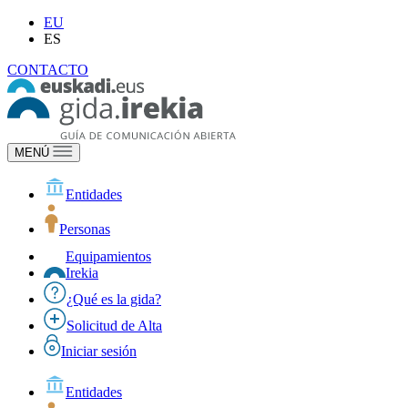
EU
ES
CONTACTO
MENÚ
Entidades
Personas
Equipamientos
Irekia
¿Qué es la gida?
Solicitud de Alta
Iniciar sesión
Entidades