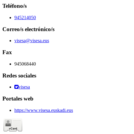
Teléfono/s
945214050
Correo/s electrónico/s
visesa@visesa.eus
Fax
945068440
Redes sociales
visesa
Portales web
https://www.visesa.euskadi.eus