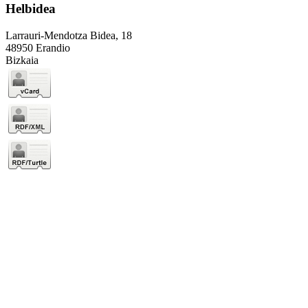
Helbidea
Larrauri-Mendotza Bidea, 18
48950 Erandio
Bizkaia