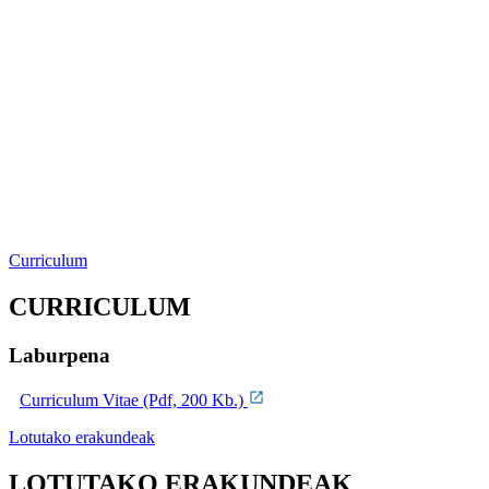
Curriculum
CURRICULUM
Laburpena
Curriculum Vitae (Pdf, 200 Kb.)
Lotutako erakundeak
LOTUTAKO ERAKUNDEAK