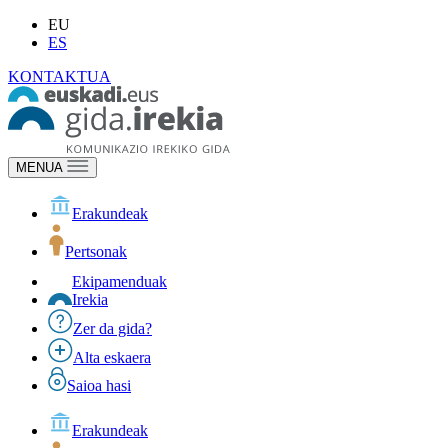
EU
ES
KONTAKTUA
MENUA
Erakundeak
Pertsonak
Ekipamenduak
Irekia
Zer da gida?
Alta eskaera
Saioa hasi
Erakundeak