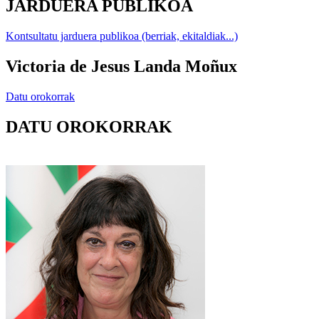
JARDUERA PUBLIKOA
Kontsultatu jarduera publikoa (berriak, ekitaldiak...)
Victoria de Jesus Landa Moñux
Datu orokorrak
DATU OROKORRAK