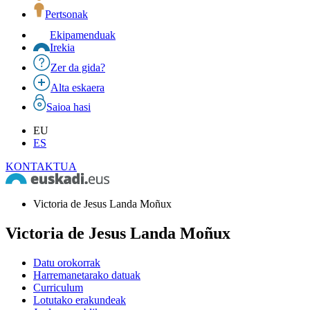
Pertsonak
Ekipamenduak
Irekia
Zer da gida?
Alta eskaera
Saioa hasi
EU
ES
KONTAKTUA
Victoria de Jesus Landa Moñux
Victoria de Jesus Landa Moñux
Datu orokorrak
Harremanetarako datuak
Curriculum
Lotutako erakundeak