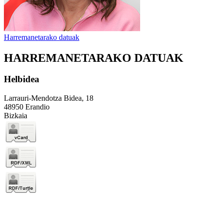
Harremanetarako datuak
HARREMANETARAKO DATUAK
Helbidea
Larrauri-Mendotza Bidea, 18
48950 Erandio
Bizkaia