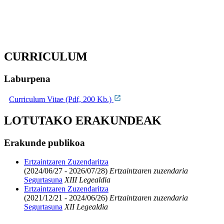
CURRICULUM
Laburpena
Curriculum Vitae (Pdf, 200 Kb.)
LOTUTAKO ERAKUNDEAK
Erakunde publikoa
Ertzaintzaren Zuzendaritza
(2024/06/27 - 2026/07/28)
Ertzaintzaren zuzendaria
Segurtasuna
XIII Legealdia
Ertzaintzaren Zuzendaritza
(2021/12/21 - 2024/06/26)
Ertzaintzaren zuzendaria
Segurtasuna
XII Legealdia