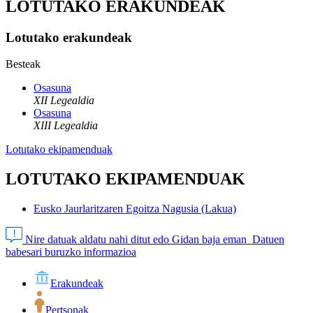
LOTUTAKO ERAKUNDEAK
Lotutako erakundeak
Besteak
Osasuna
XII Legealdia
Osasuna
XIII Legealdia
Lotutako ekipamenduak
LOTUTAKO EKIPAMENDUAK
Eusko Jaurlaritzaren Egoitza Nagusia (Lakua)
Nire datuak aldatu nahi ditut edo Gidan baja eman
Datuen
babesari buruzko informazioa
Erakundeak
Pertsonak