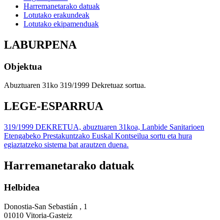
Harremanetarako datuak
Lotutako erakundeak
Lotutako ekipamenduak
LABURPENA
Objektua
Abuztuaren 31ko 319/1999 Dekretuaz sortua.
LEGE-ESPARRUA
319/1999 DEKRETUA, abuztuaren 31koa, Lanbide Sanitarioen
Etengabeko Prestakuntzako Euskal Kontseilua sortu eta hura
egiaztatzeko sistema bat arautzen duena.
Harremanetarako datuak
Helbidea
Donostia-San Sebastián , 1
01010 Vitoria-Gasteiz