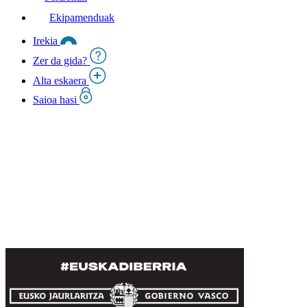
Ekipamenduak
Irekia
Zer da gida?
Alta eskaera
Saioa hasi