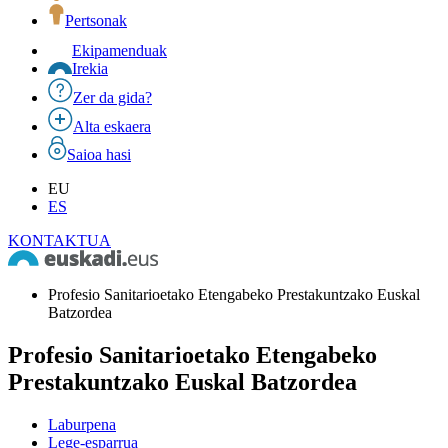
Pertsonak
Ekipamenduak
Irekia
Zer da gida?
Alta eskaera
Saioa hasi
EU
ES
KONTAKTUA
Profesio Sanitarioetako Etengabeko Prestakuntzako Euskal
Batzordea
Profesio Sanitarioetako Etengabeko
Prestakuntzako Euskal Batzordea
Laburpena
Lege-esparrua