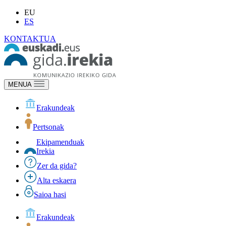
EU
ES
KONTAKTUA
MENUA
Erakundeak
Pertsonak
Ekipamenduak
Irekia
Zer da gida?
Alta eskaera
Saioa hasi
Erakundeak