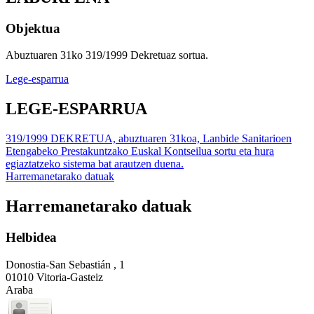
Objektua
Abuztuaren 31ko 319/1999 Dekretuaz sortua.
Lege-esparrua
LEGE-ESPARRUA
319/1999 DEKRETUA, abuztuaren 31koa, Lanbide Sanitarioen
Etengabeko Prestakuntzako Euskal Kontseilua sortu eta hura
egiaztatzeko sistema bat arautzen duena.
Harremanetarako datuak
Harremanetarako datuak
Helbidea
Donostia-San Sebastián , 1
01010 Vitoria-Gasteiz
Araba