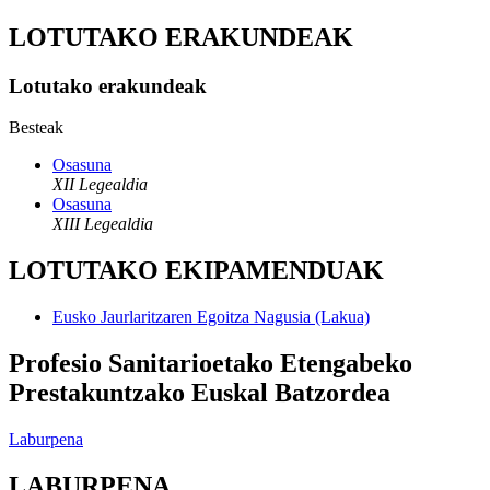
LOTUTAKO ERAKUNDEAK
Lotutako erakundeak
Besteak
Osasuna
XII Legealdia
Osasuna
XIII Legealdia
LOTUTAKO EKIPAMENDUAK
Eusko Jaurlaritzaren Egoitza Nagusia (Lakua)
Profesio Sanitarioetako Etengabeko
Prestakuntzako Euskal Batzordea
Laburpena
LABURPENA