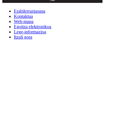
Erabilerraztasuna
Kontaktua
Web-mapa
Egoitza elektronikoa
Lege-informazioa
Itzuli gora