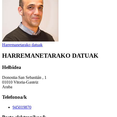
Harremanetarako datuak
HARREMANETARAKO DATUAK
Helbidea
Donostia-San Sebastián , 1
01010 Vitoria-Gasteiz
Araba
Telefonoa/k
945019870