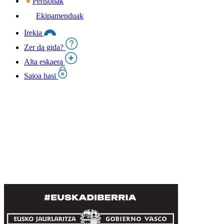
Pertsonak
Ekipamenduak
Irekia
Zer da gida?
Alta eskaera
Saioa hasi