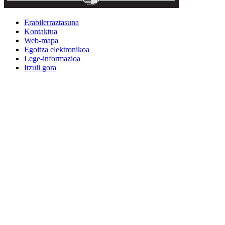
Erabilerraztasuna
Kontaktua
Web-mapa
Egoitza elektronikoa
Lege-informazioa
Itzuli gora