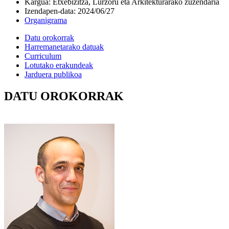
Kargua
:
Etxebizitza, Lurzoru eta Arkitekturarako zuzendaria
Izendapen-data
:
2024/06/27
Organigrama
Datu orokorrak
Harremanetarako datuak
Curriculum
Lotutako erakundeak
Jarduera publikoa
DATU OROKORRAK