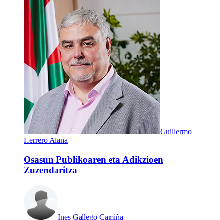
Guillermo
Herrero Alaña
Osasun Publikoaren eta Adikzioen
Zuzendaritza
Ines Gallego Camiña