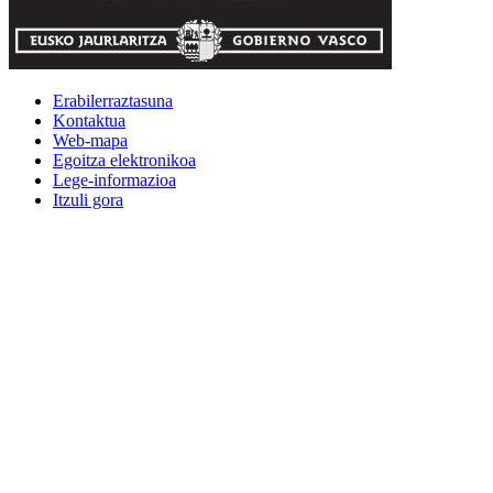
Erabilerraztasuna
Kontaktua
Web-mapa
Egoitza elektronikoa
Lege-informazioa
Itzuli gora