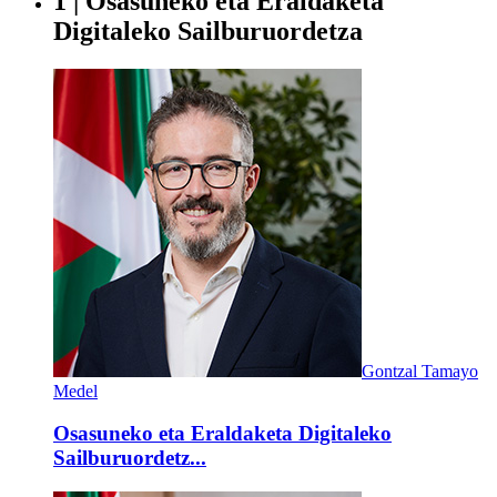
1 | Osasuneko eta Eraldaketa
Digitaleko Sailburuordetza
Gontzal Tamayo
Medel
Osasuneko eta Eraldaketa Digitaleko
Sailburuordetz...