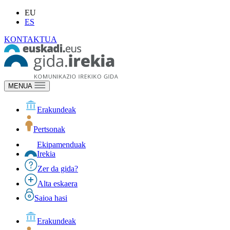
EU
ES
KONTAKTUA
MENUA
Erakundeak
Pertsonak
Ekipamenduak
Irekia
Zer da gida?
Alta eskaera
Saioa hasi
Erakundeak