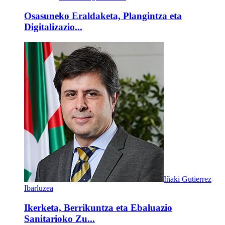
Osasuneko Eraldaketa, Plangintza eta
Digitalizazio...
Iñaki Gutierrez
Ibarluzea
Ikerketa, Berrikuntza eta Ebaluazio
Sanitarioko Zu...