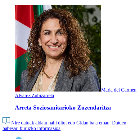
María del Carmen
Álvarez Zubizarreta
Arreta Soziosanitarioko Zuzendaritza
Nire datuak aldatu nahi ditut edo Gidan baja eman
Datuen
babesari buruzko informazioa