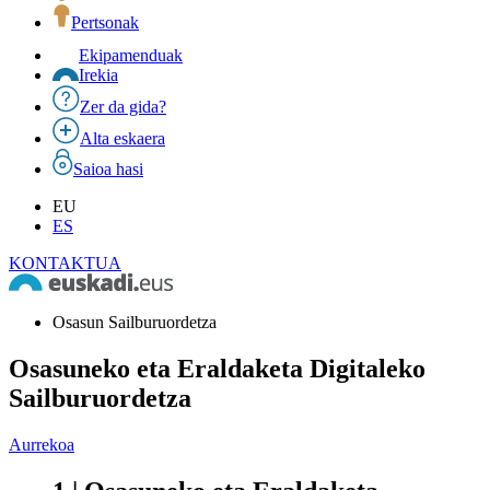
Pertsonak
Ekipamenduak
Irekia
Zer da gida?
Alta eskaera
Saioa hasi
EU
ES
KONTAKTUA
Osasun Sailburuordetza
Osasuneko eta Eraldaketa Digitaleko
Sailburuordetza
Aurrekoa