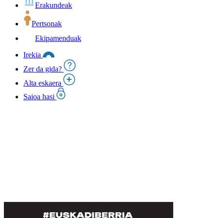
Erakundeak
Pertsonak
Ekipamenduak
Irekia
Zer da gida?
Alta eskaera
Saioa hasi