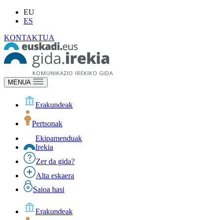
EU
ES
KONTAKTUA
MENUA
Erakundeak
Pertsonak
Ekipamenduak
Irekia
Zer da gida?
Alta eskaera
Saioa hasi
Erakundeak