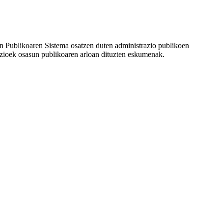
n Publikoaren Sistema osatzen duten administrazio publikoen
razioek osasun publikoaren arloan dituzten eskumenak.