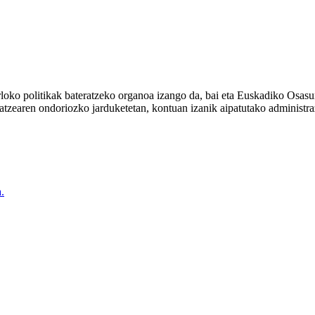
oko politikak bateratzeko organoa izango da, bai eta Euskadiko Osasu
ikatzearen ondoriozko jarduketetan, kontuan izanik aipatutako administ
.