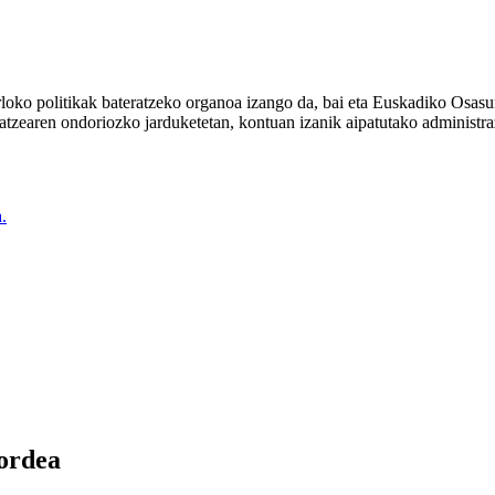
oko politikak bateratzeko organoa izango da, bai eta Euskadiko Osasu
ikatzearen ondoriozko jarduketetan, kontuan izanik aipatutako administ
.
ordea