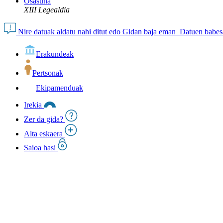
Osasuna
XIII Legealdia
Nire datuak aldatu nahi ditut edo Gidan baja eman
Datuen babesa
Erakundeak
Pertsonak
Ekipamenduak
Irekia
Zer da gida?
Alta eskaera
Saioa hasi