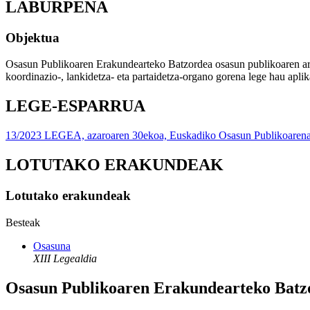
LABURPENA
Objektua
Osasun Publikoaren Erakundearteko Batzordea osasun publikoaren arl
koordinazio-, lankidetza- eta partaidetza-organo gorena lege hau apl
LEGE-ESPARRUA
13/2023 LEGEA, azaroaren 30ekoa, Euskadiko Osasun Publikoarena
LOTUTAKO ERAKUNDEAK
Lotutako erakundeak
Besteak
Osasuna
XIII Legealdia
Osasun Publikoaren Erakundearteko Batz