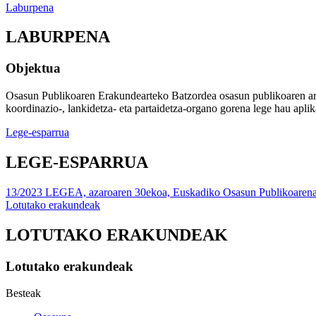
Laburpena
LABURPENA
Objektua
Osasun Publikoaren Erakundearteko Batzordea osasun publikoaren arl
koordinazio-, lankidetza- eta partaidetza-organo gorena lege hau apl
Lege-esparrua
LEGE-ESPARRUA
13/2023 LEGEA, azaroaren 30ekoa, Euskadiko Osasun Publikoarena
Lotutako erakundeak
LOTUTAKO ERAKUNDEAK
Lotutako erakundeak
Besteak