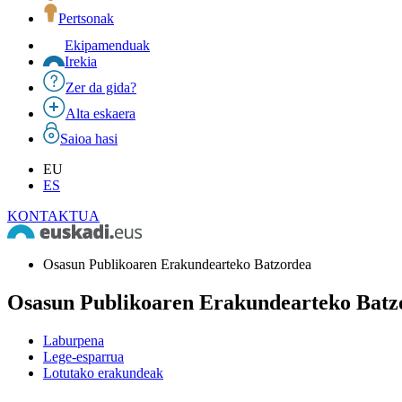
Pertsonak
Ekipamenduak
Irekia
Zer da gida?
Alta eskaera
Saioa hasi
EU
ES
KONTAKTUA
Osasun Publikoaren Erakundearteko Batzordea
Osasun Publikoaren Erakundearteko Batz
Laburpena
Lege-esparrua
Lotutako erakundeak