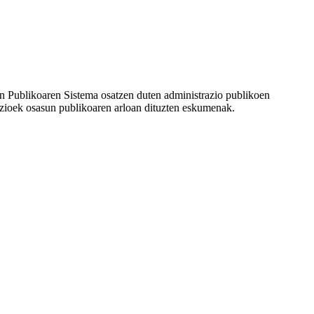
n Publikoaren Sistema osatzen duten administrazio publikoen
razioek osasun publikoaren arloan dituzten eskumenak.