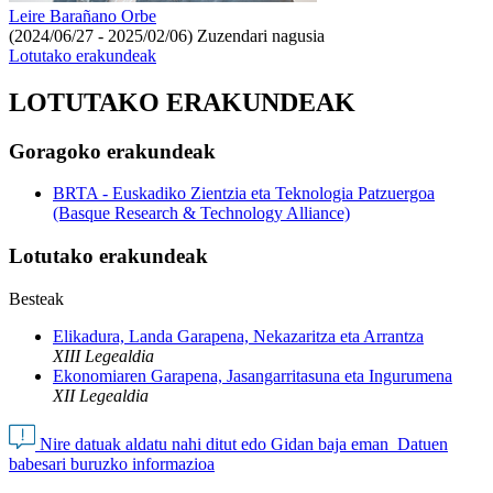
Leire Barañano Orbe
(2024/06/27 - 2025/02/06)
Zuzendari nagusia
Lotutako erakundeak
LOTUTAKO ERAKUNDEAK
Goragoko erakundeak
BRTA - Euskadiko Zientzia eta Teknologia Patzuergoa
(Basque Research & Technology Alliance)
Lotutako erakundeak
Besteak
Elikadura, Landa Garapena, Nekazaritza eta Arrantza
XIII Legealdia
Ekonomiaren Garapena, Jasangarritasuna eta Ingurumena
XII Legealdia
Nire datuak aldatu nahi ditut edo Gidan baja eman
Datuen
babesari buruzko informazioa