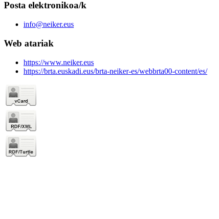
Posta elektronikoa/k
info@neiker.eus
Web atariak
https://www.neiker.eus
https://brta.euskadi.eus/brta-neiker-es/webbrta00-content/es/