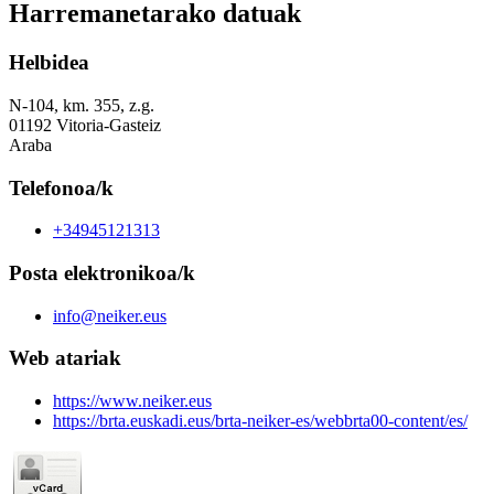
Harremanetarako datuak
Helbidea
N-104, km. 355, z.g.
01192 Vitoria-Gasteiz
Araba
Telefonoa/k
+34945121313
Posta elektronikoa/k
info@neiker.eus
Web atariak
https://www.neiker.eus
https://brta.euskadi.eus/brta-neiker-es/webbrta00-content/es/