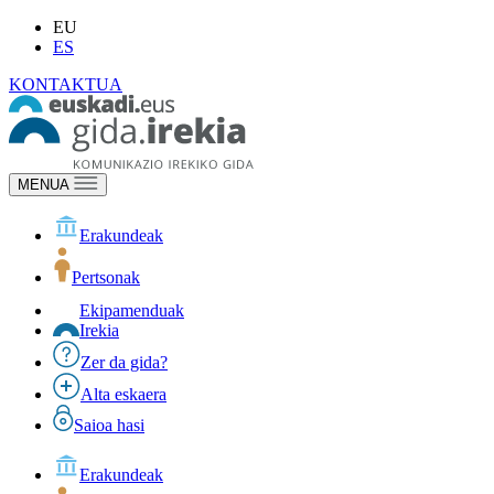
EU
ES
KONTAKTUA
MENUA
Erakundeak
Pertsonak
Ekipamenduak
Irekia
Zer da gida?
Alta eskaera
Saioa hasi
Erakundeak