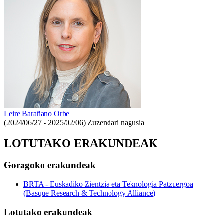
Leire Barañano Orbe
(2024/06/27 - 2025/02/06)
Zuzendari nagusia
LOTUTAKO ERAKUNDEAK
Goragoko erakundeak
BRTA - Euskadiko Zientzia eta Teknologia Patzuergoa
(Basque Research & Technology Alliance)
Lotutako erakundeak