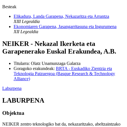
Besteak
Elikadura, Landa Garapena, Nekazaritza eta Arrantza
XIII Legealdia
Ekonomiaren Garapena, Jasangarritasuna eta Ingurumena
XII Legealdia
NEIKER - Nekazal Ikerketa eta
Garapenerako Euskal Erakundea, A.B.
Titularra
:
Olatz Unamunzaga Galarza
Goragoko erakundeak
:
BRTA - Euskadiko Zientzia eta
Teknologia Patzuergoa (Basque Research & Technology
Alliance)
Laburpena
LABURPENA
Objektua
NEIKER zentro teknologiko bat da, nekazaritzako, abeltzaintzako