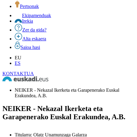
Pertsonak
Ekipamenduak
Irekia
Zer da gida?
Alta eskaera
Saioa hasi
EU
ES
KONTAKTUA
NEIKER - Nekazal Ikerketa eta Garapenerako Euskal
Erakundea, A.B.
NEIKER - Nekazal Ikerketa eta
Garapenerako Euskal Erakundea, A.B.
Titularra
:
Olatz Unamunzaga Galarza