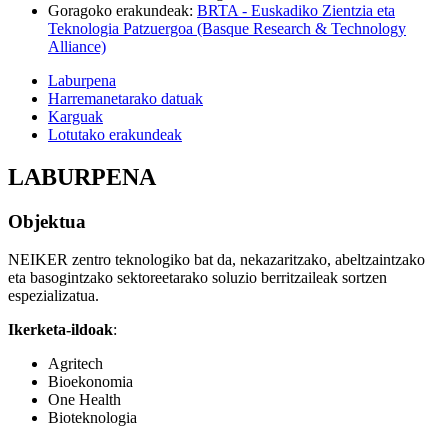
Goragoko erakundeak
:
BRTA - Euskadiko Zientzia eta
Teknologia Patzuergoa (Basque Research & Technology
Alliance)
Laburpena
Harremanetarako datuak
Karguak
Lotutako erakundeak
LABURPENA
Objektua
NEIKER zentro teknologiko bat da, nekazaritzako, abeltzaintzako
eta basogintzako sektoreetarako soluzio berritzaileak sortzen
espezializatua.
Ikerketa-ildoak
:
Agritech
Bioekonomia
One Health
Bioteknologia