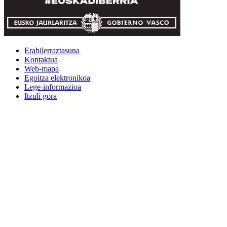
Erabilerraztasuna
Kontaktua
Web-mapa
Egoitza elektronikoa
Lege-informazioa
Itzuli gora