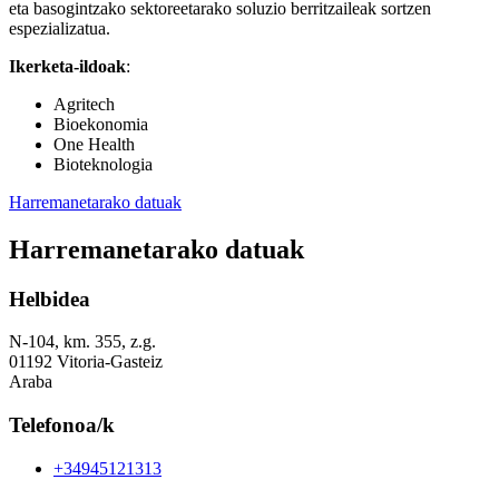
eta basogintzako sektoreetarako soluzio berritzaileak sortzen
espezializatua.
Ikerketa-ildoak
:
Agritech
Bioekonomia
One Health
Bioteknologia
Harremanetarako datuak
Harremanetarako datuak
Helbidea
N-104, km. 355, z.g.
01192 Vitoria-Gasteiz
Araba
Telefonoa/k
+34945121313