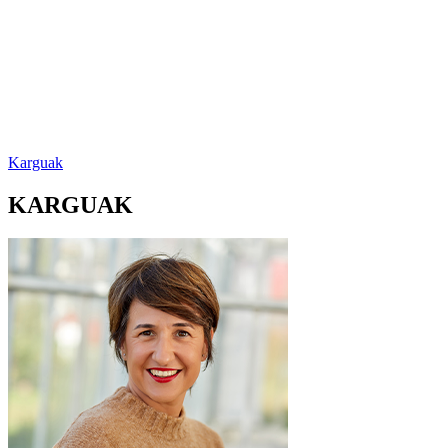
Karguak
KARGUAK