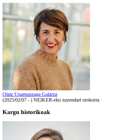
Olatz Unamunzaga Galarza
(2025/02/07 - )
NEIKER-eko zuzendari orokorra
Kargu historikoak