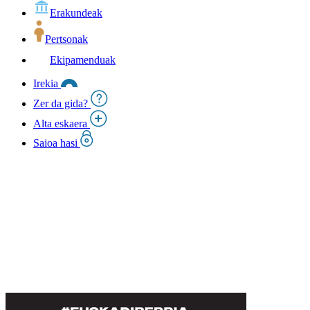
Erakundeak
Pertsonak
Ekipamenduak
Irekia
Zer da gida?
Alta eskaera
Saioa hasi