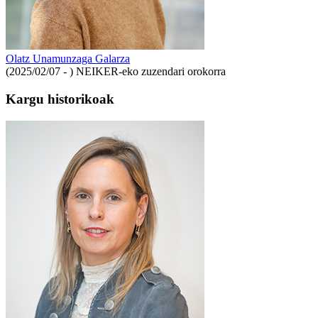
Olatz Unamunzaga Galarza
(2025/02/07 - )
NEIKER-eko zuzendari orokorra
Kargu historikoak