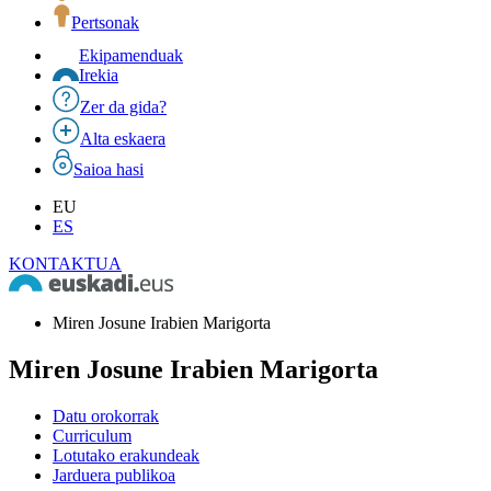
Pertsonak
Ekipamenduak
Irekia
Zer da gida?
Alta eskaera
Saioa hasi
EU
ES
KONTAKTUA
Miren Josune Irabien Marigorta
Miren Josune Irabien Marigorta
Datu orokorrak
Curriculum
Lotutako erakundeak
Jarduera publikoa