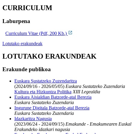
CURRICULUM
Laburpena
Curriculum Vitae (Pdf, 200 Kb.)
Lotutako erakundeak
LOTUTAKO ERAKUNDEAK
Erakunde publikoa
Euskara Sustatzeko Zuzendaritza
(2024/09/16 - 2026/05/05)
Euskara Sustatzeko Zuzendaria
Kultura eta Hizkuntza Politika
XIII Legealdia
Euskara Aisialdian Batzorde-atal Berezia
Euskara Sustatzeko Zuzendaria
Ingurune Digitala Batzorde-atal Berezia
Euskara Sustatzeko Zuzendaria
Idazkaritza Nagusia
(2023/06/24 - 2024/09/15)
Emakunde - Emakumearen Euskal
Erakundeko idazkari nagusia