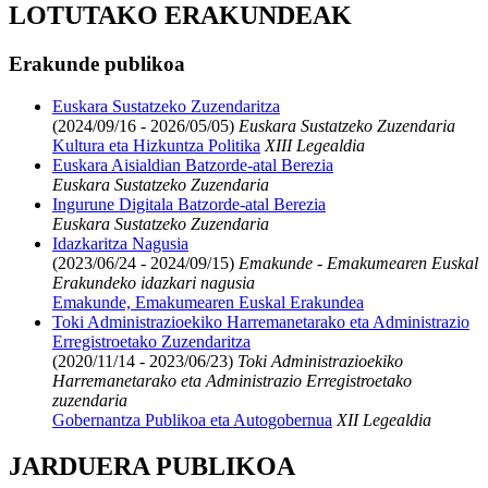
LOTUTAKO ERAKUNDEAK
Erakunde publikoa
Euskara Sustatzeko Zuzendaritza
(2024/09/16 - 2026/05/05)
Euskara Sustatzeko Zuzendaria
Kultura eta Hizkuntza Politika
XIII Legealdia
Euskara Aisialdian Batzorde-atal Berezia
Euskara Sustatzeko Zuzendaria
Ingurune Digitala Batzorde-atal Berezia
Euskara Sustatzeko Zuzendaria
Idazkaritza Nagusia
(2023/06/24 - 2024/09/15)
Emakunde - Emakumearen Euskal
Erakundeko idazkari nagusia
Emakunde, Emakumearen Euskal Erakundea
Toki Administrazioekiko Harremanetarako eta Administrazio
Erregistroetako Zuzendaritza
(2020/11/14 - 2023/06/23)
Toki Administrazioekiko
Harremanetarako eta Administrazio Erregistroetako
zuzendaria
Gobernantza Publikoa eta Autogobernua
XII Legealdia
JARDUERA PUBLIKOA