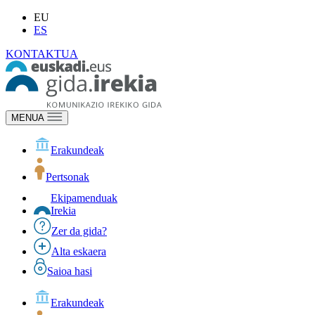
EU
ES
KONTAKTUA
MENUA
Erakundeak
Pertsonak
Ekipamenduak
Irekia
Zer da gida?
Alta eskaera
Saioa hasi
Erakundeak