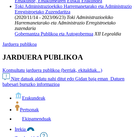
Emakunde, Emakumearen Euskal Erakundea
Toki Administrazioekiko Harremanetarako eta Administrazio
Erregistroetako Zuzendaritza
(2020/11/14 - 2023/06/23)
Toki Administrazioekiko
Harremanetarako eta Administrazio Erregistroetako
zuzendaria
Gobernantza Publikoa eta Autogobernua
XII Legealdia
Jarduera publikoa
JARDUERA PUBLIKOA
Kontsultatu jarduera publikoa (berriak, ekitaldiak...)
Nire datuak aldatu nahi ditut edo Gidan baja eman
Datuen
babesari buruzko informazioa
Erakundeak
Pertsonak
Ekipamenduak
Irekia