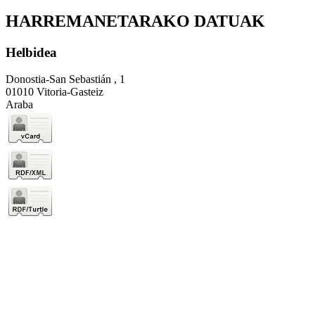
HARREMANETARAKO DATUAK
Helbidea
Donostia-San Sebastián , 1
01010 Vitoria-Gasteiz
Araba