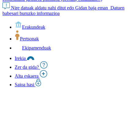
Nire datuak aldatu nahi ditut edo Gidan baja eman
Datuen
babesari buruzko informazioa
Erakundeak
Pertsonak
Ekipamenduak
Irekia
Zer da gida?
Alta eskaera
Saioa hasi