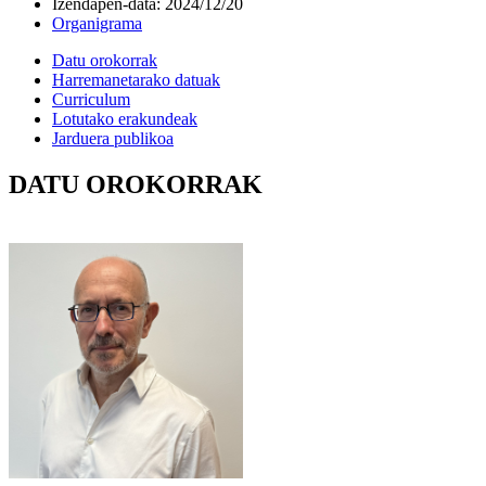
Izendapen-data
:
2024/12/20
Organigrama
Datu orokorrak
Harremanetarako datuak
Curriculum
Lotutako erakundeak
Jarduera publikoa
DATU OROKORRAK