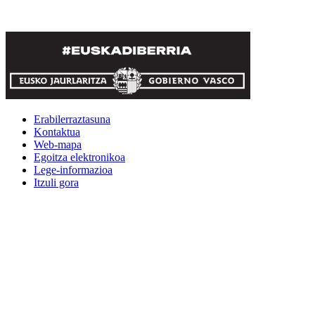
Erabilerraztasuna
Kontaktua
Web-mapa
Egoitza elektronikoa
Lege-informazioa
Itzuli gora