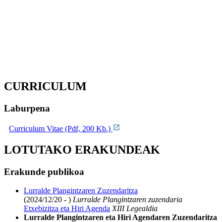
CURRICULUM
Laburpena
Curriculum Vitae (Pdf, 200 Kb.)
LOTUTAKO ERAKUNDEAK
Erakunde publikoa
Lurralde Plangintzaren Zuzendaritza
(2024/12/20 - )
Lurralde Plangintzaren zuzendaria
Etxebizitza eta Hiri Agenda
XIII Legealdia
Lurralde Plangintzaren eta Hiri Agendaren Zuzendaritza