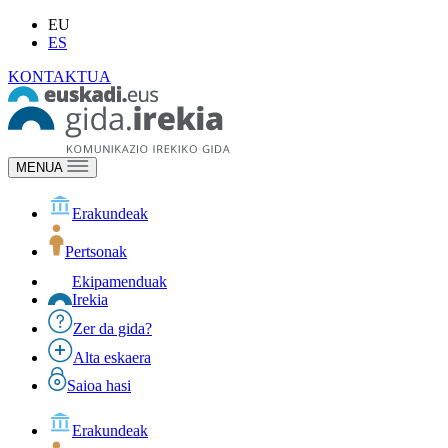
EU
ES
KONTAKTUA
MENUA
Erakundeak
Pertsonak
Ekipamenduak
Irekia
Zer da gida?
Alta eskaera
Saioa hasi
Erakundeak