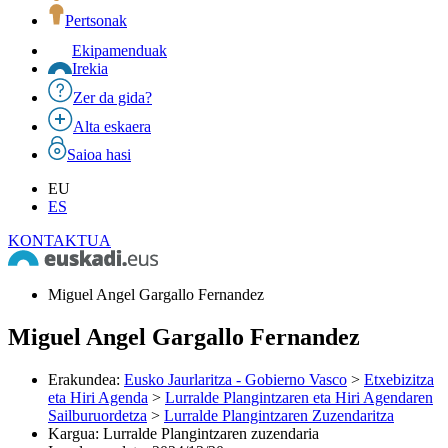
Pertsonak
Ekipamenduak
Irekia
Zer da gida?
Alta eskaera
Saioa hasi
EU
ES
KONTAKTUA
Miguel Angel Gargallo Fernandez
Miguel Angel Gargallo Fernandez
Erakundea
:
Eusko Jaurlaritza - Gobierno Vasco
>
Etxebizitza
eta Hiri Agenda
>
Lurralde Plangintzaren eta Hiri Agendaren
Sailburuordetza
>
Lurralde Plangintzaren Zuzendaritza
Kargua
:
Lurralde Plangintzaren zuzendaria