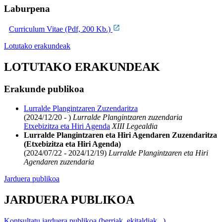
Laburpena
Curriculum Vitae (Pdf, 200 Kb.)
Lotutako erakundeak
LOTUTAKO ERAKUNDEAK
Erakunde publikoa
Lurralde Plangintzaren Zuzendaritza
(2024/12/20 - )
Lurralde Plangintzaren zuzendaria
Etxebizitza eta Hiri Agenda
XIII Legealdia
Lurralde Plangintzaren eta Hiri Agendaren Zuzendaritza
(Etxebizitza eta Hiri Agenda)
(2024/07/22 - 2024/12/19)
Lurralde Plangintzaren eta Hiri
Agendaren zuzendaria
Jarduera publikoa
JARDUERA PUBLIKOA
Kontsultatu jarduera publikoa (berriak, ekitaldiak...)