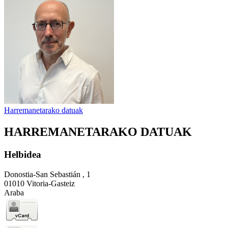
Harremanetarako datuak
HARREMANETARAKO DATUAK
Helbidea
Donostia-San Sebastián , 1
01010 Vitoria-Gasteiz
Araba