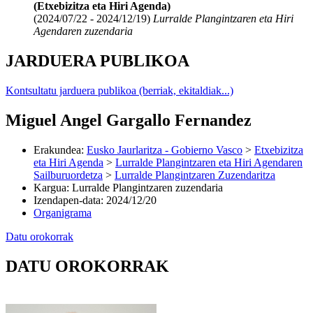
(Etxebizitza eta Hiri Agenda)
(2024/07/22 - 2024/12/19)
Lurralde Plangintzaren eta Hiri
Agendaren zuzendaria
JARDUERA PUBLIKOA
Kontsultatu jarduera publikoa (berriak, ekitaldiak...)
Miguel Angel Gargallo Fernandez
Erakundea
:
Eusko Jaurlaritza - Gobierno Vasco
>
Etxebizitza
eta Hiri Agenda
>
Lurralde Plangintzaren eta Hiri Agendaren
Sailburuordetza
>
Lurralde Plangintzaren Zuzendaritza
Kargua
:
Lurralde Plangintzaren zuzendaria
Izendapen-data
:
2024/12/20
Organigrama
Datu orokorrak
DATU OROKORRAK