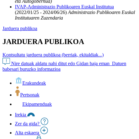
eta Autogobernua)
IVAP-Administrazio Publikoaren Euskal Institutua
(2022/01/25 - 2024/06/26)
Administrazio Publikoaren Euskal
Institutuaren Zuzendaria
Jarduera publikoa
JARDUERA PUBLIKOA
Kontsultatu jarduera publikoa (berriak, ekitaldiak...)
Nire datuak aldatu nahi ditut edo Gidan baja eman
Datuen
babesari buruzko informazioa
Erakundeak
Pertsonak
Ekipamenduak
Irekia
Zer da gida?
Alta eskaera