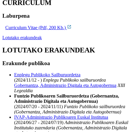
CURRICULUM
Laburpena
Curriculum Vitae (Pdf, 200 Kb.)
Lotutako erakundeak
LOTUTAKO ERAKUNDEAK
Erakunde publikoa
Enplegu Publikoko Sailburuordetza
(2024/11/12 - )
Enplegu Publikoko sailburuordea
Gobernantza, Administrazio Digitala eta Autogobernua
XIII
Legealdia
Funtzio Publikoaren Sailburuordetza (Gobernantza,
Administrazio Digitala eta Autogobernua)
(2024/07/20 - 2024/11/11)
Funtzio Publikoko sailburuordea
(Gobernantza, Administrazio Digitala eta Autogobernua)
IVAP-Administrazio Publikoaren Euskal Institutua
(2024/06/27 - 2024/07/19)
Administrazio Publikoaren Euskal
Institutuko zuzendaria (Gobernantza, Administrazio Digitala