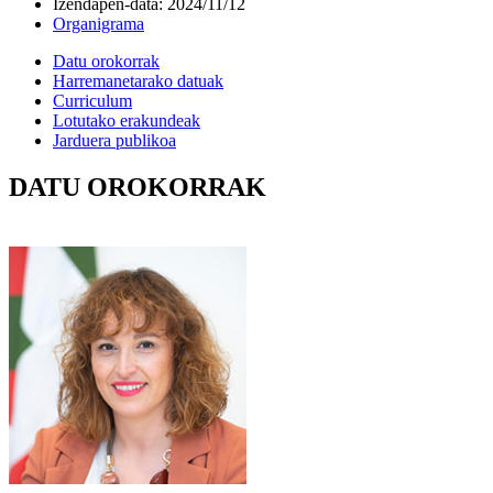
Izendapen-data
:
2024/11/12
Organigrama
Datu orokorrak
Harremanetarako datuak
Curriculum
Lotutako erakundeak
Jarduera publikoa
DATU OROKORRAK