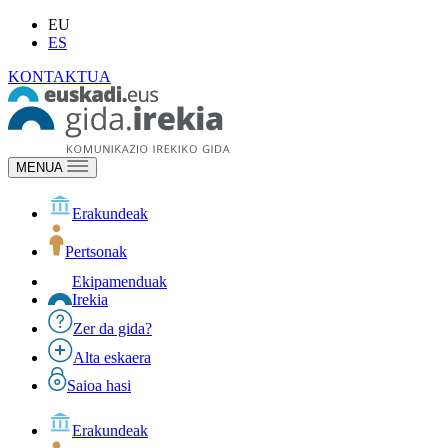
EU
ES
KONTAKTUA
MENUA
Erakundeak
Pertsonak
Ekipamenduak
Irekia
Zer da gida?
Alta eskaera
Saioa hasi
Erakundeak