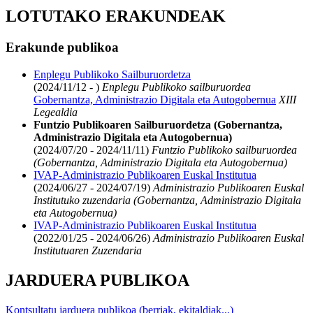
LOTUTAKO ERAKUNDEAK
Erakunde publikoa
Enplegu Publikoko Sailburuordetza
(2024/11/12 - )
Enplegu Publikoko sailburuordea
Gobernantza, Administrazio Digitala eta Autogobernua
XIII
Legealdia
Funtzio Publikoaren Sailburuordetza (Gobernantza,
Administrazio Digitala eta Autogobernua)
(2024/07/20 - 2024/11/11)
Funtzio Publikoko sailburuordea
(Gobernantza, Administrazio Digitala eta Autogobernua)
IVAP-Administrazio Publikoaren Euskal Institutua
(2024/06/27 - 2024/07/19)
Administrazio Publikoaren Euskal
Institutuko zuzendaria (Gobernantza, Administrazio Digitala
eta Autogobernua)
IVAP-Administrazio Publikoaren Euskal Institutua
(2022/01/25 - 2024/06/26)
Administrazio Publikoaren Euskal
Institutuaren Zuzendaria
JARDUERA PUBLIKOA
Kontsultatu jarduera publikoa (berriak, ekitaldiak...)