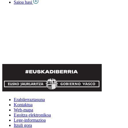
Saioa hasi
Erabilerraztasuna
Kontaktua
Web-mapa
Egoitza elektronikoa
Lege-informazioa
Itzuli gora