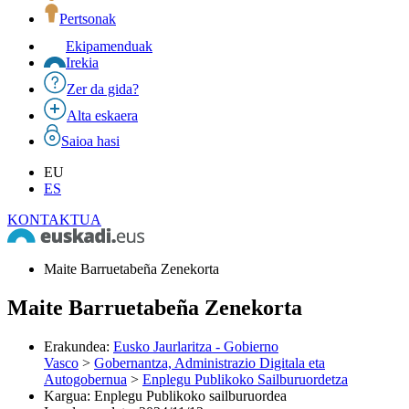
Pertsonak
Ekipamenduak
Irekia
Zer da gida?
Alta eskaera
Saioa hasi
EU
ES
KONTAKTUA
Maite Barruetabeña Zenekorta
Maite Barruetabeña Zenekorta
Erakundea
:
Eusko Jaurlaritza - Gobierno
Vasco
>
Gobernantza, Administrazio Digitala eta
Autogobernua
>
Enplegu Publikoko Sailburuordetza
Kargua
:
Enplegu Publikoko sailburuordea