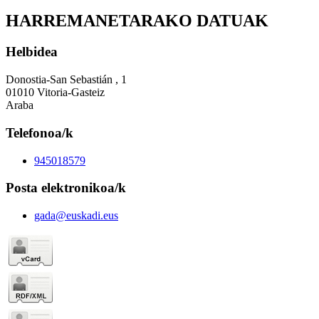
HARREMANETARAKO DATUAK
Helbidea
Donostia-San Sebastián , 1
01010 Vitoria-Gasteiz
Araba
Telefonoa/k
945018579
Posta elektronikoa/k
gada@euskadi.eus