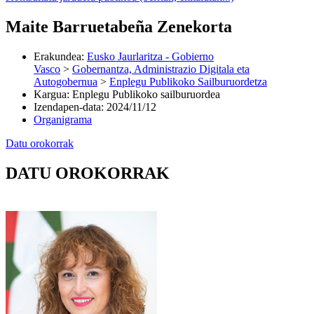
Maite Barruetabeña Zenekorta
Erakundea
:
Eusko Jaurlaritza - Gobierno
Vasco
>
Gobernantza, Administrazio Digitala eta
Autogobernua
>
Enplegu Publikoko Sailburuordetza
Kargua
:
Enplegu Publikoko sailburuordea
Izendapen-data
:
2024/11/12
Organigrama
Datu orokorrak
DATU OROKORRAK