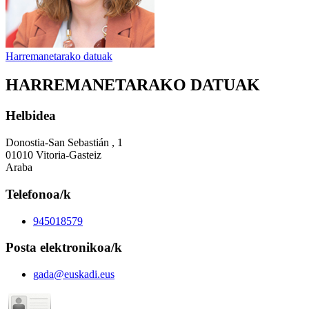
Harremanetarako datuak
HARREMANETARAKO DATUAK
Helbidea
Donostia-San Sebastián , 1
01010 Vitoria-Gasteiz
Araba
Telefonoa/k
945018579
Posta elektronikoa/k
gada@euskadi.eus