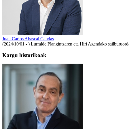
Juan Carlos Abascal Candas
(2024/10/01 - )
Lurralde Plangintzaren eta Hiri Agendako sailburuord
Kargu historikoak