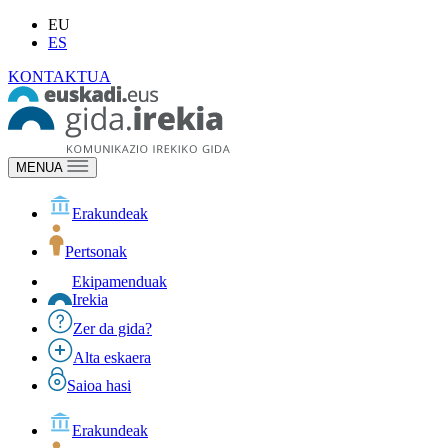
EU
ES
KONTAKTUA
MENUA
Erakundeak
Pertsonak
Ekipamenduak
Irekia
Zer da gida?
Alta eskaera
Saioa hasi
Erakundeak