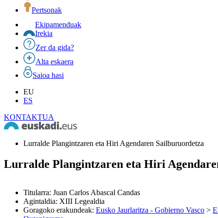
Pertsonak
Ekipamenduak
Irekia
Zer da gida?
Alta eskaera
Saioa hasi
EU
ES
KONTAKTUA
Lurralde Plangintzaren eta Hiri Agendaren Sailburuordetza
Lurralde Plangintzaren eta Hiri Agendare
Titularra
:
Juan Carlos Abascal Candas
Agintaldia
:
XIII Legealdia
Goragoko erakundeak
:
Eusko Jaurlaritza - Gobierno Vasco
>
E