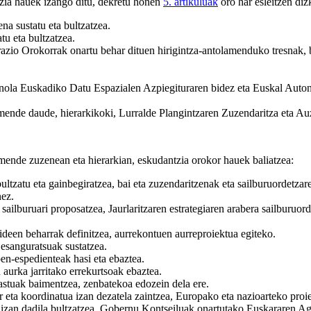
zia hauek izango ditu, dekretu honen
5. artikuluak
oro har esleitzen diz
na sustatu eta bultzatzea.
tu eta bultzatzea.
zio Orokorrak onartu behar dituen hirigintza-antolamenduko tresnak, be
a nola Euskadiko Datu Espazialen Azpiegituraren bidez eta Euskal Auto
mende daude, hierarkikoki, Lurralde Plangintzaren Zuzendaritza eta Au
mende zuzenean eta hierarkian, eskudantzia orokor hauek baliatzea:
ultzatu eta gainbegiratzea, bai eta zuzendaritzenak eta sailburuordetz
nez.
 sailburuari proposatzea, Jaurlaritzaren estrategiaren arabera sailburuord
bideen beharrak definitzea, aurrekontuen aurreproiektua egiteko.
esanguratsuak sustatzea.
en-espedienteak hasi eta ebaztea.
rka jarritako errekurtsoak ebaztea.
stuak baimentzea, zenbatekoa edozein dela ere.
 eta koordinatua izan dezatela zaintzea, Europako eta nazioarteko proie
 izan dadila bultzatzea, Gobernu Kontseiluak onartutako Euskararen Ag