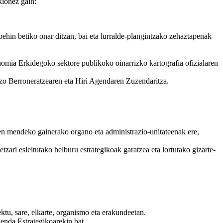
kionez gain:
hin betiko onar ditzan, bai eta lurralde-plangintzako zehaztapenak
nomia Erkidegoko sektore publikoko oinarrizko kartografia ofizialaren
zo Berroneratzearen eta Hiri Agendaren Zuzendaritza.
aren mendeko gainerako organo eta administrazio-unitateenak ere,
etzari esleitutako helburu estrategikoak garatzea eta lortutako gizarte-
ktu, sare, elkarte, organismo eta erakundeetan.
enda Estrategikoarekin bat.