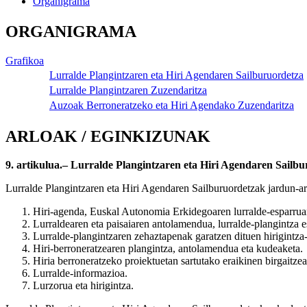
Organigrama
ORGANIGRAMA
Grafikoa
Lurralde Plangintzaren eta Hiri Agendaren Sailburuordetza
Lurralde Plangintzaren Zuzendaritza
Auzoak Berroneratzeko eta Hiri Agendako Zuzendaritza
ARLOAK / EGINKIZUNAK
9. artikulua.– Lurralde Plangintzaren eta Hiri Agendaren Sailbu
Lurralde Plangintzaren eta Hiri Agendaren Sailburuordetzak jardun-ar
Hiri-agenda, Euskal Autonomia Erkidegoaren lurralde-esparrua
Lurraldearen eta paisaiaren antolamendua, lurralde-plangintza e
Lurralde-plangintzaren zehaztapenak garatzen dituen hirigint
Hiri-berroneratzearen plangintza, antolamendua eta kudeaketa.
Hiria berroneratzeko proiektuetan sartutako eraikinen birgaitzea
Lurralde-informazioa.
Lurzorua eta hirigintza.