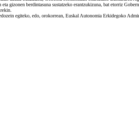
eta gizonen berdintasuna sustatzeko erantzukizuna, bat etorriz Gobe
rekin.
edozein egiteko, edo, orokorrean, Euskal Autonomia Erkidegoko Adminis