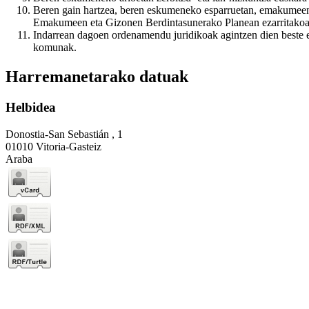
Beren gain hartzea, beren eskumeneko esparruetan, emakumeen 
Emakumeen eta Gizonen Berdintasunerako Planean ezarritakoa
Indarrean dagoen ordenamendu juridikoak agintzen dien beste 
komunak.
Harremanetarako datuak
Helbidea
Donostia-San Sebastián , 1
01010 Vitoria-Gasteiz
Araba