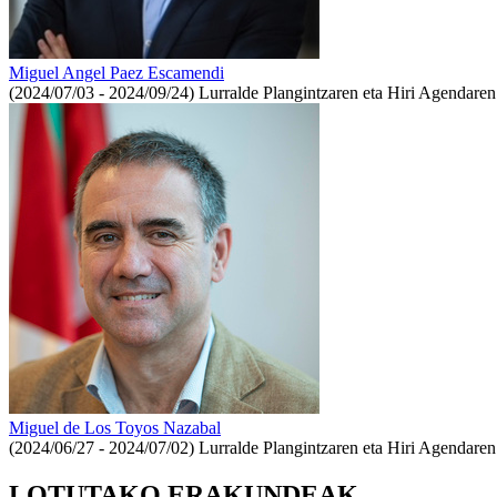
Miguel Angel Paez Escamendi
(2024/07/03 - 2024/09/24)
Lurralde Plangintzaren eta Hiri Agendaren
Miguel de Los Toyos Nazabal
(2024/06/27 - 2024/07/02)
Lurralde Plangintzaren eta Hiri Agendaren
LOTUTAKO ERAKUNDEAK