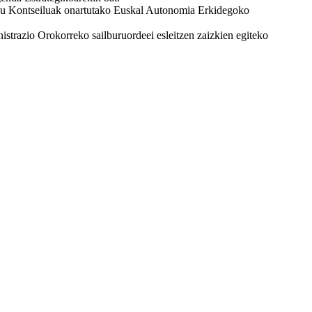
rnu Kontseiluak onartutako Euskal Autonomia Erkidegoko
trazio Orokorreko sailburuordeei esleitzen zaizkien egiteko