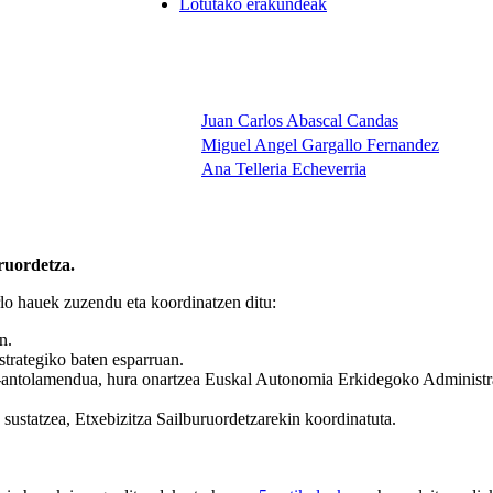
Lotutako erakundeak
Juan Carlos Abascal Candas
Miguel Angel Gargallo Fernandez
Ana Telleria Echeverria
ruordetza.
lo hauek zuzendu eta koordinatzen ditu:
n.
strategiko baten esparruan.
za-antolamendua, hura onartzea Euskal Autonomia Erkidegoko Administr
 sustatzea, Etxebizitza Sailburuordetzarekin koordinatuta.