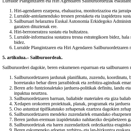
Lurralde Plangintzaren eta Hiri Agendaren Sailburuordetzak eskudant
Hiri-agendaren ezarpena, ebaluazioa, monitorizazioa eta jarraipe
Lurralde-antolamenduko tresnen prestaketa eta izapidetzea susta
Sailburuari helaraztea Euskal Autonomia Erkidegoko Administra
garatzen dituztenak ere.
Hiri-berroneratzea sustatu eta bultzatzea.
Lurralde-informazioa sustatzea tresna estrategikoen bidez, hal
bidez.
Lurralde Plangintzaren eta Hiri Agendaren Sailburuordetzaren 
5. artikulua.– Sailburuordeak.
Sailburuordeei dagokie, beren eskumenen esparruan eta sailburuaren 
Sailburuordetzaren jardunak planifikatu, zuzendu, koordinatu, b
horretarako behar diren jarraibideak eta zerbitzu-aginduak ema
Beren arlo funtzionaletako jarduera-politikak definitu, landu eta
inpaktua neurtzea.
Sailburuordetzaren barruan, baliabide materialen eta giza balia
Xedapen orokorren proiektuak, planak, programak eta jarduera 
Oso astuntzat tipifikatutako zehapenak ezartzea dagokien zehap
Sailburuordetzaren mendeko zuzendariek emandako ebazpenen au
Beren jardun-eremuan izapidetutako nahitaezko desjabetzeen ga
Sailburuordetzak eta haren zuzendaritzek ordezkaritza eraginkor
Beren eskumeneko arloetan zerbitzu- eta lan-hizkuntza euskara