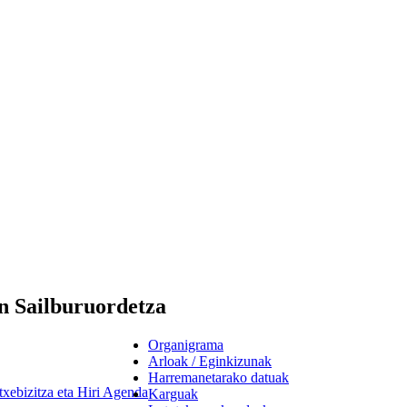
n Sailburuordetza
Organigrama
Arloak / Eginkizunak
Harremanetarako datuak
txebizitza eta Hiri Agenda
Karguak