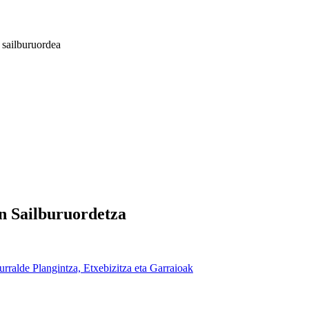
 sailburuordea
n Sailburuordetza
urralde Plangintza, Etxebizitza eta Garraioak