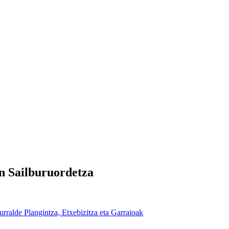
n Sailburuordetza
urralde Plangintza, Etxebizitza eta Garraioak