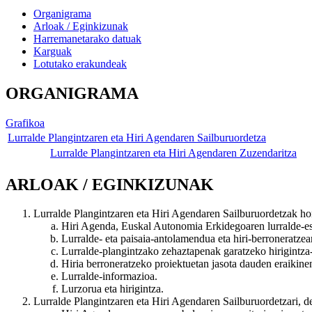
Organigrama
Arloak / Eginkizunak
Harremanetarako datuak
Karguak
Lotutako erakundeak
ORGANIGRAMA
Grafikoa
Lurralde Plangintzaren eta Hiri Agendaren Sailburuordetza
Lurralde Plangintzaren eta Hiri Agendaren Zuzendaritza
ARLOAK / EGINKIZUNAK
Lurralde Plangintzaren eta Hiri Agendaren Sailburuordetzak ho
Hiri Agenda, Euskal Autonomia Erkidegoaren lurralde-e
Lurralde- eta paisaia-antolamendua eta hiri-berroneratzea
Lurralde-plangintzako zehaztapenak garatzeko hirigint
Hiria berroneratzeko proiektuetan jasota dauden eraikinen
Lurralde-informazioa.
Lurzorua eta hirigintza.
Lurralde Plangintzaren eta Hiri Agendaren Sailburuordetzari, 