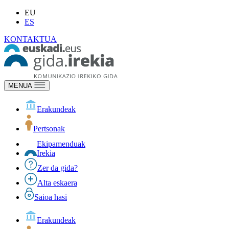
EU
ES
KONTAKTUA
MENUA
Erakundeak
Pertsonak
Ekipamenduak
Irekia
Zer da gida?
Alta eskaera
Saioa hasi
Erakundeak