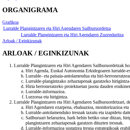
ORGANIGRAMA
Grafikoa
Lurralde Plangintzaren eta Hiri Agendaren Sailburuordetza
Lurralde Plangintzaren eta Hiri Agendaren Zuzendaritza
Arloak / Eginkizunak
ARLOAK / EGINKIZUNAK
Lurralde Plangintzaren eta Hiri Agendaren Sailburuordetzak ho
Hiri Agenda, Euskal Autonomia Erkidegoaren lurralde-e
Lurralde- eta paisaia-antolamendua eta hiri-berroneratzea
Lurralde-plangintzako zehaztapenak garatzeko hirigint
Hiria berroneratzeko proiektuetan jasota dauden eraikinen
Lurralde-informazioa.
Lurzorua eta hirigintza.
Lurralde Plangintzaren eta Hiri Agendaren Sailburuordetzari, 
Hiri Agendaren ezarpena, ebaluazioa, monitorizazioa eta j
Lurralde-antolamenduko tresnak taxutu eta izapidetu dait
Sailburuari helaraztea, hark behin betiko onar ditzan, h
plangintzaren zehaztapenak garatzen dituzten tresnak.
Lurralde-informazioa sustatzea tresna estrategikoak erab