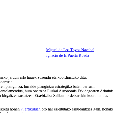
Miguel de Los Toyos Nazabal
Ignacio de la Puerta Rueda
nako jardun-arlo hauek zuzendu eta koordinatuko ditu:
sparruan.
ren plangintza, lurralde-plangintza estrategiko baten barruan.
za-antolamendua, hura onartzea Euskal Autonomia Erkidegoaren Admini
 birgaitzea sustatzea, Etxebizitza Sailburuordetzarekin koordinatuta.
dekretu honen
7. artikuluan
oro har esleitutako eskudantziez gain, hona