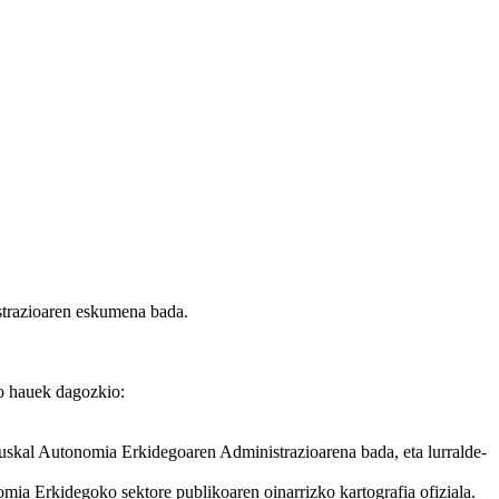
strazioaren eskumena bada.
ko hauek dagozkio:
 Euskal Autonomia Erkidegoaren Administrazioarena bada, eta lurralde-
omia Erkidegoko sektore publikoaren oinarrizko kartografia ofiziala.