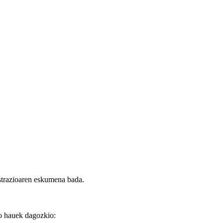
strazioaren eskumena bada.
ko hauek dagozkio: