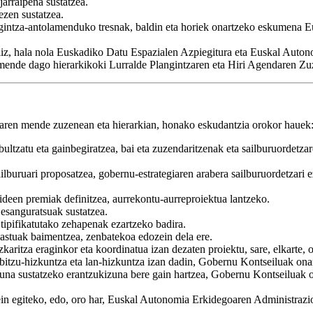
arraipena sustatzea.
ezen sustatzea.
irigintza-antolamenduko tresnak, baldin eta horiek onartzeko eskumena
iliz, hala nola Euskadiko Datu Espazialen Azpiegitura eta Euskal Auton
mende dago hierarkikoki Lurralde Plangintzaren eta Hiri Agendaren Zu
uaren mende zuzenean eta hierarkian, honako eskudantzia orokor hauek
 bultzatu eta gainbegiratzea, bai eta zuzendaritzenak eta sailburuordet
ilburuari proposatzea, gobernu-estrategiaren arabera sailburuordetzari e
bideen premiak definitzea, aurrekontu-aurreproiektua lantzeko.
esanguratsuak sustatzea.
 tipifikatutako zehapenak ezartzeko badira.
astuak baimentzea, zenbatekoa edozein dela ere.
karitza eraginkor eta koordinatua izan dezaten proiektu, sare, elkarte,
bitzu-hizkuntza eta lan-hizkuntza izan dadin, Gobernu Kontseiluak ona
na sustatzeko erantzukizuna bere gain hartzea, Gobernu Kontseilua
ein egiteko, edo, oro har, Euskal Autonomia Erkidegoaren Administrazi