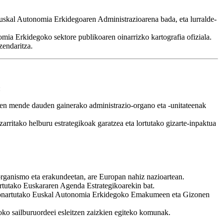
 Euskal Autonomia Erkidegoaren Administrazioarena bada, eta lurralde-
omia Erkidegoko sektore publikoaren oinarrizko kartografia ofiziala.
zendaritza.
:
zaren mende dauden gainerako administrazio-organo eta -unitateenak
zarritako helburu estrategikoak garatzea eta lortutako gizarte-inpaktua
 organismo eta erakundeetan, are Europan nahiz nazioartean.
rtutako Euskararen Agenda Estrategikoarekin bat.
k onartutako Euskal Autonomia Erkidegoko Emakumeen eta Gizonen
oko sailburuordeei esleitzen zaizkien egiteko komunak.