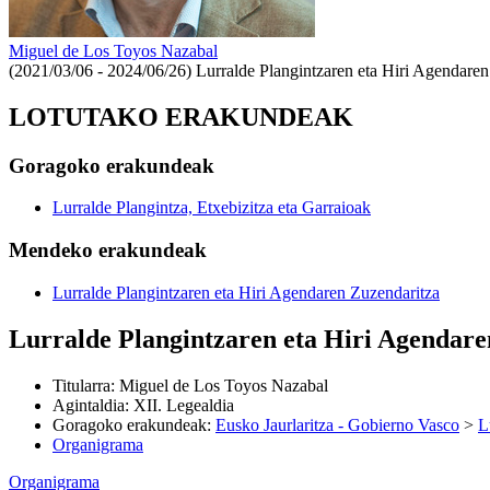
Miguel de Los Toyos Nazabal
(2021/03/06 - 2024/06/26)
Lurralde Plangintzaren eta Hiri Agendaren
LOTUTAKO ERAKUNDEAK
Goragoko erakundeak
Lurralde Plangintza, Etxebizitza eta Garraioak
Mendeko erakundeak
Lurralde Plangintzaren eta Hiri Agendaren Zuzendaritza
Lurralde Plangintzaren eta Hiri Agendare
Titularra
:
Miguel de Los Toyos Nazabal
Agintaldia
:
XII. Legealdia
Goragoko erakundeak
:
Eusko Jaurlaritza - Gobierno Vasco
>
L
Organigrama
Organigrama