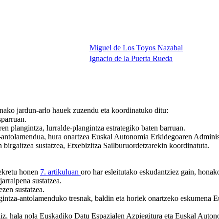
Miguel de Los Toyos Nazabal
Ignacio de la Puerta Rueda
nako jardun-arlo hauek zuzendu eta koordinatuko ditu:
sparruan.
ren plangintza, lurralde-plangintza estrategiko baten barruan.
za-antolamendua, hura onartzea Euskal Autonomia Erkidegoaren Admini
 birgaitzea sustatzea, Etxebizitza Sailburuordetzarekin koordinatuta.
dekretu honen
7. artikuluan
oro har esleitutako eskudantziez gain, hona
arraipena sustatzea.
ezen sustatzea.
irigintza-antolamenduko tresnak, baldin eta horiek onartzeko eskumena
iliz, hala nola Euskadiko Datu Espazialen Azpiegitura eta Euskal Auton