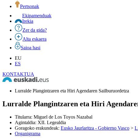
Pertsonak
Ekipamenduak
Irekia
Zer da gida?
Alta eskaera
Saioa hasi
EU
ES
KONTAKTUA
Lurralde Plangintzaren eta Hiri Agendaren Sailburuordetza
Lurralde Plangintzaren eta Hiri Agendare
Titularra
:
Miguel de Los Toyos Nazabal
Agintaldia
:
XII. Legealdia
Goragoko erakundeak
:
Eusko Jaurlaritza - Gobierno Vasco
>
L
Organigrama