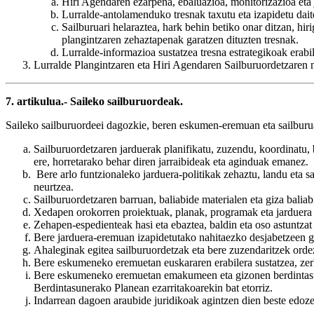
Hiri Agendaren ezarpena, ebaluazioa, monitorizazioa eta j
Lurralde-antolamenduko tresnak taxutu eta izapidetu dait
Sailburuari helaraztea, hark behin betiko onar ditzan, h
plangintzaren zehaztapenak garatzen dituzten tresnak.
Lurralde-informazioa sustatzea tresna estrategikoak erab
Lurralde Plangintzaren eta Hiri Agendaren Sailburuordetzaren 
7. artikulua.- Saileko sailburuordeak.
Saileko sailburuordeei dagozkie, beren eskumen-eremuan eta sailbur
Sailburuordetzaren jarduerak planifikatu, zuzendu, koordinatu,
ere, horretarako behar diren jarraibideak eta aginduak emanez.
Bere arlo funtzionaleko jarduera-politikak zehaztu, landu eta sa
neurtzea.
Sailburuordetzaren barruan, baliabide materialen eta giza balia
Xedapen orokorren proiektuak, planak, programak eta jarduera 
Zehapen-espedienteak hasi eta ebaztea, baldin eta oso astuntzat
Bere jarduera-eremuan izapidetutako nahitaezko desjabetzeen g
Ahaleginak egitea sailburuordetzak eta bere zuzendaritzek ordez
Bere eskumeneko eremuetan euskararen erabilera sustatzea, zer
Bere eskumeneko eremuetan emakumeen eta gizonen berdintasu
Berdintasunerako Planean ezarritakoarekin bat etorriz.
Indarrean dagoen araubide juridikoak agintzen dien beste edoz