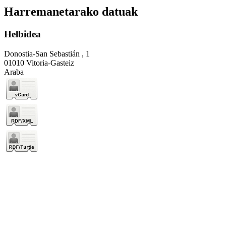
Harremanetarako datuak
Helbidea
Donostia-San Sebastián , 1
01010 Vitoria-Gasteiz
Araba