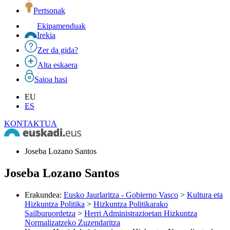
Pertsonak
Ekipamenduak
Irekia
Zer da gida?
Alta eskaera
Saioa hasi
EU
ES
KONTAKTUA
Joseba Lozano Santos
Joseba Lozano Santos
Erakundea
:
Eusko Jaurlaritza - Gobierno Vasco
>
Kultura eta
Hizkuntza Politika
>
Hizkuntza Politikarako
Sailburuordetza
>
Herri Administrazioetan Hizkuntza
Normalizatzeko Zuzendaritza