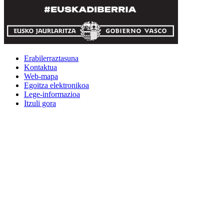
Erabilerraztasuna
Kontaktua
Web-mapa
Egoitza elektronikoa
Lege-informazioa
Itzuli gora