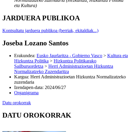
Normalizatzeko zuzendaria (Hezkuntza, Hizkuntza Politika
eta Kultura)
JARDUERA PUBLIKOA
Kontsultatu jarduera publikoa (berriak, ekitaldiak...)
Joseba Lozano Santos
Erakundea
:
Eusko Jaurlaritza - Gobierno Vasco
>
Kultura eta
Hizkuntza Politika
>
Hizkuntza Politikarako
Sailburuordetza
>
Herri Administrazioetan Hizkuntza
Normalizatzeko Zuzendaritza
Kargua
:
Herri Administrazioetan Hizkuntza Normalizatzeko
zuzendaria
Izendapen-data
:
2024/06/27
Organigrama
Datu orokorrak
DATU OROKORRAK