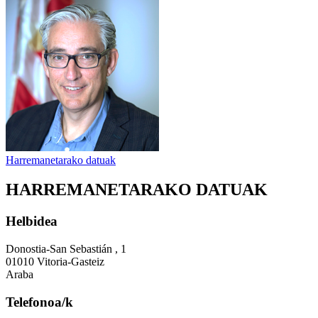
Harremanetarako datuak
HARREMANETARAKO DATUAK
Helbidea
Donostia-San Sebastián , 1
01010 Vitoria-Gasteiz
Araba
Telefonoa/k