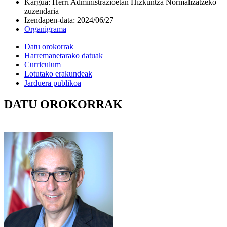
Kargua
:
Herri Administrazioetan Hizkuntza Normalizatzeko
zuzendaria
Izendapen-data
:
2024/06/27
Organigrama
Datu orokorrak
Harremanetarako datuak
Curriculum
Lotutako erakundeak
Jarduera publikoa
DATU OROKORRAK