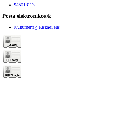
945018113
Posta elektronikoa/k
Kulturherri@euskadi.eus