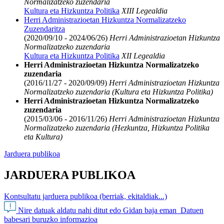
Normalizatzeko zuzendaria
Kultura eta Hizkuntza Politika
XIII Legealdia
Herri Administrazioetan Hizkuntza Normalizatzeko
Zuzendaritza
(2020/09/10 - 2024/06/26)
Herri Administrazioetan Hizkuntza
Normalizatzeko zuzendaria
Kultura eta Hizkuntza Politika
XII Legealdia
Herri Administrazioetan Hizkuntza Normalizatzeko
zuzendaria
(2016/11/27 - 2020/09/09)
Herri Administrazioetan Hizkuntza
Normalizatzeko zuzendaria (Kultura eta Hizkuntza Politika)
Herri Administrazioetan Hizkuntza Normalizatzeko
zuzendaria
(2015/03/06 - 2016/11/26)
Herri Administrazioetan Hizkuntza
Normalizatzeko zuzendaria (Hezkuntza, Hizkuntza Politika
eta Kultura)
Jarduera publikoa
JARDUERA PUBLIKOA
Kontsultatu jarduera publikoa (berriak, ekitaldiak...)
Nire datuak aldatu nahi ditut edo Gidan baja eman
Datuen
babesari buruzko informazioa