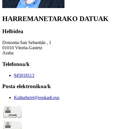
HARREMANETARAKO DATUAK
Helbidea
Donostia-San Sebastián , 1
01010 Vitoria-Gasteiz
Araba
Telefonoa/k
945018113
Posta elektronikoa/k
Kulturherri@euskadi.eus