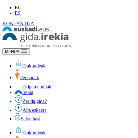
EU
ES
KONTAKTUA
MENUA
Erakundeak
Pertsonak
Ekipamenduak
Irekia
Zer da gida?
Alta eskaera
Saioa hasi
Erakundeak