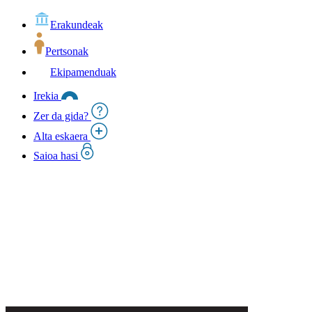
Erakundeak
Pertsonak
Ekipamenduak
Irekia
Zer da gida?
Alta eskaera
Saioa hasi