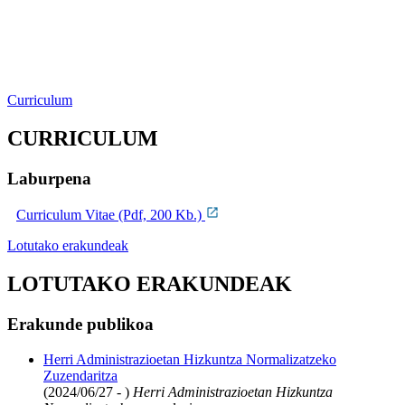
Curriculum
CURRICULUM
Laburpena
Curriculum Vitae (Pdf, 200 Kb.)
Lotutako erakundeak
LOTUTAKO ERAKUNDEAK
Erakunde publikoa
Herri Administrazioetan Hizkuntza Normalizatzeko
Zuzendaritza
(2024/06/27 - )
Herri Administrazioetan Hizkuntza