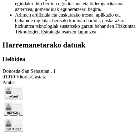
egindako ildo berrien egokitasuna eta bideragarritasuna
aztertzea, gomendioak eguneratzeari begira.
Adimen artifiziala eta euskarazko tresna, aplikazio eta
baliabide digitalak bereziki kontuan hartuta, euskarazko
hizkuntza teknologiak sustatzeko garatu behar den Hizkuntza
Teknologien Estrategia osatzen laguntzea.
Harremanetarako datuak
Helbidea
Donostia-San Sebastián , 1
01010 Vitoria-Gasteiz
Araba