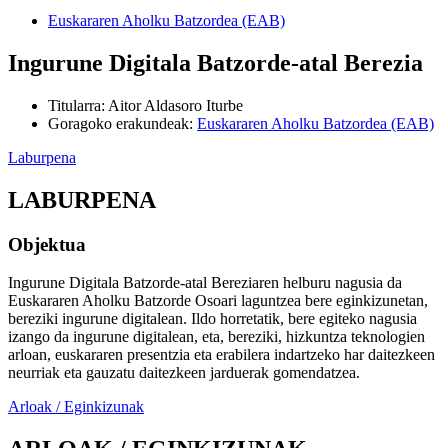
Euskararen Aholku Batzordea (EAB)
Ingurune Digitala Batzorde-atal Berezia
Titularra
:
Aitor Aldasoro Iturbe
Goragoko erakundeak
:
Euskararen Aholku Batzordea (EAB)
Laburpena
LABURPENA
Objektua
Ingurune Digitala Batzorde-atal Bereziaren helburu nagusia da
Euskararen Aholku Batzorde Osoari laguntzea bere eginkizunetan,
bereziki ingurune digitalean. Ildo horretatik, bere egiteko nagusia
izango da ingurune digitalean, eta, bereziki, hizkuntza teknologien
arloan, euskararen presentzia eta erabilera indartzeko har daitezkeen
neurriak eta gauzatu daitezkeen jarduerak gomendatzea.
Arloak / Eginkizunak