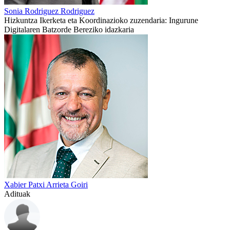
Sonia Rodriguez Rodriguez
Hizkuntza Ikerketa eta Koordinazioko zuzendaria: Ingurune
Digitalaren Batzorde Bereziko idazkaria
Xabier Patxi Arrieta Goiri
Adituak