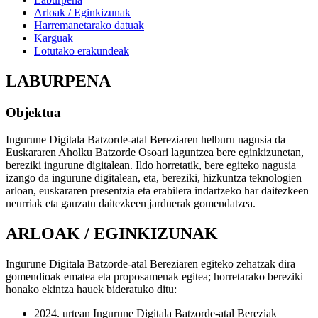
Arloak / Eginkizunak
Harremanetarako datuak
Karguak
Lotutako erakundeak
LABURPENA
Objektua
Ingurune Digitala Batzorde-atal Bereziaren helburu nagusia da
Euskararen Aholku Batzorde Osoari laguntzea bere eginkizunetan,
bereziki ingurune digitalean. Ildo horretatik, bere egiteko nagusia
izango da ingurune digitalean, eta, bereziki, hizkuntza teknologien
arloan, euskararen presentzia eta erabilera indartzeko har daitezkeen
neurriak eta gauzatu daitezkeen jarduerak gomendatzea.
ARLOAK / EGINKIZUNAK
Ingurune Digitala Batzorde-atal Bereziaren egiteko zehatzak dira
gomendioak ematea eta proposamenak egitea; horretarako bereziki
honako ekintza hauek bideratuko ditu:
2024. urtean Ingurune Digitala Batzorde-atal Bereziak