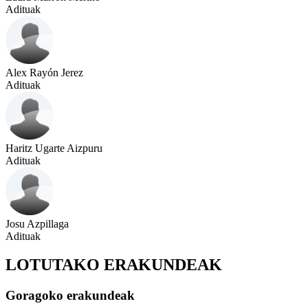
Adituak
Alex Rayón Jerez
Adituak
Haritz Ugarte Aizpuru
Adituak
Josu Azpillaga
Adituak
LOTUTAKO ERAKUNDEAK
Goragoko erakundeak