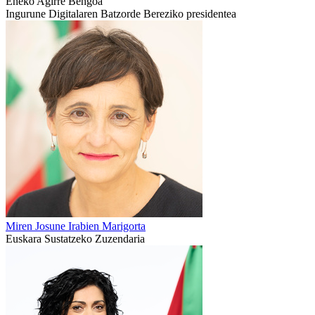
Eneko Agirre Bengoa
Ingurune Digitalaren Batzorde Bereziko presidentea
Miren Josune Irabien Marigorta
Euskara Sustatzeko Zuzendaria