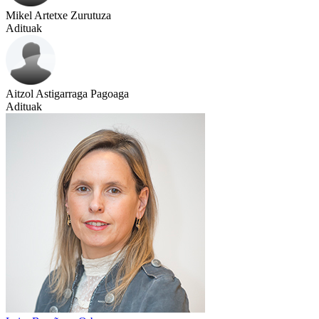
Mikel Artetxe Zurutuza
Adituak
Aitzol Astigarraga Pagoaga
Adituak