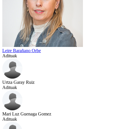
Leire Barañano Orbe
Adituak
Urtza Garay Ruiz
Adituak
Mari Luz Guenaga Gomez
Adituak