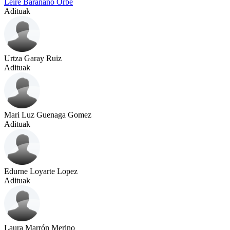
Leire Barañano Orbe
Adituak
Urtza Garay Ruiz
Adituak
Mari Luz Guenaga Gomez
Adituak
Edurne Loyarte Lopez
Adituak
Laura Marrón Merino