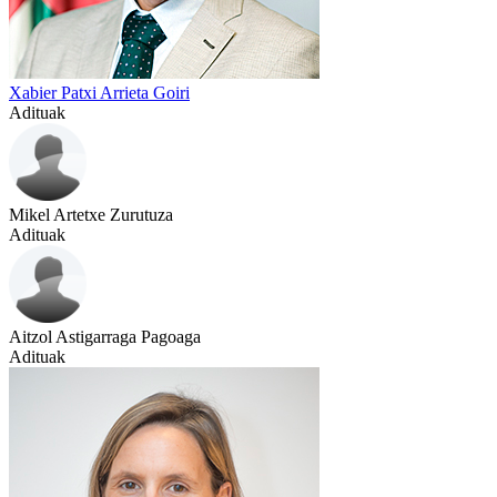
Xabier Patxi Arrieta Goiri
Adituak
Mikel Artetxe Zurutuza
Adituak
Aitzol Astigarraga Pagoaga
Adituak