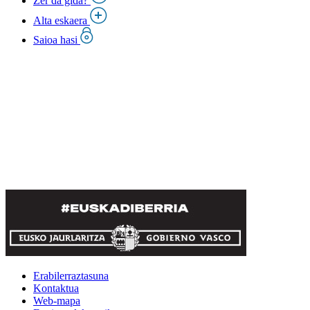
Zer da gida?
Alta eskaera
Saioa hasi
Erabilerraztasuna
Kontaktua
Web-mapa