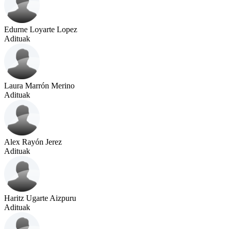
Edurne Loyarte Lopez
Adituak
Laura Marrón Merino
Adituak
Alex Rayón Jerez
Adituak
Haritz Ugarte Aizpuru
Adituak