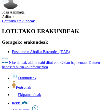
Josu Azpillaga
Adituak
Lotutako erakundeak
LOTUTAKO ERAKUNDEAK
Goragoko erakundeak
Euskararen Aholku Batzordea (EAB)
Nire datuak aldatu nahi ditut edo Gidan baja eman
Datuen
babesari buruzko informazioa
Erakundeak
Pertsonak
Ekipamenduak
Irekia