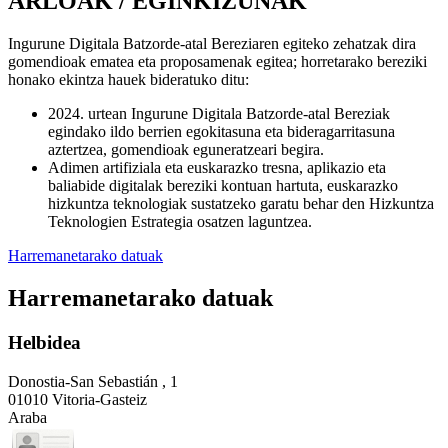
ARLOAK / EGINKIZUNAK
Ingurune Digitala Batzorde-atal Bereziaren egiteko zehatzak dira
gomendioak ematea eta proposamenak egitea; horretarako bereziki
honako ekintza hauek bideratuko ditu:
2024. urtean Ingurune Digitala Batzorde-atal Bereziak
egindako ildo berrien egokitasuna eta bideragarritasuna
aztertzea, gomendioak eguneratzeari begira.
Adimen artifiziala eta euskarazko tresna, aplikazio eta
baliabide digitalak bereziki kontuan hartuta, euskarazko
hizkuntza teknologiak sustatzeko garatu behar den Hizkuntza
Teknologien Estrategia osatzen laguntzea.
Harremanetarako datuak
Harremanetarako datuak
Helbidea
Donostia-San Sebastián , 1
01010 Vitoria-Gasteiz
Araba