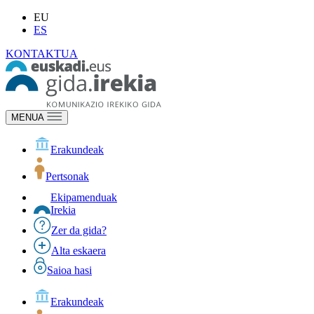
EU
ES
KONTAKTUA
MENUA
Erakundeak
Pertsonak
Ekipamenduak
Irekia
Zer da gida?
Alta eskaera
Saioa hasi
Erakundeak