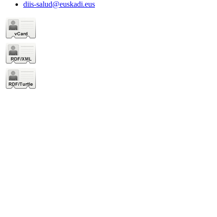
diis-salud@euskadi.eus