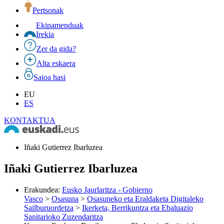
Pertsonak
Ekipamenduak
Irekia
Zer da gida?
Alta eskaera
Saioa hasi
EU
ES
KONTAKTUA
Iñaki Gutierrez Ibarluzea
Iñaki Gutierrez Ibarluzea
Erakundea
:
Eusko Jaurlaritza - Gobierno
Vasco
>
Osasuna
>
Osasuneko eta Eraldaketa Digitaleko
Sailburuordetza
>
Ikerketa, Berrikuntza eta Ebaluazio
Sanitarioko Zuzendaritza