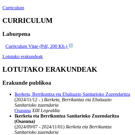
Curriculum
CURRICULUM
Laburpena
Curriculum Vitae (Pdf, 200 Kb.)
Lotutako erakundeak
LOTUTAKO ERAKUNDEAK
Erakunde publikoa
Ikerketa, Berrikuntza eta Ebaluazio Sanitarioko Zuzendaritza
(2024/11/12 - )
Ikerketa, Berrikuntza eta Ebaluazio
Sanitarioko zuzendaria
Osasuna
XIII Legealdia
Ikerketa eta Berrikuntza Sanitarioko Zuzendaritza
(Osasuna)
(2024/09/07 - 2024/11/01)
Ikerketa eta Berrikuntza
Sanitarioko zuzendaria