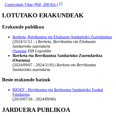
Curriculum Vitae (Pdf, 200 Kb.)
LOTUTAKO ERAKUNDEAK
Erakunde publikoa
Ikerketa, Berrikuntza eta Ebaluazio Sanitarioko Zuzendaritza
(2024/11/12 - )
Ikerketa, Berrikuntza eta Ebaluazio
Sanitarioko zuzendaria
Osasuna
XIII Legealdia
Ikerketa eta Berrikuntza Sanitarioko Zuzendaritza
(Osasuna)
(2024/09/07 - 2024/11/01)
Ikerketa eta Berrikuntza
Sanitarioko zuzendaria
Beste erakunde batzuk
BIOEF - Berrikuntza eta Ikerkuntza Sanitarioko Euskal
Fundazioa
(2019/07/18 - 2024/09/06)
JARDUERA PUBLIKOA