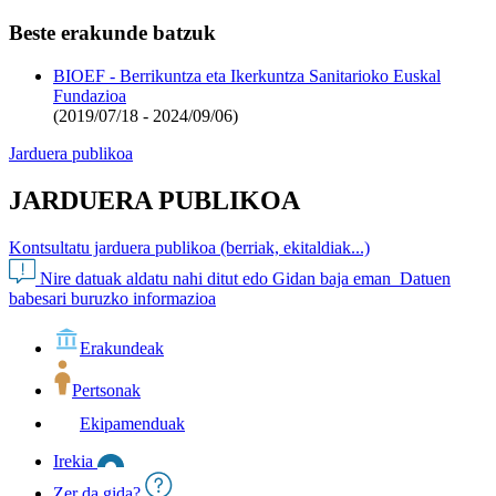
Beste erakunde batzuk
BIOEF - Berrikuntza eta Ikerkuntza Sanitarioko Euskal
Fundazioa
(2019/07/18 - 2024/09/06)
Jarduera publikoa
JARDUERA PUBLIKOA
Kontsultatu jarduera publikoa (berriak, ekitaldiak...)
Nire datuak aldatu nahi ditut edo Gidan baja eman
Datuen
babesari buruzko informazioa
Erakundeak
Pertsonak
Ekipamenduak
Irekia
Zer da gida?