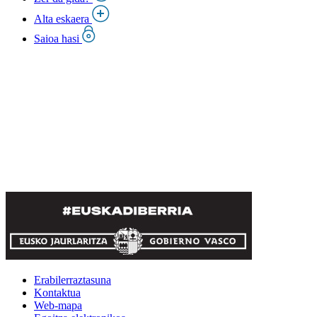
Alta eskaera
Saioa hasi
Erabilerraztasuna
Kontaktua
Web-mapa