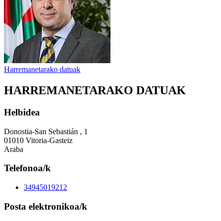
Harremanetarako datuak
HARREMANETARAKO DATUAK
Helbidea
Donostia-San Sebastián , 1
01010 Vitoria-Gasteiz
Araba
Telefonoa/k
34945019212
Posta elektronikoa/k