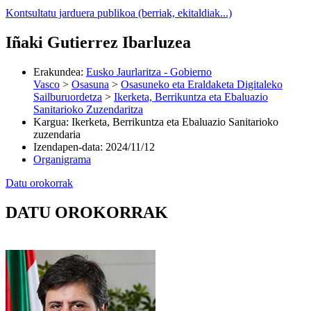
Kontsultatu jarduera publikoa (berriak, ekitaldiak...)
Iñaki Gutierrez Ibarluzea
Erakundea
:
Eusko Jaurlaritza - Gobierno
Vasco
>
Osasuna
>
Osasuneko eta Eraldaketa Digitaleko
Sailburuordetza
>
Ikerketa, Berrikuntza eta Ebaluazio
Sanitarioko Zuzendaritza
Kargua
:
Ikerketa, Berrikuntza eta Ebaluazio Sanitarioko
zuzendaria
Izendapen-data
:
2024/11/12
Organigrama
Datu orokorrak
DATU OROKORRAK