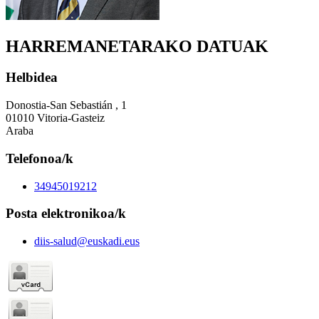
HARREMANETARAKO DATUAK
Helbidea
Donostia-San Sebastián , 1
01010 Vitoria-Gasteiz
Araba
Telefonoa/k
34945019212
Posta elektronikoa/k
diis-salud@euskadi.eus