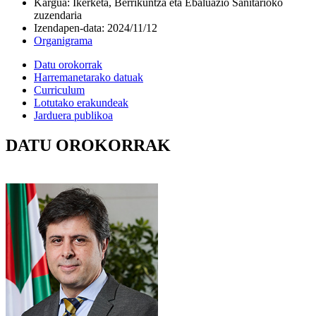
Kargua
:
Ikerketa, Berrikuntza eta Ebaluazio Sanitarioko
zuzendaria
Izendapen-data
:
2024/11/12
Organigrama
Datu orokorrak
Harremanetarako datuak
Curriculum
Lotutako erakundeak
Jarduera publikoa
DATU OROKORRAK