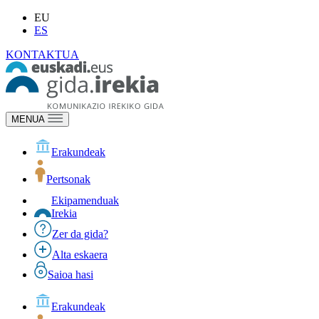
EU
ES
KONTAKTUA
MENUA
Erakundeak
Pertsonak
Ekipamenduak
Irekia
Zer da gida?
Alta eskaera
Saioa hasi
Erakundeak