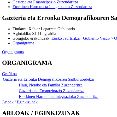
Gazteria eta Emantzipazio Zuzendaritza
Etorkinen Harrera eta Integrazioko Zuzendaritza
Gazteria eta Erronka Demografikoaren Sa
Titularra
:
Xabier Legarreta Gabilondo
Agintaldia
:
XIII Legealdia
Goragoko erakundeak
:
Eusko Jaurlaritza - Gobierno Vasco
>
O
Organigrama
Organigrama
ORGANIGRAMA
Grafikoa
Gazteria eta Erronka Demografikoaren Sailburuordetza
Haur, Nerabe eta Familia Zuzendaritza
Gazteria eta Emantzipazio Zuzendaritza
Etorkinen Harrera eta Integrazioko Zuzendaritza
Arloak / Eginkizunak
ARLOAK / EGINKIZUNAK