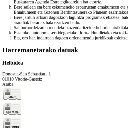
Euskararen Agenda Estrategikoarekin bat etorriz.
Bere sailean eta bere eskumeneko esparruetan emakumeen eta 
Emakumeen eta Gizonen Berdintasunerako Planean ezarritakoare
Bere jardun-arloari dagozkion laguntza-programak ebaztea, bal
araudiak berariaz hala ezartzen badu.
Sailburuordetzaren mendeko zuzendaritzek edo horiei atxikitak
Estatuko, autonomia-erkidegoetako, foru-aldundietako eta toki-
Eta, oro har, indarrean dagoen ordenamendu juridikoak esleitze
Harremanetarako datuak
Helbidea
Donostia-San Sebastián , 1
01010 Vitoria-Gasteiz
Araba