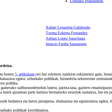
Lotutako erakundeak
Xabier Legarreta Gabilondo
Txema Ezkerra Fernandez
Adrian Lopez Sarachaga
Ignacio Fariña Sarasqueta
ordetza.
etu honen
5. artikuluan
oro har esleitzen zaizkion eskumenez gain, hon
baluazioa egitea: zeharkako politikak, biztanleria-sektoreetan zentratua
en politika.
ainerako sailburuordetzekin batera, jaiotza-tasa, gazteen emantzipazioa
 haiek gizartean parte hartzea bermatzeko neurriak sustatzea, bai eta 
k hedatzea eta haren jarraipena, ebaluazioa eta eguneratzea egitea, for
eharkako politikak koordinatzea.