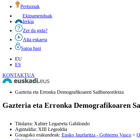
Pertsonak
Ekipamenduak
Irekia
Zer da gida?
Alta eskaera
Saioa hasi
EU
ES
KONTAKTUA
Gazteria eta Erronka Demografikoaren Sailburuordetza
Gazteria eta Erronka Demografikoaren Sa
Titularra
:
Xabier Legarreta Gabilondo
Agintaldia
:
XIII Legealdia
Goragoko erakundeak
:
Eusko Jaurlaritza - Gobierno Vasco
>
O