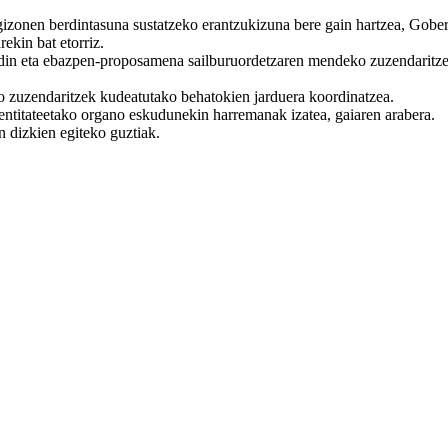
gizonen berdintasuna sustatzeko erantzukizuna bere gain hartzea, Gob
kin bat etorriz.
din eta ebazpen-proposamena sailburuordetzaren mendeko zuzendaritzei 
o zuzendaritzek kudeatutako behatokien jarduera koordinatzea.
entitateetako organo eskudunekin harremanak izatea, gaiaren arabera.
n dizkien egiteko guztiak.