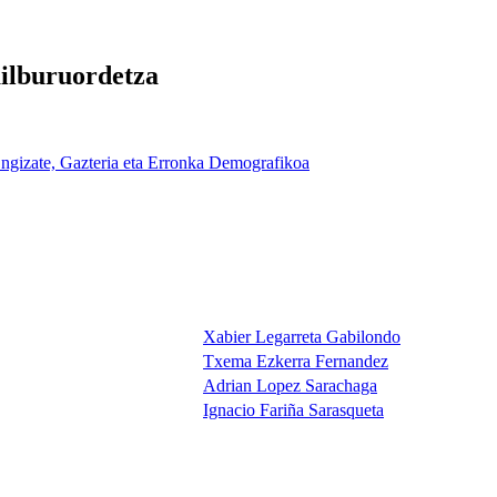
ilburuordetza
ngizate, Gazteria eta Erronka Demografikoa
Xabier Legarreta Gabilondo
Txema Ezkerra Fernandez
Adrian Lopez Sarachaga
Ignacio Fariña Sarasqueta