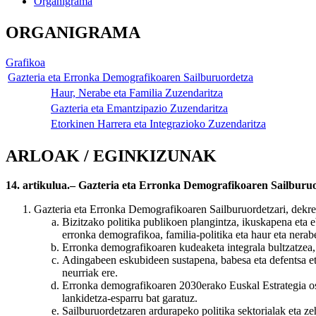
Organigrama
ORGANIGRAMA
Grafikoa
Gazteria eta Erronka Demografikoaren Sailburuordetza
Haur, Nerabe eta Familia Zuzendaritza
Gazteria eta Emantzipazio Zuzendaritza
Etorkinen Harrera eta Integrazioko Zuzendaritza
ARLOAK / EGINKIZUNAK
14. artikulua.– Gazteria eta Erronka Demografikoaren Sailburu
Gazteria eta Erronka Demografikoaren Sailburuordetzari, dekr
Bizitzako politika publikoen plangintza, ikuskapena eta e
erronka demografikoa, familia-politika eta haur eta nerabe
Erronka demografikoaren kudeaketa integrala bultzatzea, g
Adingabeen eskubideen sustapena, babesa eta defentsa eta
neurriak ere.
Erronka demografikoaren 2030erako Euskal Estrategia osori
lankidetza-esparru bat garatuz.
Sailburuordetzaren ardurapeko politika sektorialak eta z