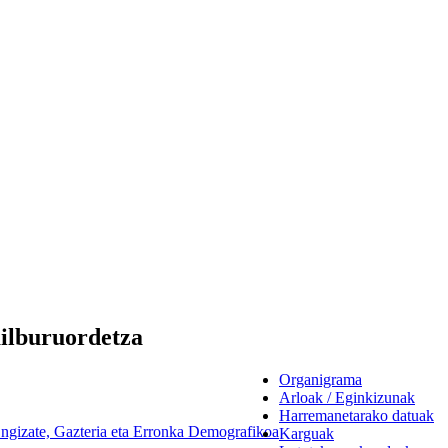
ilburuordetza
Organigrama
Arloak / Eginkizunak
Harremanetarako datuak
ngizate, Gazteria eta Erronka Demografikoa
Karguak