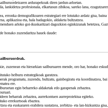
sailburuordetzaren ardurapekoak diren jardun-arloetan.
la, lankidetza profesionala, elkartasun zibikoa, sareko lana, ezagutzare
ea, erronka demografikoaren estrategiari ere lotutako ardatz gisa, baina 
a, aplikazioa eta, hala badagokio, aldaketa bultzatzea.
pamenduen arloko goi-ikuskaritzari dagozkion eginkizunak betetzea, Ga
de honako zuzendaritza hauek daude:
sailburuordeak.
ie, zuzenean eta hierarkian sailburuaren mende, oro har, honako eskuda
eitutako helburu estrategikoak garatzea.
erak programatu, zuzendu, bultzatu, gainbegiratu eta koordinatzea, bai
ematea ere.
elburuetan egin beharreko aldaketak edo garapenak zehaztea.
buruari.
bideen beharrak zehaztea, aurrekontuen aurreproiektua egiteko.
tako errekurtsoak ebaztea.
tzea eta euskararen erabilera sustatzea, zerbitzu- eta lan-hizkuntza g