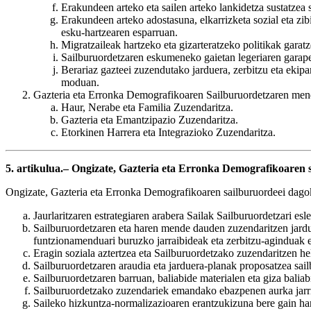
Erakundeen arteko eta sailen arteko lankidetza sustatzea 
Erakundeen arteko adostasuna, elkarrizketa sozial eta zibi
esku-hartzearen esparruan.
Migratzaileak hartzeko eta gizarteratzeko politikak garatz
Sailburuordetzaren eskumeneko gaietan legeriaren garapen
Berariaz gazteei zuzendutako jarduera, zerbitzu eta eki
moduan.
Gazteria eta Erronka Demografikoaren Sailburuordetzaren men
Haur, Nerabe eta Familia Zuzendaritza.
Gazteria eta Emantzipazio Zuzendaritza.
Etorkinen Harrera eta Integrazioko Zuzendaritza.
5. artikulua.– Ongizate, Gazteria eta Erronka Demografikoaren 
Ongizate, Gazteria eta Erronka Demografikoaren sailburuordeei dagok
Jaurlaritzaren estrategiaren arabera Sailak Sailburuordetzari esl
Sailburuordetzaren eta haren mende dauden zuzendaritzen jardu
funtzionamenduari buruzko jarraibideak eta zerbitzu-aginduak 
Eragin soziala aztertzea eta Sailburuordetzako zuzendaritzen h
Sailburuordetzaren araudia eta jarduera-planak proposatzea sail
Sailburuordetzaren barruan, baliabide materialen eta giza balia
Sailburuordetzako zuzendariek emandako ebazpenen aurka jarri
Saileko hizkuntza-normalizazioaren erantzukizuna bere gain har