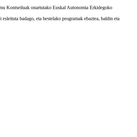
ernu Kontseiluak onartutako Euskal Autonomia Erkidegoko
esleituta badago, eta bestelako programak ebaztea, baldin eta