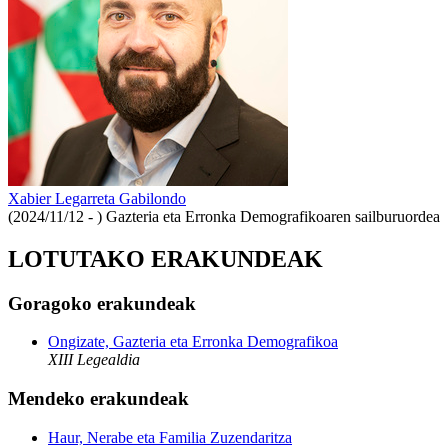
Xabier Legarreta Gabilondo
(2024/11/12 - )
Gazteria eta Erronka Demografikoaren sailburuordea
LOTUTAKO ERAKUNDEAK
Goragoko erakundeak
Ongizate, Gazteria eta Erronka Demografikoa
XIII Legealdia
Mendeko erakundeak
Haur, Nerabe eta Familia Zuzendaritza