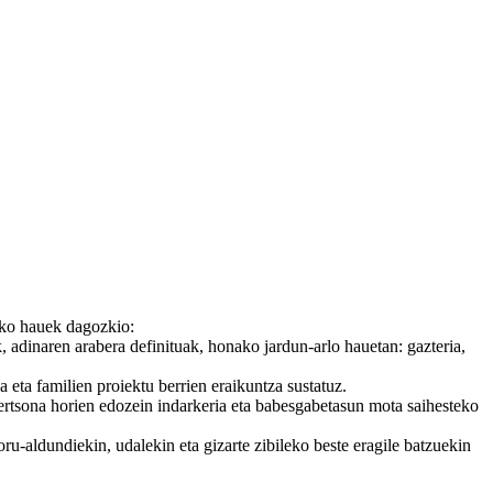
ako hauek dagozkio:
k, adinaren arabera definituak, honako jardun-arlo hauetan: gazteria,
 eta familien proiektu berrien eraikuntza sustatuz.
pertsona horien edozein indarkeria eta babesgabetasun mota saihesteko
u-aldundiekin, udalekin eta gizarte zibileko beste eragile batzuekin