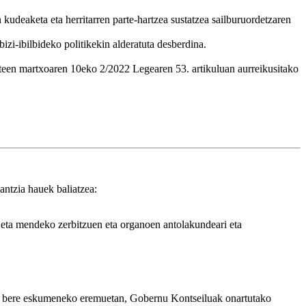
n kudeaketa eta herritarren parte-hartzea sustatzea sailburuordetzaren
bizi-ibilbideko politikekin alderatuta desberdina.
zteen martxoaren 10eko 2/2022 Legearen 53. artikuluan aurreikusitako
ntzia hauek baliatzea:
 eta mendeko zerbitzuen eta organoen antolakundeari eta
isa, bere eskumeneko eremuetan, Gobernu Kontseiluak onartutako