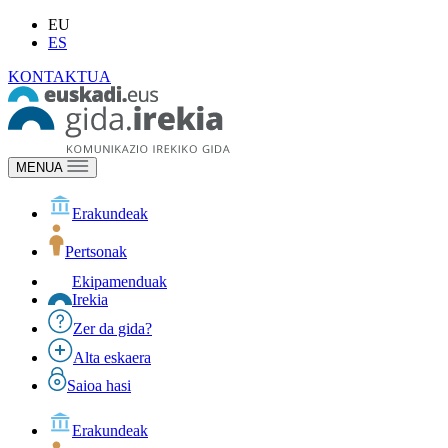
EU
ES
KONTAKTUA
MENUA
Erakundeak
Pertsonak
Ekipamenduak
Irekia
Zer da gida?
Alta eskaera
Saioa hasi
Erakundeak