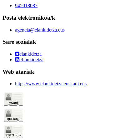
945018087
Posta elektronikoa/k
agencia@elankidetza.eus
Sare sozialak
elankidetza
eLankidetza
Web atariak
https://www.elankidetza.euskadi.eus