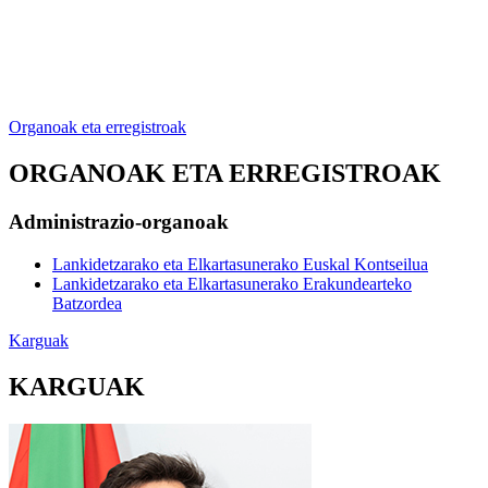
Organoak eta erregistroak
ORGANOAK ETA ERREGISTROAK
Administrazio-organoak
Lankidetzarako eta Elkartasunerako Euskal Kontseilua
Lankidetzarako eta Elkartasunerako Erakundearteko
Batzordea
Karguak
KARGUAK