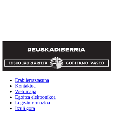
Erabilerraztasuna
Kontaktua
Web-mapa
Egoitza elektronikoa
Lege-informazioa
Itzuli gora