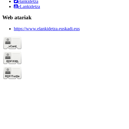
elankidetza
eLankidetza
Web atariak
https://www.elankidetza.euskadi.eus