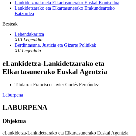
Lankidetzarako eta Elkartasunerako Euskal Kontseilua
Lankidetzarako eta Elkartasunerako Erakundearteko
Batzordea
Besteak
Lehendakaritza
XIII Legealdia
Berdintasuna, Justizia eta Gizarte Politikak
XII Legealdia
eLankidetza-Lankidetzarako eta
Elkartasunerako Euskal Agentzia
Titularra
:
Francisco Javier Cortés Fernández
Laburpena
LABURPENA
Objektua
eLankidetza-Lankidetzarako eta Elkartasunerako Euskal Agentzia