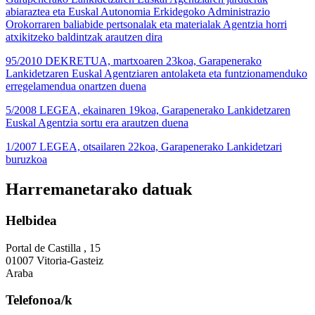
abiaraztea eta Euskal Autonomia Erkidegoko Administrazio
Orokorraren baliabide pertsonalak eta materialak Agentzia horri
atxikitzeko baldintzak arautzen dira
95/2010 DEKRETUA, martxoaren 23koa, Garapenerako
Lankidetzaren Euskal Agentziaren antolaketa eta funtzionamenduko
erregelamendua onartzen duena
5/2008 LEGEA, ekainaren 19koa, Garapenerako Lankidetzaren
Euskal Agentzia sortu era arautzen duena
1/2007 LEGEA, otsailaren 22koa, Garapenerako Lankidetzari
buruzkoa
Harremanetarako datuak
Helbidea
Portal de Castilla , 15
01007 Vitoria-Gasteiz
Araba
Telefonoa/k