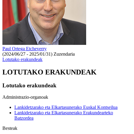
Paul Ortega Etcheverry
(2024/06/27 - 2025/01/31)
Zuzendaria
Lotutako erakundeak
LOTUTAKO ERAKUNDEAK
Lotutako erakundeak
Administrazio-organoak
Lankidetzarako eta Elkartasunerako Euskal Kontseilua
Lankidetzarako eta Elkartasunerako Erakundearteko
Batzordea
Besteak