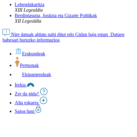
Lehendakaritza
XIII Legealdia
Berdintasuna, Justizia eta Gizarte Politikak
XII Legealdia
Nire datuak aldatu nahi ditut edo Gidan baja eman
Datuen
babesari buruzko informazioa
Erakundeak
Pertsonak
Ekipamenduak
Irekia
Zer da gida?
Alta eskaera
Saioa hasi