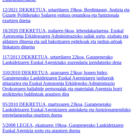
12/2021 DEKRETUA, urtarrilaren 19koa, Berdintasun, Justizia eta
Gizarte Politiketako Sailaren egitura organikoa eta funtzionala
ezartzen duena
18/2020 DEKRETUA, irailaren 6koa, lehendakariarena, Euskal
Autonomia Erkidegoaren Administrazioko sailak sortu, ezabatu eta
aldatzen dituena eta sail bakoitzaren egitekoak eta jardun-arloak
finkatzen dituena
117/2013 DEKRETUA, urtarrilaren 22koa, Garapenerako
Lankidetzaren Euskal Agentziako zuzendaria izendatzeko dena
310/2010 DEKRETUA, azaroaren 23koa; honen bidez,
Garapenerako Lankidetzaren Euskal Agentziaren jarduerak
abiaraztea eta Euskal Autonomia Erkidegoko Administrazio
Orokorraren baliabide pertsonalak eta materialak Agentzia horri
atxikitzeko baldintzak arautzen dira
95/2010 DEKRETUA, martxoaren 23koa, Garapenerako
Lankidetzaren Euskal Agentziaren antolaketa eta funtzionamenduko
erregelamendua onartzen duena
5/2008 LEGEA, ekainaren 19koa, Garapenerako Lankidetzaren
Euskal Agentzia sortu era arautzen duena