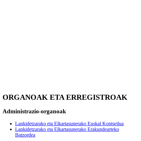
ORGANOAK ETA ERREGISTROAK
Administrazio-organoak
Lankidetzarako eta Elkartasunerako Euskal Kontseilua
Lankidetzarako eta Elkartasunerako Erakundearteko
Batzordea