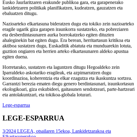
Eusko Jaurlaritzaren erakunde publikoa gara, eta garapenerako
lankidetzaren politikak planifikatzen, kudeatzen, gauzatzen eta
ebaluatzen ditugu.
Nazioarteko elkartasuna bideratzen dugu eta tokiko zein nazioarteko
eragile ugarik giza garapen iraunkorra sustatzeko, eta pobreziaren
eta desberdintasunaren aurka borrokatzeko egiten dituzten
ahaleginekin bat egiten dugu. Era berean, herritartasun kritikoa eta
aktiboa sustatzen dugu, Euskaditik abiatuta eta munduarekin lotuta,
guztion ongiaren eta herrien arteko elkartasunaren aldeko apustua
egiten duena.
Horretarako, sustatzen eta laguntzen ditugu Hegoaldeko zein
Iparraldeko askotariko eragileak, eta azpimarratzen dugu
koordinazioa, koherentzia eta elkar ezagutza eta ikaskuntza sortzea.
Garrantzi berezia ematen diegu genero berdintasunari, iraunkortasun
ekologikoari, giza eskubideei, gaitasunen sendotzeari, parte-hartzeari
eta antolakuntzari, eta tokikoa-globala loturari.
Lege-esparrua
LEGE-ESPARRUA
3/2024 LEGEA, otsailaren 15ekoa, Lankidetzarakoa eta
Elkartasunerakoa.