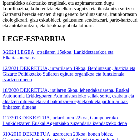
Iparraldeko askotariko eragileak, eta azpimarratzen dugu
koordinazioa, koherentzia eta elkar ezagutza eta ikaskuntza sortzea.
Garrantzi berezia ematen diegu genero berdintasunari, iraunkortasun
ekologikoari, giza eskubideei, gaitasunen sendotzeari, parte-hartzeari
eta antolakuntzari, eta tokikoa-globala loturari.
LEGE-ESPARRUA
3/2024 LEGEA, otsailaren 15ekoa, Lankidetzarakoa eta
Elkartasunerakoa.
12/2021 DEKRETUA, urtarrilaren 19koa, Berdintasun, Justizia eta
Gizarte Politiketako Sailaren egitura organikoa eta funtzionala
ezartzen duena
18/2020 DEKRETUA, irailaren 6koa, lehendakariarena, Euskal
Autonomia Erkidegoaren Administrazioko sailak sortu, ezabatu eta
aldatzen dituena eta sail bakoitzaren egitekoak eta jardun-arloak
finkatzen dituena
117/2013 DEKRETUA, urtarrilaren 22koa, Garapenerako
Lankidetzaren Euskal Agentziako zuzendaria izendatzeko dena
310/2010 DEKRETUA, azaroaren 23koa; honen bidez,
Garapenerako Lankidetzaren Euskal Agentziaren jarduerak