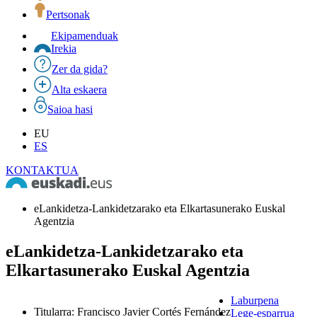
Pertsonak
Ekipamenduak
Irekia
Zer da gida?
Alta eskaera
Saioa hasi
EU
ES
KONTAKTUA
eLankidetza-Lankidetzarako eta Elkartasunerako Euskal
Agentzia
eLankidetza-Lankidetzarako eta
Elkartasunerako Euskal Agentzia
Laburpena
Titularra
:
Francisco Javier Cortés Fernández
Lege-esparrua