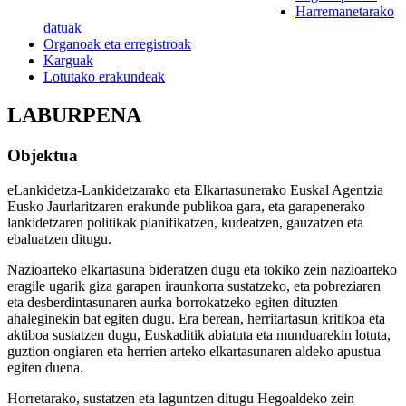
Harremanetarako
datuak
Organoak eta erregistroak
Karguak
Lotutako erakundeak
LABURPENA
Objektua
eLankidetza-Lankidetzarako eta Elkartasunerako Euskal Agentzia
Eusko Jaurlaritzaren erakunde publikoa gara, eta garapenerako
lankidetzaren politikak planifikatzen, kudeatzen, gauzatzen eta
ebaluatzen ditugu.
Nazioarteko elkartasuna bideratzen dugu eta tokiko zein nazioarteko
eragile ugarik giza garapen iraunkorra sustatzeko, eta pobreziaren
eta desberdintasunaren aurka borrokatzeko egiten dituzten
ahaleginekin bat egiten dugu. Era berean, herritartasun kritikoa eta
aktiboa sustatzen dugu, Euskaditik abiatuta eta munduarekin lotuta,
guztion ongiaren eta herrien arteko elkartasunaren aldeko apustua
egiten duena.
Horretarako, sustatzen eta laguntzen ditugu Hegoaldeko zein