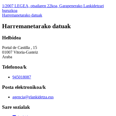
1/2007 LEGEA, otsailaren 22koa, Garapenerako Lankidetzari
buruzkoa
Harremanetarako datuak
Harremanetarako datuak
Helbidea
Portal de Castilla , 15
01007 Vitoria-Gasteiz
Araba
Telefonoa/k
945018087
Posta elektronikoa/k
agencia@elankidetza.eus
Sare sozialak