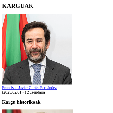
KARGUAK
Francisco Javier Cortés Fernández
(2025/02/01 - )
Zuzendaria
Kargu historikoak