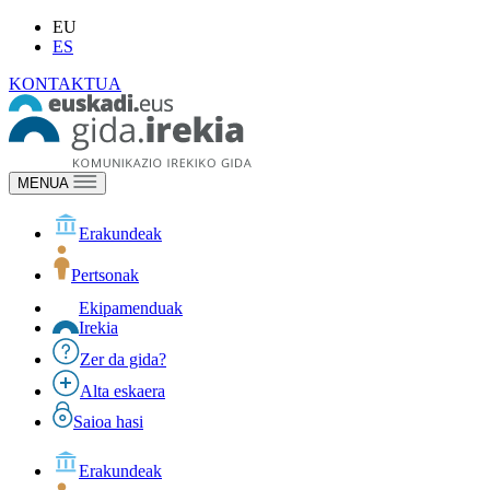
EU
ES
KONTAKTUA
MENUA
Erakundeak
Pertsonak
Ekipamenduak
Irekia
Zer da gida?
Alta eskaera
Saioa hasi
Erakundeak