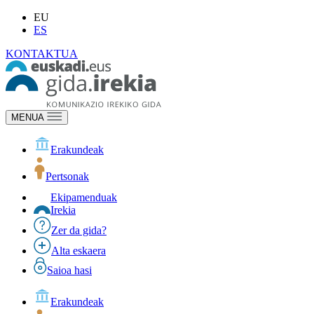
EU
ES
KONTAKTUA
MENUA
Erakundeak
Pertsonak
Ekipamenduak
Irekia
Zer da gida?
Alta eskaera
Saioa hasi
Erakundeak