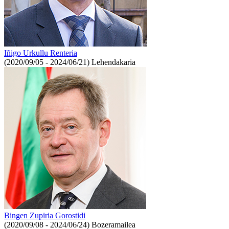
Iñigo Urkullu Renteria
(2020/09/05 - 2024/06/21)
Lehendakaria
Bingen Zupiria Gorostidi
(2020/09/08 - 2024/06/24)
Bozeramailea