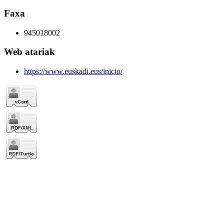
Faxa
945018002
Web atariak
https://www.euskadi.eus/inicio/