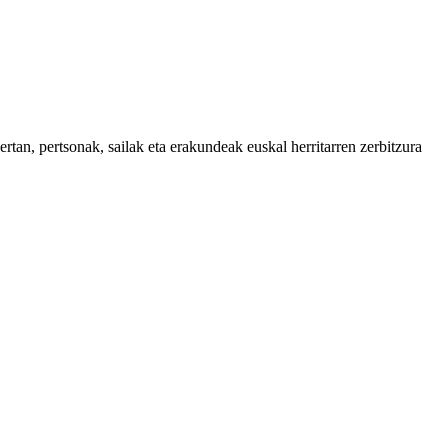
tan, pertsonak, sailak eta erakundeak euskal herritarren zerbitzura