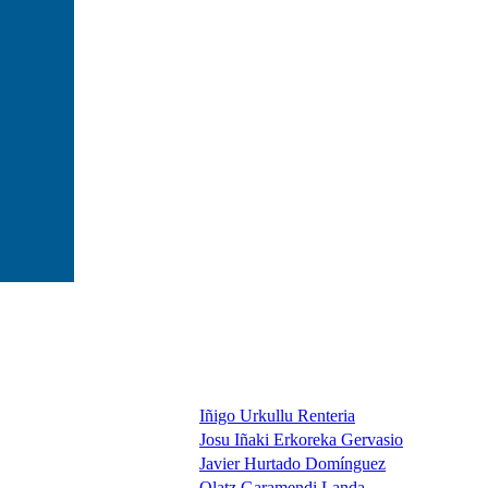
Iñigo Urkullu Renteria
Josu Iñaki Erkoreka Gervasio
Javier Hurtado Domínguez
Olatz Garamendi Landa