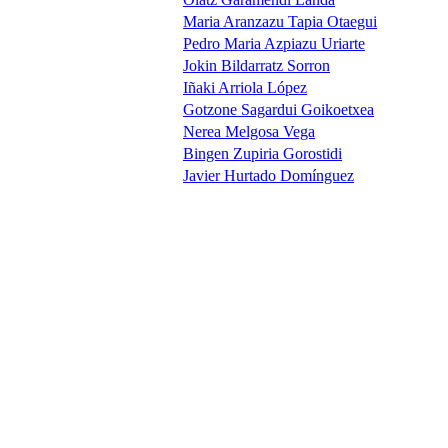
Maria Aranzazu Tapia Otaegui
Pedro Maria Azpiazu Uriarte
Jokin Bildarratz Sorron
Iñaki Arriola López
Gotzone Sagardui Goikoetxea
Nerea Melgosa Vega
Bingen Zupiria Gorostidi
Javier Hurtado Domínguez