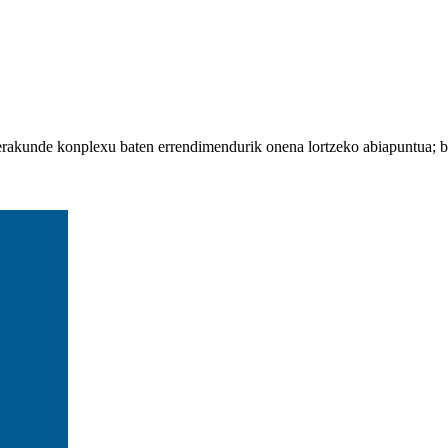
erakunde konplexu baten errendimendurik onena lortzeko abiapuntua; ber