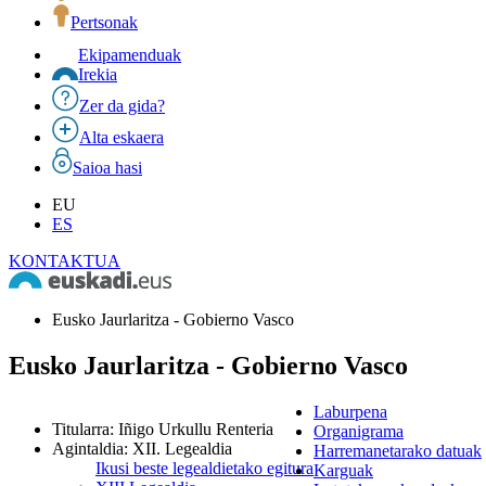
Pertsonak
Ekipamenduak
Irekia
Zer da gida?
Alta eskaera
Saioa hasi
EU
ES
KONTAKTUA
Eusko Jaurlaritza - Gobierno Vasco
Eusko Jaurlaritza - Gobierno Vasco
Laburpena
Titularra
:
Iñigo Urkullu Renteria
Organigrama
Agintaldia
:
XII. Legealdia
Harremanetarako datuak
Ikusi beste legealdietako egitura
Karguak