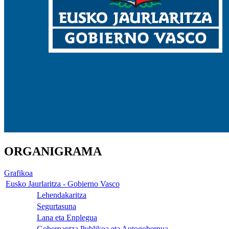
ORGANIGRAMA
Grafikoa
Eusko Jaurlaritza - Gobierno Vasco
Lehendakaritza
Segurtasuna
Lana eta Enplegua
Gobernantza Publikoa eta Autogobernua