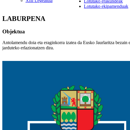
XIII Legealdia
Lotutako erakundeak
Lotutako ekipamenduak
LABURPENA
Objektua
Antolamendu doia eta eraginkorra izatea da Eusko Jaurlaritza bezain 
jarduteko erlazionatzen dira.