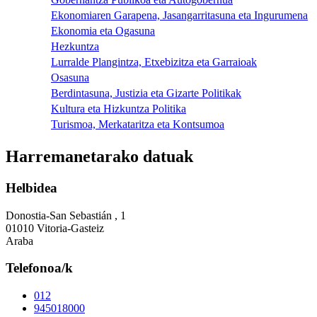
Ekonomiaren Garapena, Jasangarritasuna eta Ingurumena
Ekonomia eta Ogasuna
Hezkuntza
Lurralde Plangintza, Etxebizitza eta Garraioak
Osasuna
Berdintasuna, Justizia eta Gizarte Politikak
Kultura eta Hizkuntza Politika
Turismoa, Merkataritza eta Kontsumoa
Harremanetarako datuak
Helbidea
Donostia-San Sebastián , 1
01010 Vitoria-Gasteiz
Araba
Telefonoa/k
012
945018000