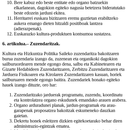
Bere kabuz edo beste entitate edo organo batzuekin
elkarlanean, dagokion egiteko nagusia betetzera bideratutako
beste edozein jarduni ekitea.
Herritarrei euskara bizitzaren eremu guztietan erabiltzeko
aukera emango dieten hitzaldi positiboak lantzea
(adierazpenak).
Euskarazko kultura-produktuen kontsumoa sustatzea.
6. artikulua.– Zuzendaritzak.
Kultura eta Hizkuntza Politika Saileko zuzendaritza bakoitzaren
burua zuzendaria izango da, zuzenean eta organikoki dagokion
sailburuordearen mende egongo dena, salbu eta Kabinetearen eta
Gizarte Hedabideen Zuzendaritzaren, Zerbitzu Zuzendaritzaren eta
Jarduera Fisikoaren eta Kirolaren Zuzendaritzaren kasuan, horiek
sailburuaren mende egongo baitira. Zuzendariek honako egiteko
hauek izango dituzte, oro har:
Zuzendaritzako jarduerak programatu, zuzendu, koordinatu
eta kontrolatzea organo eskudunek emandako arauen arabera.
Organo arduradunei planak, jardun-programak eta arau-
garapenak proposatzea bakoitzak eskumeneko dauzkan
gaietan.
Dekretu honek esleitzen dizkien egitekoetarako behar diren
administrazio-egintzak ematea.