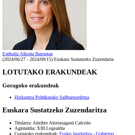
Estibaliz Alkorta Barragan
(2024/06/27 - 2024/09/15)
Euskara Sustatzeko Zuzendaria
LOTUTAKO ERAKUNDEAK
Goragoko erakundeak
Hizkuntza Politikarako Sailburuordetza
Euskara Sustatzeko Zuzendaritza
Titularra
:
Aitziber Atorrasagasti Calcedo
Agintaldia
:
XIII Legealdia
Goragoko erakundeak
:
Eusko Jaurlaritza - Gobierno