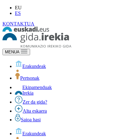
EU
ES
KONTAKTUA
MENUA
Erakundeak
Pertsonak
Ekipamenduak
Irekia
Zer da gida?
Alta eskaera
Saioa hasi
Erakundeak