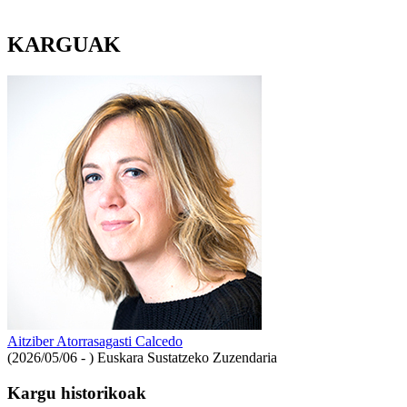
KARGUAK
Aitziber Atorrasagasti Calcedo
(2026/05/06 - )
Euskara Sustatzeko Zuzendaria
Kargu historikoak