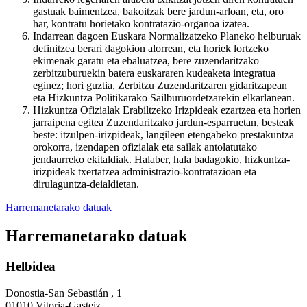
gastuak baimentzea, bakoitzak bere jardun-arloan, eta, oro
har, kontratu horietako kontratazio-organoa izatea.
Indarrean dagoen Euskara Normalizatzeko Planeko helburuak
definitzea berari dagokion alorrean, eta horiek lortzeko
ekimenak garatu eta ebaluatzea, bere zuzendaritzako
zerbitzuburuekin batera euskararen kudeaketa integratua
eginez; hori guztia, Zerbitzu Zuzendaritzaren gidaritzapean
eta Hizkuntza Politikarako Sailburuordetzarekin elkarlanean.
Hizkuntza Ofizialak Erabiltzeko Irizpideak ezartzea eta horien
jarraipena egitea Zuzendaritzako jardun-esparruetan, besteak
beste: itzulpen-irizpideak, langileen etengabeko prestakuntza
orokorra, izendapen ofizialak eta sailak antolatutako
jendaurreko ekitaldiak. Halaber, hala badagokio, hizkuntza-
irizpideak txertatzea administrazio-kontratazioan eta
dirulaguntza-deialdietan.
Harremanetarako datuak
Harremanetarako datuak
Helbidea
Donostia-San Sebastián , 1
01010 Vitoria-Gasteiz