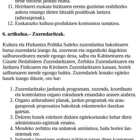
beste edozein jarduni ekitea.
Herritarrei euskara bizitzaren eremu guztietan erabiltzeko
aukera emango dieten hitzaldi positiboak lantzea
(adierazpenak).
Euskarazko kultura-produktuen kontsumoa sustatzea.
6. artikulua.– Zuzendaritzak.
Kultura eta Hizkuntza Politika Saileko zuzendaritza bakoitzaren
burua zuzendaria izango da, zuzenean eta organikoki dagokion
sailburuordearen mende egongo dena, salbu eta Kabinetearen eta
Gizarte Hedabideen Zuzendaritzaren, Zerbitzu Zuzendaritzaren eta
Jarduera Fisikoaren eta Kirolaren Zuzendaritzaren kasuan, horiek
sailburuaren mende egongo baitira. Zuzendariek honako egiteko
hauek izango dituzte, oro har:
Zuzendaritzako jarduerak programatu, zuzendu, koordinatu
eta kontrolatzea organo eskudunek emandako arauen arabera.
Organo arduradunei planak, jardun-programak eta arau-
garapenak proposatzea bakoitzak eskumeneko dauzkan
gaietan.
Dekretu honek esleitzen dizkien egitekoetarako behar diren
administrazio-egintzak ematea.
Mendeko zerbitzu eta unitateak antolatzea, baita horien lan-
sistemak ere.
Indarreko legeriaren arabera txikitzat jotzen diren kontratuen