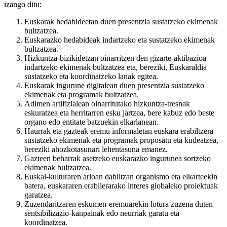
izango ditu:
Euskarak hedabideetan duen presentzia sustatzeko ekimenak
bultzatzea.
Euskarazko hedabideak indartzeko eta sustatzeko ekimenak
bultzatzea.
Hizkuntza-bizikidetzan oinarritzen den gizarte-aktibazioa
indartzeko ekimenak bultzatzea eta, bereziki, Euskaraldia
sustatzeko eta koordinatzeko lanak egitea.
Euskarak ingurune digitalean duen presentzia sustatzeko
ekimenak eta programak bultzatzea.
Adimen artifizialean oinarritutako hizkuntza-tresnak
eskuratzea eta herritarren esku jartzea, bere kabuz edo beste
organo edo entitate batzuekin elkarlanean.
Haurrak eta gazteak eremu informaletan euskara erabiltzera
sustatzeko ekimenak eta programak proposatu eta kudeatzea,
bereziki ahozkotasunari lehentasuna emanez.
Gazteen beharrak asetzeko euskarazko ingurunea sortzeko
ekimenak bultzatzea.
Euskal-kulturaren arloan dabiltzan organismo eta elkarteekin
batera, euskararen erabilerarako interes globaleko proiektuak
garatzea.
Zuzendaritzaren eskumen-eremuarekin lotura zuzena duten
sentsibilizazio-kanpainak edo neurriak garatu eta
koordinatzea.