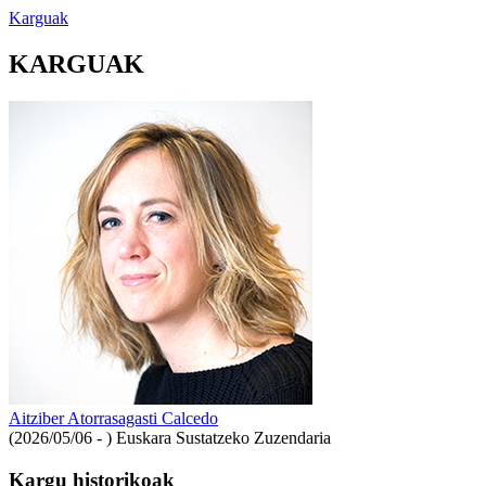
Karguak
KARGUAK
Aitziber Atorrasagasti Calcedo
(2026/05/06 - )
Euskara Sustatzeko Zuzendaria
Kargu historikoak