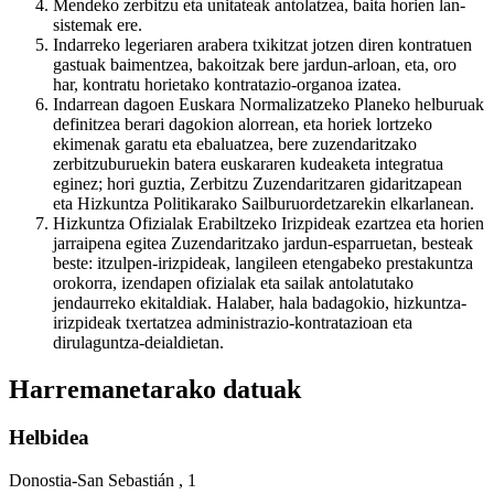
Mendeko zerbitzu eta unitateak antolatzea, baita horien lan-
sistemak ere.
Indarreko legeriaren arabera txikitzat jotzen diren kontratuen
gastuak baimentzea, bakoitzak bere jardun-arloan, eta, oro
har, kontratu horietako kontratazio-organoa izatea.
Indarrean dagoen Euskara Normalizatzeko Planeko helburuak
definitzea berari dagokion alorrean, eta horiek lortzeko
ekimenak garatu eta ebaluatzea, bere zuzendaritzako
zerbitzuburuekin batera euskararen kudeaketa integratua
eginez; hori guztia, Zerbitzu Zuzendaritzaren gidaritzapean
eta Hizkuntza Politikarako Sailburuordetzarekin elkarlanean.
Hizkuntza Ofizialak Erabiltzeko Irizpideak ezartzea eta horien
jarraipena egitea Zuzendaritzako jardun-esparruetan, besteak
beste: itzulpen-irizpideak, langileen etengabeko prestakuntza
orokorra, izendapen ofizialak eta sailak antolatutako
jendaurreko ekitaldiak. Halaber, hala badagokio, hizkuntza-
irizpideak txertatzea administrazio-kontratazioan eta
dirulaguntza-deialdietan.
Harremanetarako datuak
Helbidea
Donostia-San Sebastián , 1