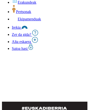
Erakundeak
Pertsonak
Ekipamenduak
Irekia
Zer da gida?
Alta eskaera
Saioa hasi