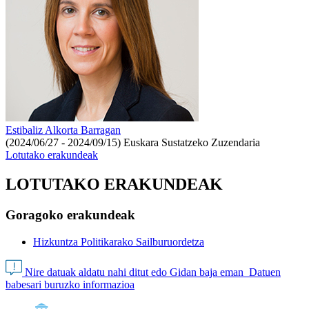
Estibaliz Alkorta Barragan
(2024/06/27 - 2024/09/15)
Euskara Sustatzeko Zuzendaria
Lotutako erakundeak
LOTUTAKO ERAKUNDEAK
Goragoko erakundeak
Hizkuntza Politikarako Sailburuordetza
Nire datuak aldatu nahi ditut edo Gidan baja eman
Datuen
babesari buruzko informazioa