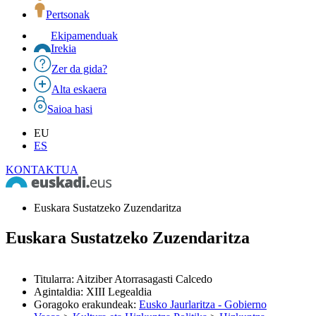
Pertsonak
Ekipamenduak
Irekia
Zer da gida?
Alta eskaera
Saioa hasi
EU
ES
KONTAKTUA
Euskara Sustatzeko Zuzendaritza
Euskara Sustatzeko Zuzendaritza
Titularra
:
Aitziber Atorrasagasti Calcedo
Agintaldia
:
XIII Legealdia
Goragoko erakundeak
:
Eusko Jaurlaritza - Gobierno