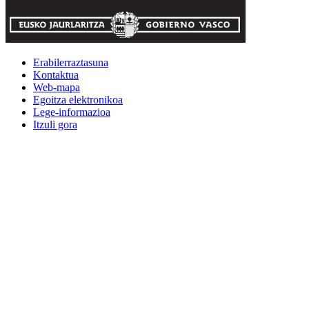
Erabilerraztasuna
Kontaktua
Web-mapa
Egoitza elektronikoa
Lege-informazioa
Itzuli gora