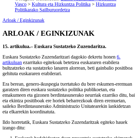
Vasco
>
Kultura eta Hizkuntza Politika
>
Hizkuntza
Politikarako Sailburuordetza
Arloak / Eginkizunak
ARLOAK / EGINKIZUNAK
15. artikulua.– Euskara Sustatzeko Zuzendaritza.
Euskara Sustatzeko Zuzendaritzari dagokio dekretu honen
6.
artikuluan
ezarritako egitekoak betetzea euskararen erabilera
bultzatzeko eta sustatzeko lanaren alorrean, beti gainbalio positiboa
gehituta euskararen erabilerari.
Era berean, genero-ikuspegia txertatuko du bere eskumen-eremuan
garatzen diren euskara sustatzeko politika publikoetan, eta
emakumeen eta gizonen berdintasunerako neurriak ezarriko ditu, bai
eta ekintza positiboak ere horiek beharrezkoak diren eremuetan,
saileko Berdintasunerako Administrazio Unitatearekin lankidetzan
eta elkarrekin koordinatuta.
Ildo horretatik, Euskara Sustatzeko Zuzendaritzak egiteko hauek
izango ditu: