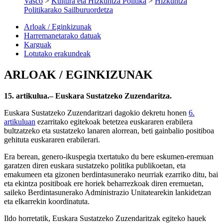
Vasco
>
Kultura eta Hizkuntza Politika
>
Hizkuntza
Politikarako Sailburuordetza
Arloak / Eginkizunak
Harremanetarako datuak
Karguak
Lotutako erakundeak
ARLOAK / EGINKIZUNAK
15. artikulua.– Euskara Sustatzeko Zuzendaritza.
Euskara Sustatzeko Zuzendaritzari dagokio dekretu honen
6.
artikuluan
ezarritako egitekoak betetzea euskararen erabilera
bultzatzeko eta sustatzeko lanaren alorrean, beti gainbalio positiboa
gehituta euskararen erabilerari.
Era berean, genero-ikuspegia txertatuko du bere eskumen-eremuan
garatzen diren euskara sustatzeko politika publikoetan, eta
emakumeen eta gizonen berdintasunerako neurriak ezarriko ditu, bai
eta ekintza positiboak ere horiek beharrezkoak diren eremuetan,
saileko Berdintasunerako Administrazio Unitatearekin lankidetzan
eta elkarrekin koordinatuta.
Ildo horretatik, Euskara Sustatzeko Zuzendaritzak egiteko hauek