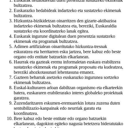
Euskarak hedabideetan duen presentzia sustatzeko ekimenak
bultzatzea.
Euskarazko hedabideak indartzeko eta sustatzeko ekimenak
bultzatzea.
Hizkuntza-bizikidetzan oinarritzen den gizarte-aktibazioa
indartzeko ekimenak bultzatzea eta, bereziki, Euskaraldia
sustatzeko eta koordinatzeko lanak egitea.
Euskarak ingurune digitalean duen presentzia sustatzeko
ekimenak eta programak bultzatzea.
Adimen artifizialean oinarritutako hizkuntza-tresnak
eskuratzea eta herritarren esku jartzea, bere kabuz edo beste
organo edo entitate batzuekin elkarlanean.
Haurrak eta gazteak eremu informaletan euskara erabiltzera
sustatzeko ekimenak eta programak proposatu eta kudeatzea,
bereziki ahozkotasunari lehentasuna emanez.
Gazteen beharrak asetzeko euskarazko ingurunea sortzeko
ekimenak bultzatzea.
Euskal-kulturaren arloan dabiltzan organismo eta elkarteekin
batera, euskararen erabilerarako interes globaleko proiektuak
garatzea.
Zuzendaritzaren eskumen-eremuarekin lotura zuzena duten
sentsibilizazio-kanpainak edo neurriak garatu eta
koordinatzea.
Bere kabuz edo beste entitate edo organo batzuekin
elkarlanean, dagokion egiteko nagusia betetzera bideratutako