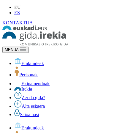
EU
ES
KONTAKTUA
MENUA
Erakundeak
Pertsonak
Ekipamenduak
Irekia
Zer da gida?
Alta eskaera
Saioa hasi
Erakundeak