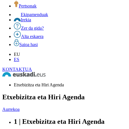
Pertsonak
Ekipamenduak
Irekia
Zer da gida?
Alta eskaera
Saioa hasi
EU
ES
KONTAKTUA
Etxebizitza eta Hiri Agenda
Etxebizitza eta Hiri Agenda
Aurrekoa
1 | Etxebizitza eta Hiri Agenda