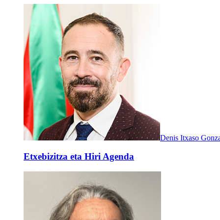
Denis Itxaso Gonz
Etxebizitza eta Hiri Agenda