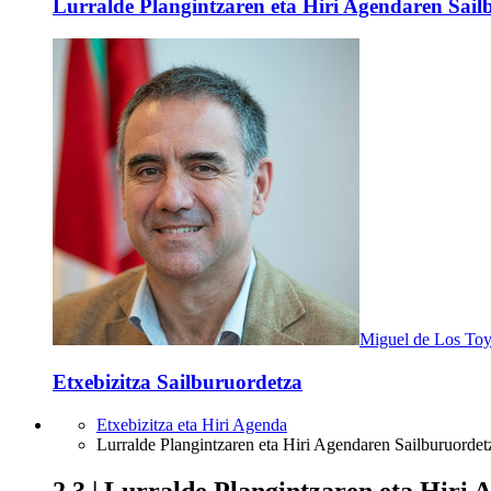
Lurralde Plangintzaren eta Hiri Agendaren Sailb
Miguel de Los To
Etxebizitza Sailburuordetza
Etxebizitza eta Hiri Agenda
Lurralde Plangintzaren eta Hiri Agendaren Sailburuordet
2.3 | Lurralde Plangintzaren eta Hiri