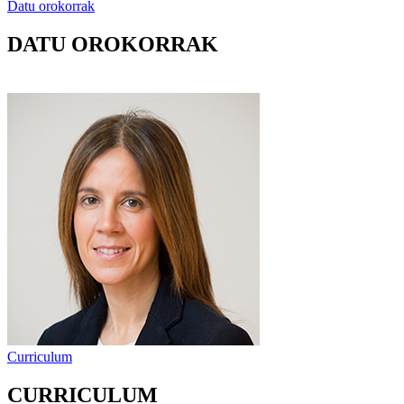
Datu orokorrak
DATU OROKORRAK
Curriculum
CURRICULUM