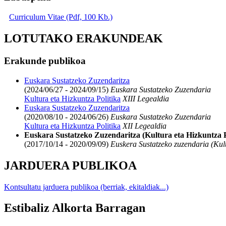
Curriculum Vitae (Pdf, 100 Kb.)
LOTUTAKO ERAKUNDEAK
Erakunde publikoa
Euskara Sustatzeko Zuzendaritza
(2024/06/27 - 2024/09/15)
Euskara Sustatzeko Zuzendaria
Kultura eta Hizkuntza Politika
XIII Legealdia
Euskara Sustatzeko Zuzendaritza
(2020/08/10 - 2024/06/26)
Euskara Sustatzeko Zuzendaria
Kultura eta Hizkuntza Politika
XII Legealdia
Euskara Sustatzeko Zuzendaritza (Kultura eta Hizkuntza P
(2017/10/14 - 2020/09/09)
Euskera Sustatzeko zuzendaria (Kult
JARDUERA PUBLIKOA
Kontsultatu jarduera publikoa (berriak, ekitaldiak...)
Estibaliz Alkorta Barragan