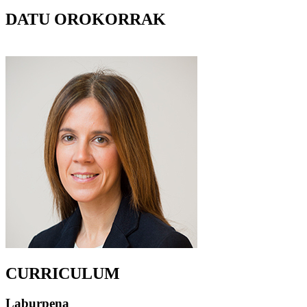
DATU OROKORRAK
CURRICULUM
Laburpena