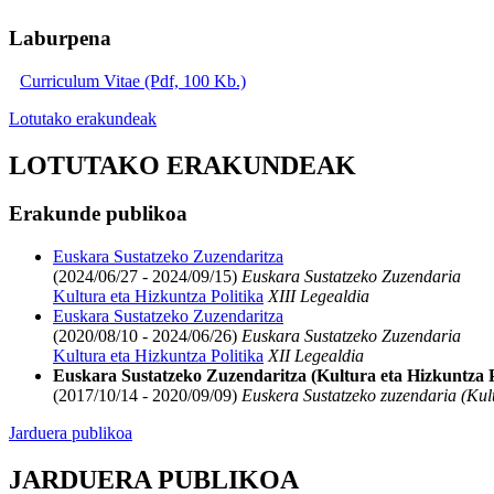
Laburpena
Curriculum Vitae (Pdf, 100 Kb.)
Lotutako erakundeak
LOTUTAKO ERAKUNDEAK
Erakunde publikoa
Euskara Sustatzeko Zuzendaritza
(2024/06/27 - 2024/09/15)
Euskara Sustatzeko Zuzendaria
Kultura eta Hizkuntza Politika
XIII Legealdia
Euskara Sustatzeko Zuzendaritza
(2020/08/10 - 2024/06/26)
Euskara Sustatzeko Zuzendaria
Kultura eta Hizkuntza Politika
XII Legealdia
Euskara Sustatzeko Zuzendaritza (Kultura eta Hizkuntza P
(2017/10/14 - 2020/09/09)
Euskera Sustatzeko zuzendaria (Kult
Jarduera publikoa
JARDUERA PUBLIKOA