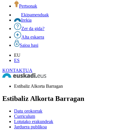
Pertsonak
Ekipamenduak
Irekia
Zer da gida?
Alta eskaera
Saioa hasi
EU
ES
KONTAKTUA
Estibaliz Alkorta Barragan
Estibaliz Alkorta Barragan
Datu orokorrak
Curriculum
Lotutako erakundeak
Jarduera publikoa