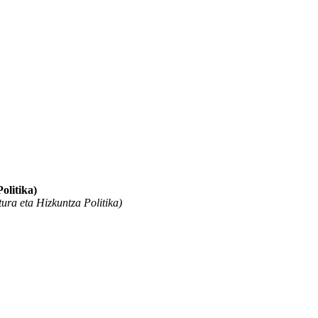
olitika)
ura eta Hizkuntza Politika)