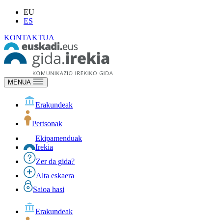
EU
ES
KONTAKTUA
MENUA
Erakundeak
Pertsonak
Ekipamenduak
Irekia
Zer da gida?
Alta eskaera
Saioa hasi
Erakundeak