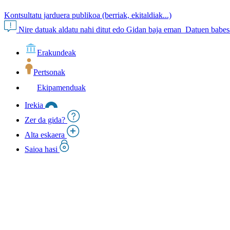
Kontsultatu jarduera publikoa (berriak, ekitaldiak...)
Nire datuak aldatu nahi ditut edo Gidan baja eman
Datuen babesa
Erakundeak
Pertsonak
Ekipamenduak
Irekia
Zer da gida?
Alta eskaera
Saioa hasi