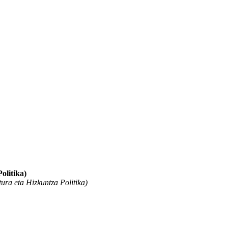
olitika)
ura eta Hizkuntza Politika)