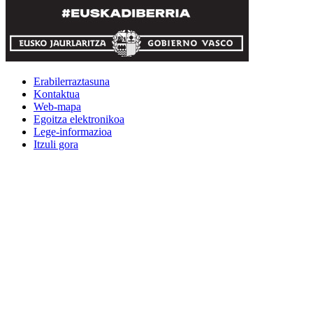
Erabilerraztasuna
Kontaktua
Web-mapa
Egoitza elektronikoa
Lege-informazioa
Itzuli gora