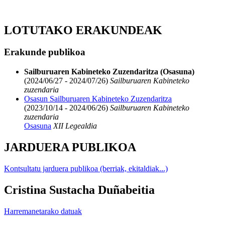
LOTUTAKO ERAKUNDEAK
Erakunde publikoa
Sailburuaren Kabineteko Zuzendaritza (Osasuna)
(2024/06/27 - 2024/07/26)
Sailburuaren Kabineteko
zuzendaria
Osasun Sailburuaren Kabineteko Zuzendaritza
(2023/10/14 - 2024/06/26)
Sailburuaren Kabineteko
zuzendaria
Osasuna
XII Legealdia
JARDUERA PUBLIKOA
Kontsultatu jarduera publikoa (berriak, ekitaldiak...)
Cristina Sustacha Duñabeitia
Harremanetarako datuak