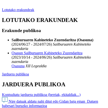
Lotutako erakundeak
LOTUTAKO ERAKUNDEAK
Erakunde publikoa
Sailburuaren Kabineteko Zuzendaritza (Osasuna)
(2024/06/27 - 2024/07/26)
Sailburuaren Kabineteko
zuzendaria
Osasun Sailburuaren Kabineteko Zuzendaritza
(2023/10/14 - 2024/06/26)
Sailburuaren Kabineteko
zuzendaria
Osasuna
XII Legealdia
Jarduera publikoa
JARDUERA PUBLIKOA
Kontsultatu jarduera publikoa (berriak, ekitaldiak...)
Nire datuak aldatu nahi ditut edo Gidan baja eman
Datuen
babesari buruzko informazioa