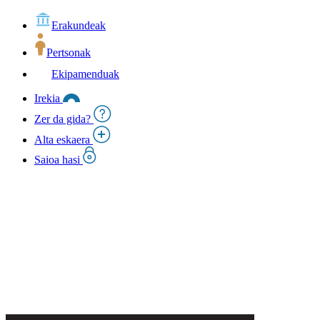
Erakundeak
Pertsonak
Ekipamenduak
Irekia
Zer da gida?
Alta eskaera
Saioa hasi