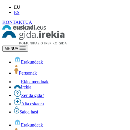
EU
ES
KONTAKTUA
MENUA
Erakundeak
Pertsonak
Ekipamenduak
Irekia
Zer da gida?
Alta eskaera
Saioa hasi
Erakundeak