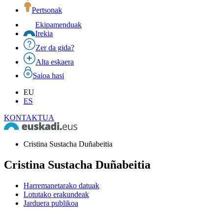
Pertsonak
Ekipamenduak
Irekia
Zer da gida?
Alta eskaera
Saioa hasi
EU
ES
KONTAKTUA
Cristina Sustacha Duñabeitia
Cristina Sustacha Duñabeitia
Harremanetarako datuak
Lotutako erakundeak
Jarduera publikoa