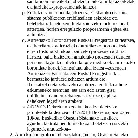
sanitarioen kudeaketa hobetzera bideraturiko azterketak
eta jarduketa-proposamenak lantzea.
Zerbitzu sanitarioei dagokienez, Euskadiko osasun-
sistema publikoaren erabiltzaileen eskubide eta
betebeharrak betetzen direla zaintzeko mekanismoak
aztertzea, horien erregulazio-proposamena egitea eta
antolatzea.
Aurretiazko Borondateen Euskal Erregistroa kudeatzea,
eta herritarrek adierazitako aurretiazko borondateak
euren historia klinikoan sartzeko prozesuen ardura
hartzea, baita bizitzaren amaierako prozesuan dauden
pertsonei laguntzen dieten langile medikoek aurretiazko
borondate horiek kontsultatu ahal izatea –zuzenean
Aurretiazko Borondateen Euskal Erregistrotik–
bermatzeko jarduera zehatzen ardura ere.
Ikuskatzeko eta zehatzeko ahalmena erabiltzea bere
eskumeneko eremuan, eta arin edo astun gisa
tipifikatuta dauden zehapenak ezartzea, aplika
daitekeen legediaren arabera.
447/2013 Dekretuan xedatutakoa izapidetzeko
jarduketak kudeatzea –447/2013 Dekretua, azaroaren
19koa, Euskadiko Osasun Sistemako langileek
agindutako tratamendu medikoak betetzea errazteko
laguntzak arautzekoa–.
Aurreko paragrafoan adierazitako gaietan, Osasun Saileko