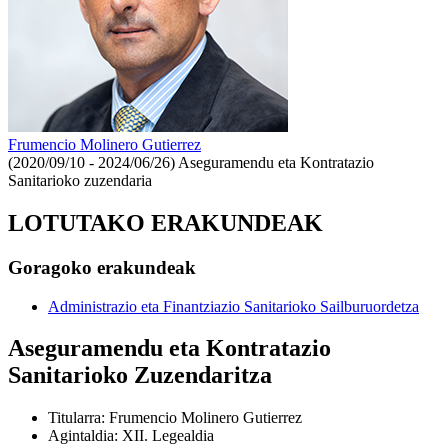
Frumencio Molinero Gutierrez
(2020/09/10 - 2024/06/26)
Aseguramendu eta Kontratazio
Sanitarioko zuzendaria
LOTUTAKO ERAKUNDEAK
Goragoko erakundeak
Administrazio eta Finantziazio Sanitarioko Sailburuordetza
Aseguramendu eta Kontratazio
Sanitarioko Zuzendaritza
Titularra
:
Frumencio Molinero Gutierrez
Agintaldia
:
XII. Legealdia