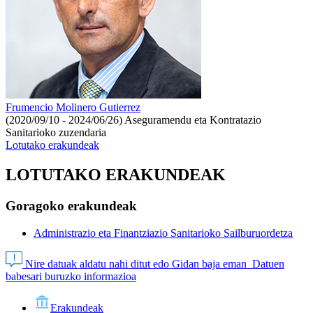
Frumencio Molinero Gutierrez
(2020/09/10 - 2024/06/26)
Aseguramendu eta Kontratazio
Sanitarioko zuzendaria
Lotutako erakundeak
LOTUTAKO ERAKUNDEAK
Goragoko erakundeak
Administrazio eta Finantziazio Sanitarioko Sailburuordetza
Nire datuak aldatu nahi ditut edo Gidan baja eman
Datuen
babesari buruzko informazioa
Erakundeak