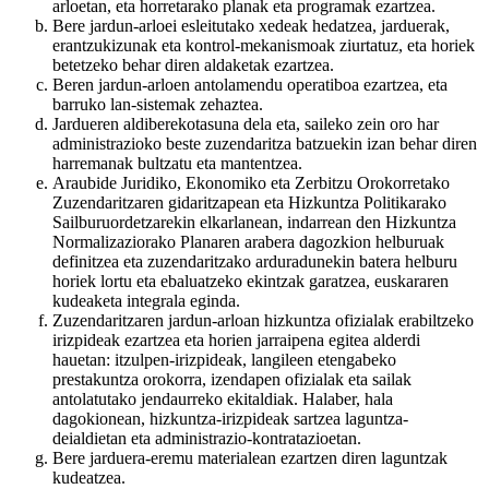
arloetan, eta horretarako planak eta programak ezartzea.
Bere jardun-arloei esleitutako xedeak hedatzea, jarduerak,
erantzukizunak eta kontrol-mekanismoak ziurtatuz, eta horiek
betetzeko behar diren aldaketak ezartzea.
Beren jardun-arloen antolamendu operatiboa ezartzea, eta
barruko lan-sistemak zehaztea.
Jardueren aldiberekotasuna dela eta, saileko zein oro har
administrazioko beste zuzendaritza batzuekin izan behar diren
harremanak bultzatu eta mantentzea.
Araubide Juridiko, Ekonomiko eta Zerbitzu Orokorretako
Zuzendaritzaren gidaritzapean eta Hizkuntza Politikarako
Sailburuordetzarekin elkarlanean, indarrean den Hizkuntza
Normalizaziorako Planaren arabera dagozkion helburuak
definitzea eta zuzendaritzako arduradunekin batera helburu
horiek lortu eta ebaluatzeko ekintzak garatzea, euskararen
kudeaketa integrala eginda.
Zuzendaritzaren jardun-arloan hizkuntza ofizialak erabiltzeko
irizpideak ezartzea eta horien jarraipena egitea alderdi
hauetan: itzulpen-irizpideak, langileen etengabeko
prestakuntza orokorra, izendapen ofizialak eta sailak
antolatutako jendaurreko ekitaldiak. Halaber, hala
dagokionean, hizkuntza-irizpideak sartzea laguntza-
deialdietan eta administrazio-kontratazioetan.
Bere jarduera-eremu materialean ezartzen diren laguntzak
kudeatzea.