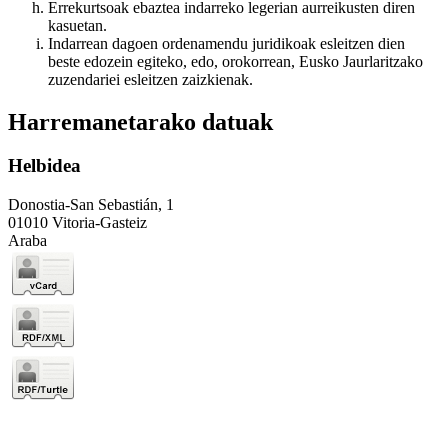
Errekurtsoak ebaztea indarreko legerian aurreikusten diren
kasuetan.
Indarrean dagoen ordenamendu juridikoak esleitzen dien
beste edozein egiteko, edo, orokorrean, Eusko Jaurlaritzako
zuzendariei esleitzen zaizkienak.
Harremanetarako datuak
Helbidea
Donostia-San Sebastián, 1
01010 Vitoria-Gasteiz
Araba