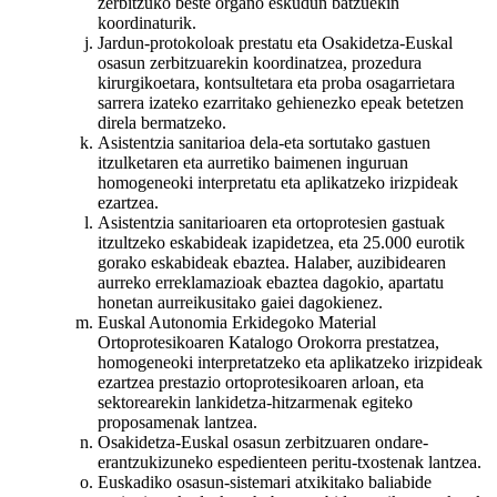
zerbitzuko beste organo eskudun batzuekin
koordinaturik.
Jardun-protokoloak prestatu eta Osakidetza-Euskal
osasun zerbitzuarekin koordinatzea, prozedura
kirurgikoetara, kontsultetara eta proba osagarrietara
sarrera izateko ezarritako gehienezko epeak betetzen
direla bermatzeko.
Asistentzia sanitarioa dela-eta sortutako gastuen
itzulketaren eta aurretiko baimenen inguruan
homogeneoki interpretatu eta aplikatzeko irizpideak
ezartzea.
Asistentzia sanitarioaren eta ortoprotesien gastuak
itzultzeko eskabideak izapidetzea, eta 25.000 eurotik
gorako eskabideak ebaztea. Halaber, auzibidearen
aurreko erreklamazioak ebaztea dagokio, apartatu
honetan aurreikusitako gaiei dagokienez.
Euskal Autonomia Erkidegoko Material
Ortoprotesikoaren Katalogo Orokorra prestatzea,
homogeneoki interpretatzeko eta aplikatzeko irizpideak
ezartzea prestazio ortoprotesikoaren arloan, eta
sektorearekin lankidetza-hitzarmenak egiteko
proposamenak lantzea.
Osakidetza-Euskal osasun zerbitzuaren ondare-
erantzukizuneko espedienteen peritu-txostenak lantzea.
Euskadiko osasun-sistemari atxikitako baliabide