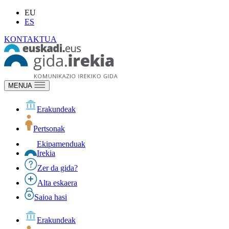
EU
ES
KONTAKTUA
MENUA
Erakundeak
Pertsonak
Ekipamenduak
Irekia
Zer da gida?
Alta eskaera
Saioa hasi
Erakundeak