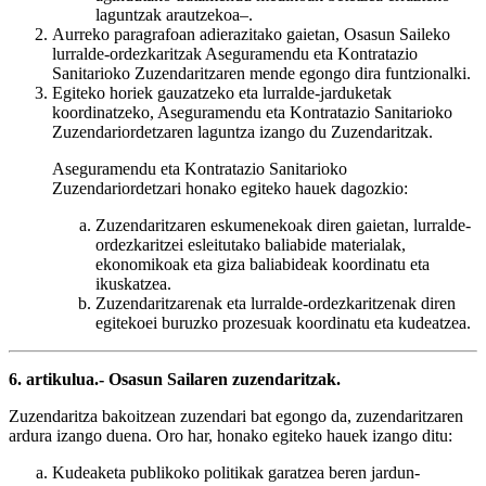
laguntzak arautzekoa–.
Aurreko paragrafoan adierazitako gaietan, Osasun Saileko
lurralde-ordezkaritzak Aseguramendu eta Kontratazio
Sanitarioko Zuzendaritzaren mende egongo dira funtzionalki.
Egiteko horiek gauzatzeko eta lurralde-jarduketak
koordinatzeko, Aseguramendu eta Kontratazio Sanitarioko
Zuzendariordetzaren laguntza izango du Zuzendaritzak.
Aseguramendu eta Kontratazio Sanitarioko
Zuzendariordetzari honako egiteko hauek dagozkio:
Zuzendaritzaren eskumenekoak diren gaietan, lurralde-
ordezkaritzei esleitutako baliabide materialak,
ekonomikoak eta giza baliabideak koordinatu eta
ikuskatzea.
Zuzendaritzarenak eta lurralde-ordezkaritzenak diren
egitekoei buruzko prozesuak koordinatu eta kudeatzea.
6. artikulua.- Osasun Sailaren zuzendaritzak.
Zuzendaritza bakoitzean zuzendari bat egongo da, zuzendaritzaren
ardura izango duena. Oro har, honako egiteko hauek izango ditu:
Kudeaketa publikoko politikak garatzea beren jardun-