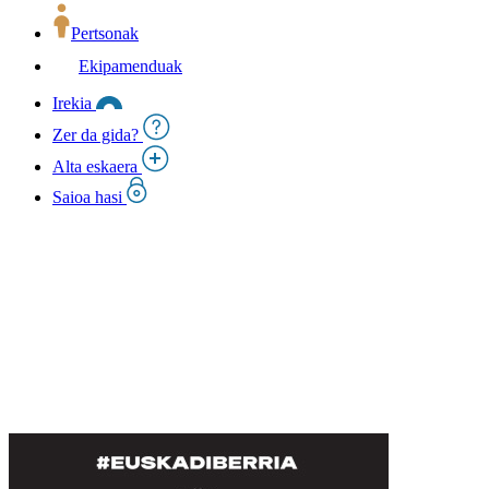
Pertsonak
Ekipamenduak
Irekia
Zer da gida?
Alta eskaera
Saioa hasi