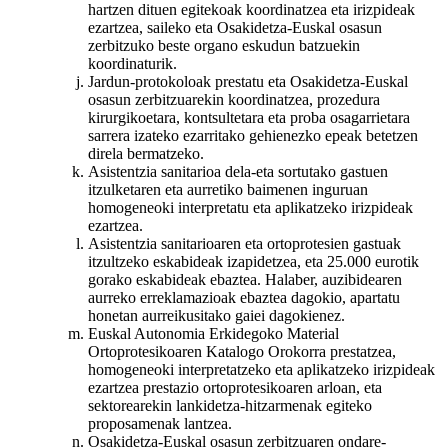
hartzen dituen egitekoak koordinatzea eta irizpideak
ezartzea, saileko eta Osakidetza-Euskal osasun
zerbitzuko beste organo eskudun batzuekin
koordinaturik.
Jardun-protokoloak prestatu eta Osakidetza-Euskal
osasun zerbitzuarekin koordinatzea, prozedura
kirurgikoetara, kontsultetara eta proba osagarrietara
sarrera izateko ezarritako gehienezko epeak betetzen
direla bermatzeko.
Asistentzia sanitarioa dela-eta sortutako gastuen
itzulketaren eta aurretiko baimenen inguruan
homogeneoki interpretatu eta aplikatzeko irizpideak
ezartzea.
Asistentzia sanitarioaren eta ortoprotesien gastuak
itzultzeko eskabideak izapidetzea, eta 25.000 eurotik
gorako eskabideak ebaztea. Halaber, auzibidearen
aurreko erreklamazioak ebaztea dagokio, apartatu
honetan aurreikusitako gaiei dagokienez.
Euskal Autonomia Erkidegoko Material
Ortoprotesikoaren Katalogo Orokorra prestatzea,
homogeneoki interpretatzeko eta aplikatzeko irizpideak
ezartzea prestazio ortoprotesikoaren arloan, eta
sektorearekin lankidetza-hitzarmenak egiteko
proposamenak lantzea.
Osakidetza-Euskal osasun zerbitzuaren ondare-