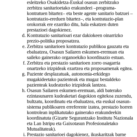
esleitzeko Osakidetza-Euskal osasun zerbitzuko
zerbitzu sanitarioetako erakundeei –programa-
kontratuen bitartez– eta beste agente sanitario batzuei –
kontratazio-ereduen bitartez–, eta kontratazio-plan
orokorrak ere ezarriko ditu, hala eskatzen duten
prestazioei dagokienez.
Kontratazio sanitarioari ezar dakiokeen oinarrizko
prezio-politika proposatzea.
Zerbitzu sanitarioen kontratazio publikoa gauzatu eta
ebaluatzea, Osasun Sailaren eskumen-eremuan eta
saileko gainerako organoekiko koordinazio estuan.
Zerbitzu eta prestazio sanitarioen zorro osagarria
onartzeko irizpideak ezartzea eta proposamenak egitea.
Paziente desplazatuak, autonomia-erkidego
mugakideetako pazienteak eta mugaz bestaldeko
pazienteak kudeatzeko irizpideak lantzea.
Osasun Sailaren eskumen-eremuan, aldi baterako
ezintasunaren kudeaketari dagokion egitekoa zuzendu,
bultzatu, koordinatu eta ebaluatzea, eta euskal osasun-
sistema publikoaren erreferente izatea, prestazio horren
kontrolean inplikatutako gainerako erakundeekin
koordinatuta (Gizarte Segurantzako Institutu Nazionala
eta Lan Istripu eta Gaixotasun Profesionaletako
Mutualitateak).
Prestazio sanitarioei dagokienez, ikuskaritzak barne