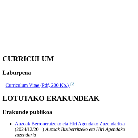
CURRICULUM
Laburpena
Curriculum Vitae (Pdf, 200 Kb.)
LOTUTAKO ERAKUNDEAK
Erakunde publikoa
Auzoak Berroneratzeko eta Hiri Agendako Zuzendaritza
(2024/12/20 - )
Auzoak Biziberritzeko eta Hiri Agendako
zuzendaria