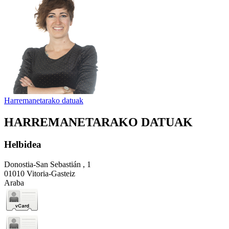
Harremanetarako datuak
HARREMANETARAKO DATUAK
Helbidea
Donostia-San Sebastián , 1
01010 Vitoria-Gasteiz
Araba