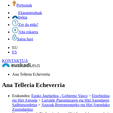
Pertsonak
Ekipamenduak
Irekia
Zer da gida?
Alta eskaera
Saioa hasi
EU
ES
KONTAKTUA
Ana Telleria Echeverria
Ana Telleria Echeverria
Erakundea
:
Eusko Jaurlaritza - Gobierno Vasco
>
Etxebizitza
eta Hiri Agenda
>
Lurralde Plangintzaren eta Hiri Agendaren
Sailburuordetza
>
Auzoak Berroneratzeko eta Hiri Agendako
Zuzendaritza