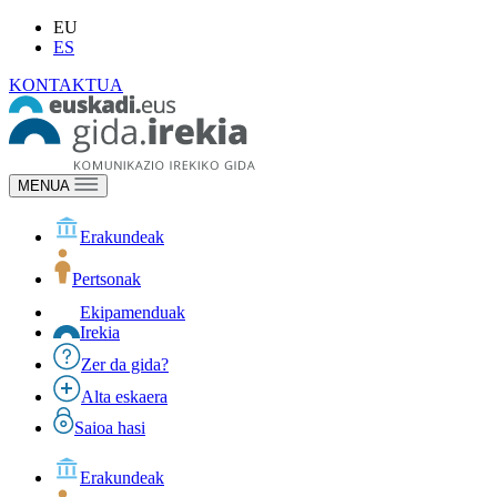
EU
ES
KONTAKTUA
MENUA
Erakundeak
Pertsonak
Ekipamenduak
Irekia
Zer da gida?
Alta eskaera
Saioa hasi
Erakundeak