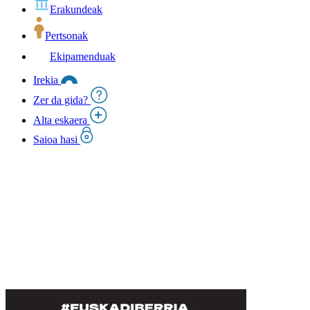
Erakundeak
Pertsonak
Ekipamenduak
Irekia
Zer da gida?
Alta eskaera
Saioa hasi