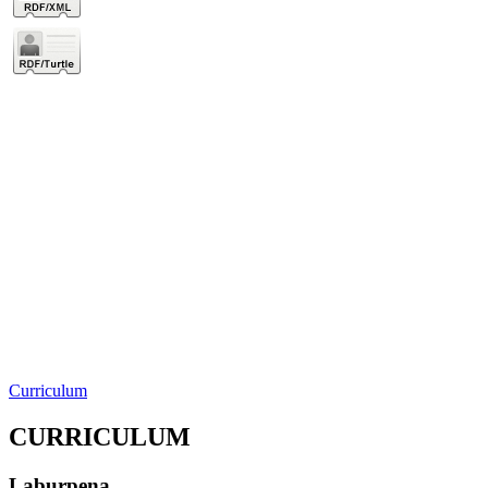
Curriculum
CURRICULUM
Laburpena