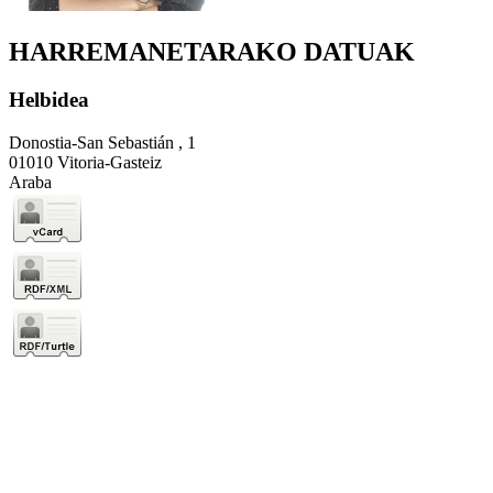
HARREMANETARAKO DATUAK
Helbidea
Donostia-San Sebastián , 1
01010 Vitoria-Gasteiz
Araba