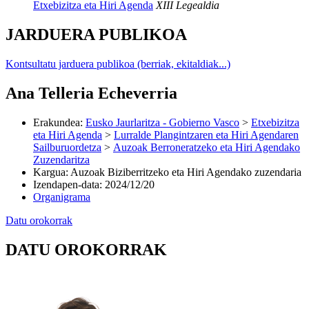
Etxebizitza eta Hiri Agenda
XIII Legealdia
JARDUERA PUBLIKOA
Kontsultatu jarduera publikoa (berriak, ekitaldiak...)
Ana Telleria Echeverria
Erakundea
:
Eusko Jaurlaritza - Gobierno Vasco
>
Etxebizitza
eta Hiri Agenda
>
Lurralde Plangintzaren eta Hiri Agendaren
Sailburuordetza
>
Auzoak Berroneratzeko eta Hiri Agendako
Zuzendaritza
Kargua
:
Auzoak Biziberritzeko eta Hiri Agendako zuzendaria
Izendapen-data
:
2024/12/20
Organigrama
Datu orokorrak
DATU OROKORRAK