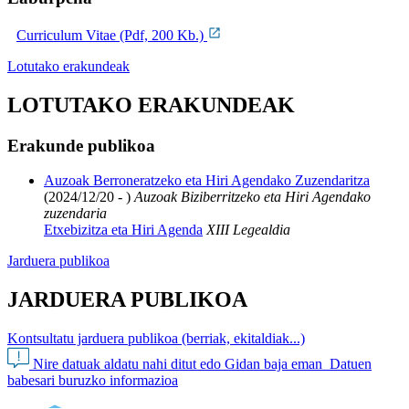
Curriculum Vitae (Pdf, 200 Kb.)
Lotutako erakundeak
LOTUTAKO ERAKUNDEAK
Erakunde publikoa
Auzoak Berroneratzeko eta Hiri Agendako Zuzendaritza
(2024/12/20 - )
Auzoak Biziberritzeko eta Hiri Agendako
zuzendaria
Etxebizitza eta Hiri Agenda
XIII Legealdia
Jarduera publikoa
JARDUERA PUBLIKOA
Kontsultatu jarduera publikoa (berriak, ekitaldiak...)
Nire datuak aldatu nahi ditut edo Gidan baja eman
Datuen
babesari buruzko informazioa