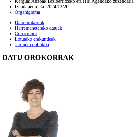
Kargua
:
Auzoak Biziberritzeko eta Hiri Agendako zuzendaria
Izendapen-data
:
2024/12/20
Organigrama
Datu orokorrak
Harremanetarako datuak
Curriculum
Lotutako erakundeak
Jarduera publikoa
DATU OROKORRAK