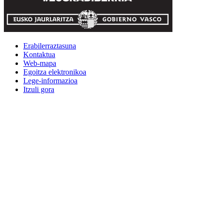
Erabilerraztasuna
Kontaktua
Web-mapa
Egoitza elektronikoa
Lege-informazioa
Itzuli gora