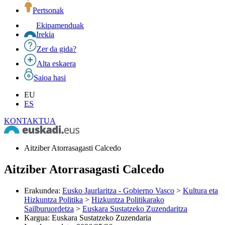
Pertsonak
Ekipamenduak
Irekia
Zer da gida?
Alta eskaera
Saioa hasi
EU
ES
KONTAKTUA
Aitziber Atorrasagasti Calcedo
Aitziber Atorrasagasti Calcedo
Erakundea
:
Eusko Jaurlaritza - Gobierno Vasco
>
Kultura eta
Hizkuntza Politika
>
Hizkuntza Politikarako
Sailburuordetza
>
Euskara Sustatzeko Zuzendaritza
Kargua
:
Euskara Sustatzeko Zuzendaria