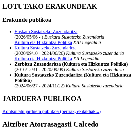
LOTUTAKO ERAKUNDEAK
Erakunde publikoa
Euskara Sustatzeko Zuzendaritza
(2026/05/06 - )
Euskara Sustatzeko Zuzendaria
Kultura eta Hizkuntza Politika
XIII Legealdia
Kultura Sustatzeko Zuzendaritza
(2020/09/10 - 2024/06/26)
Kultura Sustatzeko zuzendaria
Kultura eta Hizkuntza Politika
XII Legealdia
Zerbitzu Zuzendaritza (Kultura eta Hizkuntza Politika)
(2016/12/31 - 2020/09/09)
Kultura Sustatzeko zuzendaria
Kultura Sustatzeko Zuzendaritza (Kultura eta Hizkuntza
Politika)
(2024/06/27 - 2024/11/22)
Kultura Sustatzeko zuzendaria
JARDUERA PUBLIKOA
Kontsultatu jarduera publikoa (berriak, ekitaldiak...)
Aitziber Atorrasagasti Calcedo