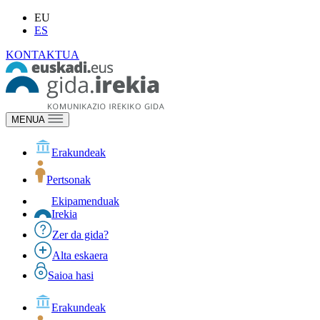
EU
ES
KONTAKTUA
MENUA
Erakundeak
Pertsonak
Ekipamenduak
Irekia
Zer da gida?
Alta eskaera
Saioa hasi
Erakundeak