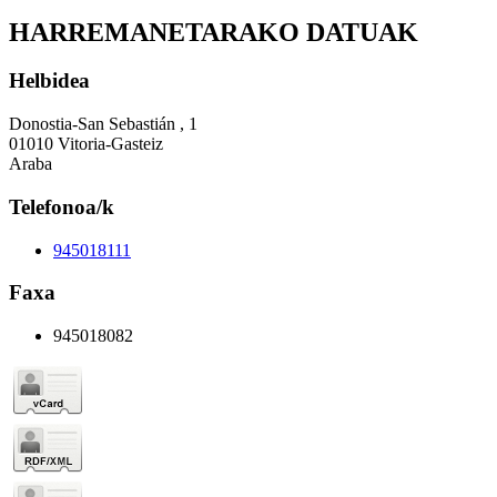
HARREMANETARAKO DATUAK
Helbidea
Donostia-San Sebastián , 1
01010 Vitoria-Gasteiz
Araba
Telefonoa/k
945018111
Faxa
945018082