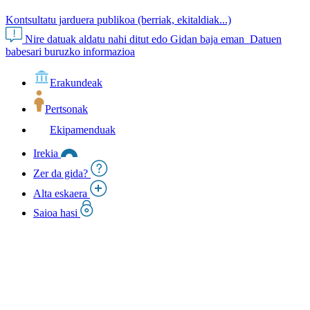
Kontsultatu jarduera publikoa (berriak, ekitaldiak...)
Nire datuak aldatu nahi ditut edo Gidan baja eman
Datuen
babesari buruzko informazioa
Erakundeak
Pertsonak
Ekipamenduak
Irekia
Zer da gida?
Alta eskaera
Saioa hasi