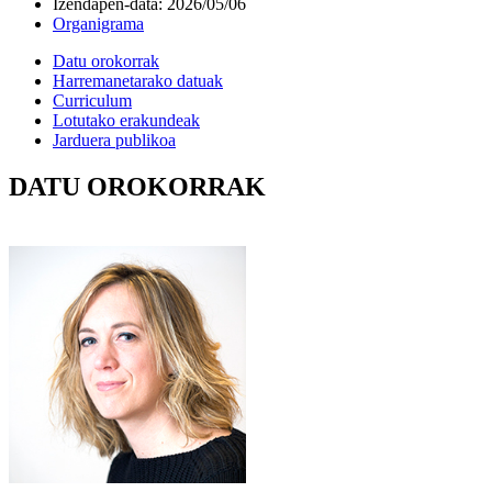
Izendapen-data
:
2026/05/06
Organigrama
Datu orokorrak
Harremanetarako datuak
Curriculum
Lotutako erakundeak
Jarduera publikoa
DATU OROKORRAK