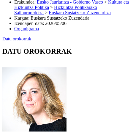
Erakundea
:
Eusko Jaurlaritza - Gobierno Vasco
>
Kultura eta
Hizkuntza Politika
>
Hizkuntza Politikarako
Sailburuordetza
>
Euskara Sustatzeko Zuzendaritza
Kargua
:
Euskara Sustatzeko Zuzendaria
Izendapen-data
:
2026/05/06
Organigrama
Datu orokorrak
DATU OROKORRAK