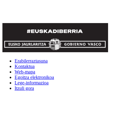
Erabilerraztasuna
Kontaktua
Web-mapa
Egoitza elektronikoa
Lege-informazioa
Itzuli gora