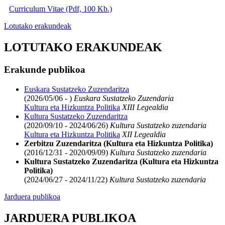
Curriculum Vitae (Pdf, 100 Kb.)
Lotutako erakundeak
LOTUTAKO ERAKUNDEAK
Erakunde publikoa
Euskara Sustatzeko Zuzendaritza
(2026/05/06 - )
Euskara Sustatzeko Zuzendaria
Kultura eta Hizkuntza Politika
XIII Legealdia
Kultura Sustatzeko Zuzendaritza
(2020/09/10 - 2024/06/26)
Kultura Sustatzeko zuzendaria
Kultura eta Hizkuntza Politika
XII Legealdia
Zerbitzu Zuzendaritza (Kultura eta Hizkuntza Politika)
(2016/12/31 - 2020/09/09)
Kultura Sustatzeko zuzendaria
Kultura Sustatzeko Zuzendaritza (Kultura eta Hizkuntza
Politika)
(2024/06/27 - 2024/11/22)
Kultura Sustatzeko zuzendaria
Jarduera publikoa
JARDUERA PUBLIKOA