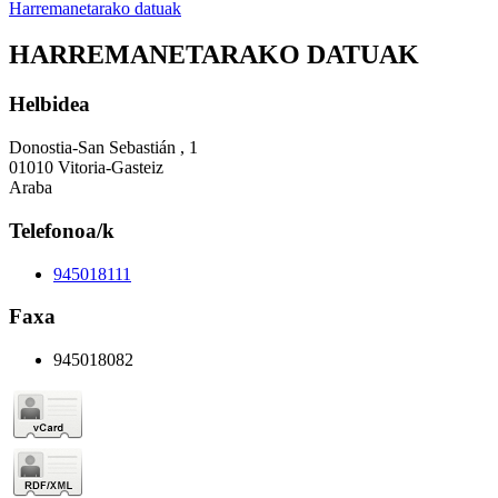
Harremanetarako datuak
HARREMANETARAKO DATUAK
Helbidea
Donostia-San Sebastián , 1
01010 Vitoria-Gasteiz
Araba
Telefonoa/k
945018111
Faxa
945018082