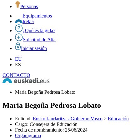
Personas
Equipamientos
Irekia
¿Qué es la gida?
Solicitud de Alta
Iniciar sesión
EU
ES
CONTACTO
Maria Begoña Pedrosa Lobato
Maria Begoña Pedrosa Lobato
Entidad
:
Eusko Jaurlaritza - Gobierno Vasco
>
Educación
Cargo
:
Consejera de Educación
Fecha de nombramiento
:
25/06/2024
Organigrama