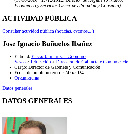
(18/06/2010 - 27/12/2012)
Director de Régimen Jurídico,
Económico y Servicios Generales (Sanidad y Consumo)
ACTIVIDAD PÚBLICA
Consultar actividad pública (noticias, eventos,...)
Jose Ignacio Bañuelos Ibañez
Entidad
:
Eusko Jaurlaritza - Gobierno
Vasco
>
Educación
>
Dirección de Gabinete y Comunicación
Cargo
:
Director de Gabinete y Comunicación
Fecha de nombramiento
:
27/06/2024
Organigrama
Datos generales
DATOS GENERALES