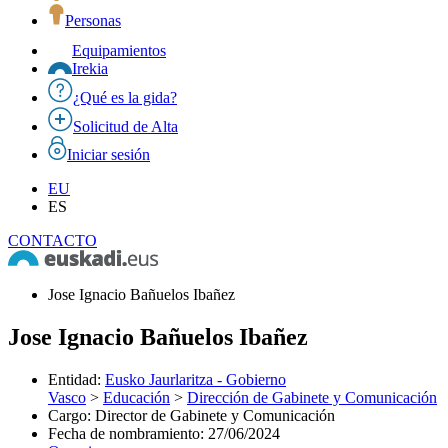
Personas
Equipamientos
Irekia
¿Qué es la gida?
Solicitud de Alta
Iniciar sesión
EU
ES
CONTACTO
Jose Ignacio Bañuelos Ibañez
Jose Ignacio Bañuelos Ibañez
Entidad
:
Eusko Jaurlaritza - Gobierno
Vasco
>
Educación
>
Dirección de Gabinete y Comunicación
Cargo
:
Director de Gabinete y Comunicación
Fecha de nombramiento
:
27/06/2024