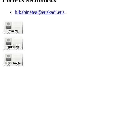
Correo/s electrónico/s
h-kabinetea@euskadi.eus