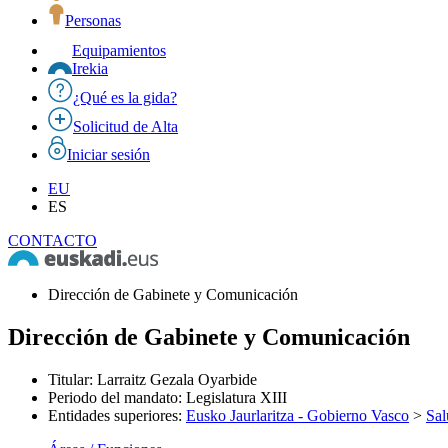
Personas
Equipamientos
Irekia
¿Qué es la gida?
Solicitud de Alta
Iniciar sesión
EU
ES
CONTACTO
Dirección de Gabinete y Comunicación
Dirección de Gabinete y Comunicación
Titular
:
Larraitz Gezala Oyarbide
Periodo del mandato
:
Legislatura XIII
Entidades superiores
:
Eusko Jaurlaritza - Gobierno Vasco
>
Sal