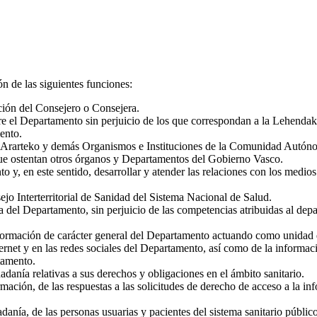
n de las siguientes funciones:
ción del Consejero o Consejera.
bre el Departamento sin perjuicio de los que correspondan a la Lehenda
ento.
 Ararteko y demás Organismos e Instituciones de la Comunidad Autónom
que ostentan otros órganos y Departamentos del Gobierno Vasco.
y, en este sentido, desarrollar y atender las relaciones con los medios 
jo Interterritorial de Sanidad del Sistema Nacional de Salud.
ria del Departamento, sin perjuicio de las competencias atribuidas al de
nformación de carácter general del Departamento actuando como unidad 
ernet y en las redes sociales del Departamento, así como de la informac
tamento.
adanía relativas a sus derechos y obligaciones en el ámbito sanitario.
ación, de las respuestas a las solicitudes de derecho de acceso a la inf
danía, de las personas usuarias y pacientes del sistema sanitario públic