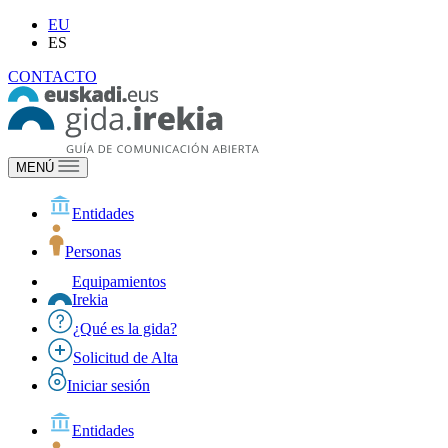
EU
ES
CONTACTO
MENÚ
Entidades
Personas
Equipamientos
Irekia
¿Qué es la gida?
Solicitud de Alta
Iniciar sesión
Entidades