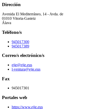
Dirección
Avenida El Mediterráneo, 14 - Avda. de
01010 Vitoria-Gasteiz
Álava
Teléfono/s
945017300
945017389
Correo/s electrónico/s
ejie@ejie.eus
l-ventura@ejie.eus
Fax
945017301
Portales web
https://www.ejie.eus