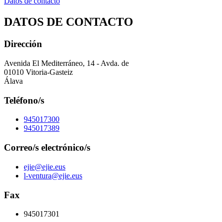
Datos de contacto
DATOS DE CONTACTO
Dirección
Avenida El Mediterráneo, 14 - Avda. de
01010 Vitoria-Gasteiz
Álava
Teléfono/s
945017300
945017389
Correo/s electrónico/s
ejie@ejie.eus
l-ventura@ejie.eus
Fax
945017301