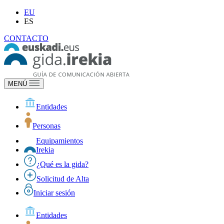
EU
ES
CONTACTO
MENÚ
Entidades
Personas
Equipamientos
Irekia
¿Qué es la gida?
Solicitud de Alta
Iniciar sesión
Entidades