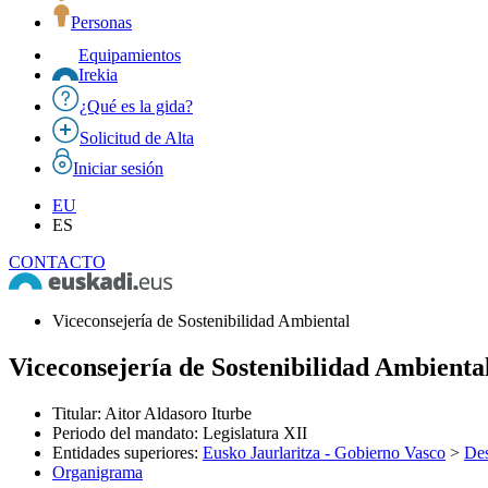
Personas
Equipamientos
Irekia
¿Qué es la gida?
Solicitud de Alta
Iniciar sesión
EU
ES
CONTACTO
Viceconsejería de Sostenibilidad Ambiental
Viceconsejería de Sostenibilidad Ambienta
Titular
:
Aitor Aldasoro Iturbe
Periodo del mandato
:
Legislatura XII
Entidades superiores
:
Eusko Jaurlaritza - Gobierno Vasco
>
Des
Organigrama