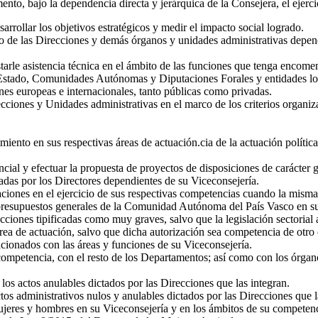
to, bajo la dependencia directa y jerárquica de la Consejera, el ejercic
sarrollar los objetivos estratégicos y medir el impacto social logrado.
como de las Direcciones y demás órganos y unidades administrativas depen
starle asistencia técnica en el ámbito de las funciones que tenga encom
Estado, Comunidades Autónomas y Diputaciones Forales y entidades local
nes europeas e internacionales, tanto públicas como privadas.
ciones y Unidades administrativas en el marco de los criterios organizat
ento en sus respectivas áreas de actuación.cia de la actuación política 
cial y efectuar la propuesta de proyectos de disposiciones de carácter g
tadas por los Directores dependientes de su Viceconsejería.
iones en el ejercicio de sus respectivas competencias cuando la misma 
resupuestos generales de la Comunidad Autónoma del País Vasco en sus
racciones tipificadas como muy graves, salvo que la legislación sectorial
área de actuación, salvo que dicha autorización sea competencia de otro
cionados con las áreas y funciones de su Viceconsejería.
competencia, con el resto de los Departamentos; así como con los órgan
 los actos anulables dictados por las Direcciones que las integran.
ctos administrativos nulos y anulables dictados por las Direcciones que l
ujeres y hombres en su Viceconsejería y en los ámbitos de su competenc