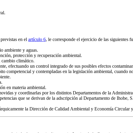
al.
previstas en el
artículo 6
, le corresponde el ejercicio de las siguientes f
io ambiente y aguas.
vención, protección y recuperación ambiental.
l cambio climático.
nte, efectuando un control integrado de sus posibles efectos contaminan
ito competencial y contempladas en la legislación ambiental, cuando no 
iente.
a.
ión en materia ambiental.
movidas y coordinarlas por los distintos Departamentos de la Administra
mpetencias que se derivan de la adscripción al Departamento de Ihobe,
rárquicamente la Dirección de Calidad Ambiental y Economía Circular y