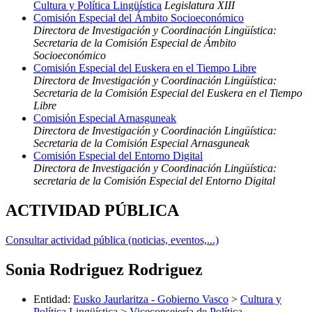
Cultura y Política Lingüística
Legislatura XIII
Comisión Especial del Ámbito Socioeconómico
Directora de Investigación y Coordinación Lingüística:
Secretaria de la Comisión Especial de Ámbito
Socioeconómico
Comisión Especial del Euskera en el Tiempo Libre
Directora de Investigación y Coordinación Lingüística:
Secretaria de la Comisión Especial del Euskera en el Tiempo
Libre
Comisión Especial Arnasguneak
Directora de Investigación y Coordinación Lingüística:
Secretaria de la Comisión Especial Arnasguneak
Comisión Especial del Entorno Digital
Directora de Investigación y Coordinación Lingüística:
secretaria de la Comisión Especial del Entorno Digital
ACTIVIDAD PÚBLICA
Consultar actividad pública (noticias, eventos,...)
Sonia Rodriguez Rodriguez
Entidad
:
Eusko Jaurlaritza - Gobierno Vasco
>
Cultura y
Política Lingüística
>
Viceconsejería de Política