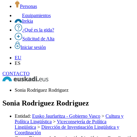
Personas
Equipamientos
Irekia
¿Qué es la gida?
Solicitud de Alta
Iniciar sesión
EU
ES
CONTACTO
Sonia Rodriguez Rodriguez
Sonia Rodriguez Rodriguez
Entidad
:
Eusko Jaurlaritza - Gobierno Vasco
>
Cultura y
Política Lingüística
>
Viceconsejería de Política
Lingüística
>
Dirección de Investigación Lingüística y
Coordinación