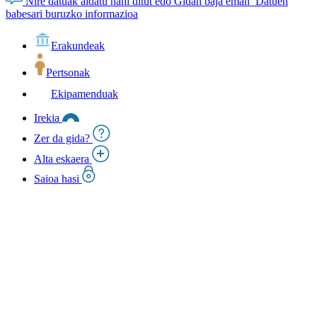
Nire datuak aldatu nahi ditut edo Gidan baja eman
Datuen
babesari buruzko informazioa
Erakundeak
Pertsonak
Ekipamenduak
Irekia
Zer da gida?
Alta eskaera
Saioa hasi