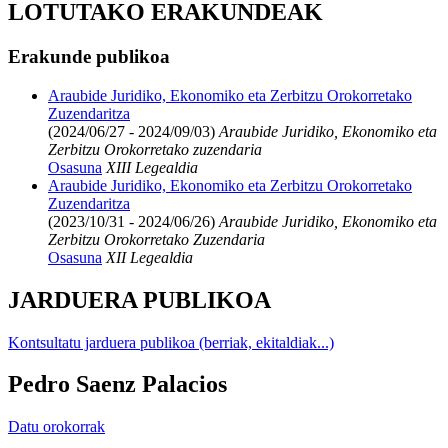
LOTUTAKO ERAKUNDEAK
Erakunde publikoa
Araubide Juridiko, Ekonomiko eta Zerbitzu Orokorretako
Zuzendaritza
(2024/06/27 - 2024/09/03)
Araubide Juridiko, Ekonomiko eta
Zerbitzu Orokorretako zuzendaria
Osasuna
XIII Legealdia
Araubide Juridiko, Ekonomiko eta Zerbitzu Orokorretako
Zuzendaritza
(2023/10/31 - 2024/06/26)
Araubide Juridiko, Ekonomiko eta
Zerbitzu Orokorretako Zuzendaria
Osasuna
XII Legealdia
JARDUERA PUBLIKOA
Kontsultatu jarduera publikoa (berriak, ekitaldiak...)
Pedro Saenz Palacios
Datu orokorrak