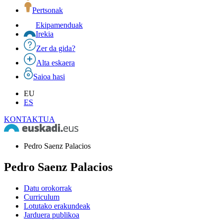
Pertsonak
Ekipamenduak
Irekia
Zer da gida?
Alta eskaera
Saioa hasi
EU
ES
KONTAKTUA
Pedro Saenz Palacios
Pedro Saenz Palacios
Datu orokorrak
Curriculum
Lotutako erakundeak
Jarduera publikoa