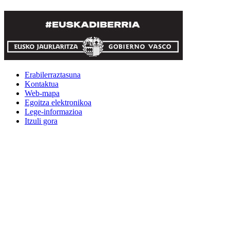
Erabilerraztasuna
Kontaktua
Web-mapa
Egoitza elektronikoa
Lege-informazioa
Itzuli gora