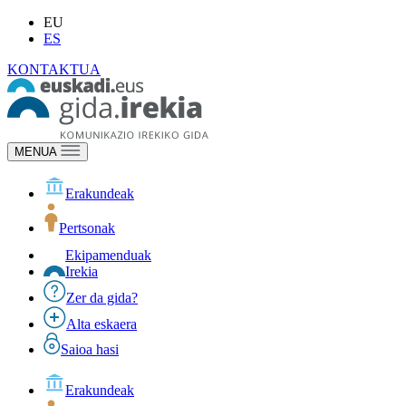
EU
ES
KONTAKTUA
MENUA
Erakundeak
Pertsonak
Ekipamenduak
Irekia
Zer da gida?
Alta eskaera
Saioa hasi
Erakundeak