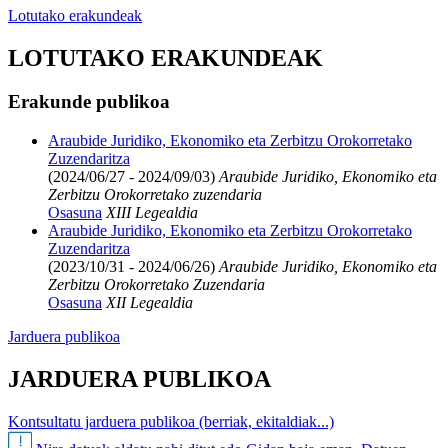
Lotutako erakundeak
LOTUTAKO ERAKUNDEAK
Erakunde publikoa
Araubide Juridiko, Ekonomiko eta Zerbitzu Orokorretako
Zuzendaritza
(2024/06/27 - 2024/09/03)
Araubide Juridiko, Ekonomiko eta
Zerbitzu Orokorretako zuzendaria
Osasuna
XIII Legealdia
Araubide Juridiko, Ekonomiko eta Zerbitzu Orokorretako
Zuzendaritza
(2023/10/31 - 2024/06/26)
Araubide Juridiko, Ekonomiko eta
Zerbitzu Orokorretako Zuzendaria
Osasuna
XII Legealdia
Jarduera publikoa
JARDUERA PUBLIKOA
Kontsultatu jarduera publikoa (berriak, ekitaldiak...)